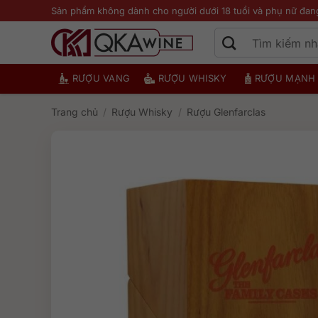
Bỏ
Sản phẩm không dành cho người dưới 18 tuổi và phụ nữ đan
qua
nội
dung
RƯỢU VANG
RƯỢU WHISKY
RƯỢU MẠNH
Trang chủ
/
Rượu Whisky
/
Rượu Glenfarclas