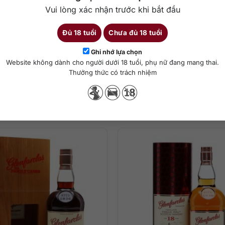
hiết kế chai thủy tinh cao cấp, với thân ngắn, cổ phình to ở giữa, p
Vui lòng xác nhận trước khi bắt đầu
àng thêm sang trọng.
, là dòng Whisky được các chuyên gia đầu ngành đánh giá rất cao.
Đủ 18 tuổi
Chưa đủ 18 tuổi
Ghi nhớ lựa chọn
Chi tiết
Website không dành cho người dưới 18 tuổi, phụ nữ đang mang thai.
Thưởng thức có trách nhiệm
Sản phẩm tương tự