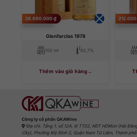
28.690.000
₫
212.00
Glenfarclas 1978
700 ml
42,7%
Thêm vào giỏ hàng
T
Công ty cổ phần QKAWine
Địa chỉ:
Tầng 1, số 12A, lô TT02, KĐT HDMon (Hải Đăn
City), Phường Mỹ Đình 2, Quận Nam Từ Liêm, Thành phố