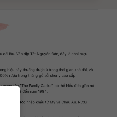
 dài lâu. Vào dịp Tết Nguyên Đán, đây là chai rượu
ng hiệu này thường được ủ trong thời gian khá dài, và
100% rượu trong thùng gỗ sồi sherry cao cấp.
p mang tên “The Family Casks”, có thể hiểu đơn giản nó
t từ năm 1952 đến năm 1994.
g gỗ sherry được nhập khẩu từ Mỹ và Châu Âu. Rượu