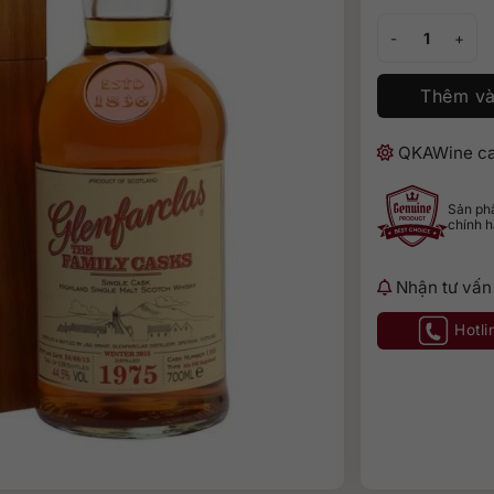
Glenfarclas 1975
Thêm và
QKAWine ca
Sản p
chính 
Nhận tư vấn
Hotli