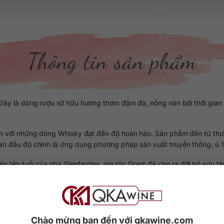
Thông tin sản phẩm
ây là dòng rượu sở hữu hương thơm đậm đà, nồng nàn bởi thời gian ủ
ến với những dòng Whisky đạt đến độ hoàn hảo. Sản phẩm đến từ thươ
 ban đầu đó chính là ứng dụng phương pháp sản xuất truyền thống, ủ 
tên tuổi của nhà Glenfarclas, gia tộc Grant đã cho ra đời bộ sưu tậ
p có 43 thùng rượu được đóng chai, tương ứng với một năm chưng cấ
biệt này. Rượu có nồng độ 44.5%, trải qua hơn 40 năm ủ trong thùn
 giữ nguyên bản như lúc ủ trong thùng gỗ sherry.
Chào mừng bạn đến với qkawine.com