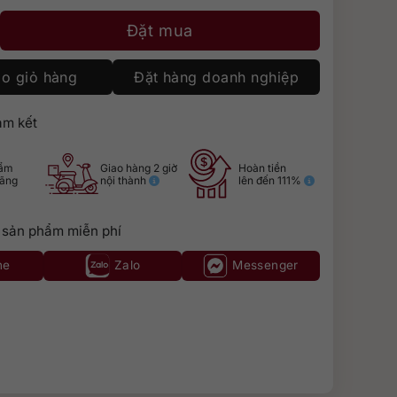
 số lượng
Đặt mua
o giỏ hàng
Đặt hàng doanh nghiệp
m kết
hẩm
Giao hàng 2 giờ
Hoàn tiền
hãng
nội thành
lên đến 111%
 sản phẩm miễn phí
ne
Zalo
Messenger