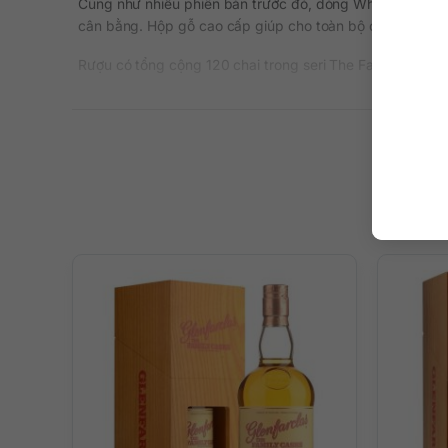
Cũng như nhiều phiên bản trước đó, dòng Whisky này có t
cân bằng. Hộp gỗ cao cấp giúp cho toàn bộ chai rượu c
Rượu có tổng cộng 120 chai trong seri The Family Casks