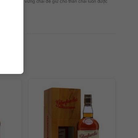
hần đáy rộng vững chãi để giữ cho thân chai luôn được