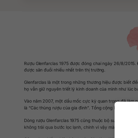
Rượu Glenfarclas 1975 được đóng chai ngày 26/8/2015. Đ
được săn đuổi nhiều nhất trên thị trường.
Glenfarclas là một trong những thương hiệu được biết đ
họ vẫn giữ nguyên triết lý kinh doanh của mình như lúc
Vào năm 2007, một dấu mốc cực kỳ quan trọng đã làm nên 
là “Các thùng rượu của gia đình”. Tổng cộng bộ sưu tậ
Dòng rượu Glenfarclas 1975 cũng thuộc bộ sưu tập đặc 
không trải qua bước lọc lạnh, chính vì vậy mà mùi vị vẫn