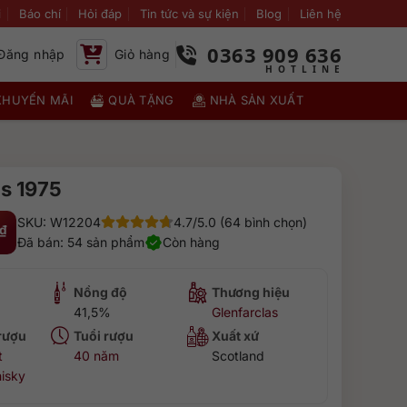
i
Báo chí
Hỏi đáp
Tin tức và sự kiện
Blog
Liên hệ
0363 909 636
Đăng nhập
Giỏ hàng
KHUYẾN MÃI
QUÀ TẶNG
NHÀ SẢN XUẤT
as 1975
SKU: W12204
4.7/5.0 (64 bình chọn)
₫
Đã bán: 54 sản phẩm
Còn hàng
Nồng độ
Thương hiệu
41,5%
Glenfarclas
 rượu
Tuổi rượu
Xuất xứ
t
40 năm
Scotland
isky