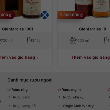
0.000
₫
2.800.000
₫
Glenfarclas 1961
Glenfarclas 18
700 ml
43,1%
1000 ml
4
hêm vào giỏ hàng
Thêm vào giỏ hàng
Danh mục rượu ngoại
Rượu nhẹ
Rượu mạnh
Rượu vang
Rượu whisky
g
Rượu vang đỏ
Single Malt Whisky