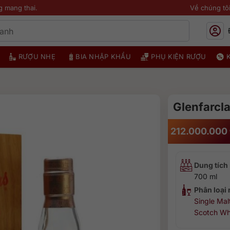
g mang thai.
Về chúng tô
RƯỢU NHẸ
BIA NHẬP KHẨU
PHỤ KIỆN RƯỢU
Glenfarcl
212.000.000
Dung tích
700 ml
Phân loại
Single Mal
Scotch Wh