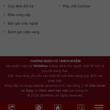
Quy định đổi trả
Pha chế Cocktail
Nhà cung cấp
Báo giá rượu ngoại
Đánh giá rượu vang
THƯỞNG RƯỢU CÓ TRÁCH NHIỆM
Sản phẩm rượu tại
QKAWine
không dành cho người dưới 18 tuổi và
phụ nữ mang thai.
Việc mua hàng yêu cầu xác minh độ tuổi theo đúng quy định của
pháp luật.
Bằng việc sử dụng website
qkawine.com
, bạn đồng ý với
Điều khoản
sử dụng
và
Chính sách bảo mật
của chúng tôi.
© 2026 QKAWine. All rights reserved.