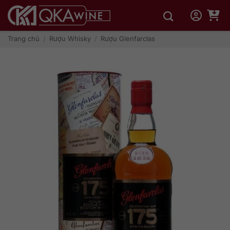
Bỏ
qua
nội
dung
Trang chủ
/
Rượu Whisky
/
Rượu Glenfarclas