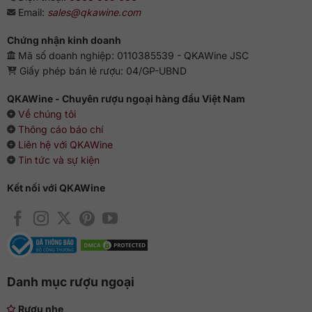
thống và sự sáng tạo, tạo ra một sản phẩm không chỉ đẳng
Email:
sales@qkawine.com
cấp mà còn đậm chất thương hiệu của Glenfarclas.
Chứng nhận kinh doanh
Chinh phục thị trường toàn cầu
Mã số doanh nghiệp: 0110385539 - QKAWine JSC
Giấy phép bán lẻ rượu: 04/GP-UBND
Sản phẩm không chỉ là một chai Whisky, mà là một câu
chuyện kỷ niệm đằng sau mỗi giọt nước ngon. Với một lượng
QKAWine - Chuyên rượu ngoại hàng đầu Việt Nam
chai giới hạn, những tác phẩm nghệ thuật này sẽ có đường
Về chúng tôi
đến thị trường châu Âu và châu Á, hứa hẹn làm hài lòng
Thông cáo báo chí
những người yêu thưởng thức và đánh giá cao hương vị quý
Liên hệ với QKAWine
tộc và sự sang trọng.
Tin tức và sự kiện
Kết nối với QKAWine
Danh mục rượu ngoại
Rượu nhẹ