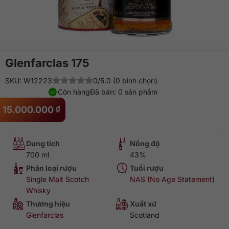
Glenfarclas 175
SKU: W12223
0/5.0 (0 bình chọn)
Còn hàng
Đã bán: 0 sản phẩm
15.000.000
₫
Dung tích
Nồng độ
700 ml
43%
Phân loại rượu
Tuổi rượu
Single Malt Scotch
NAS (No Age Statement)
Whisky
Thương hiệu
Xuất xứ
Glenfarclas
Scotland