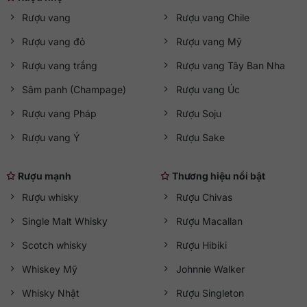
Rượu vang
Rượu vang Chile
Rượu vang đỏ
Rượu vang Mỹ
Rượu vang trắng
Rượu vang Tây Ban Nha
Sâm panh (Champage)
Rượu vang Úc
Rượu vang Pháp
Rượu Soju
Rượu vang Ý
Rượu Sake
Rượu mạnh
Thương hiệu nổi bật
Rượu whisky
Rượu Chivas
Single Malt Whisky
Rượu Macallan
Scotch whisky
Rượu Hibiki
Whiskey Mỹ
Johnnie Walker
Whisky Nhật
Rượu Singleton