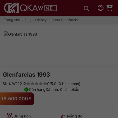
Bỏ
qua
nội
dung
Trang chủ
/
Rượu Whisky
/
Rượu Glenfarclas
Glenfarclas 1993
SKU: W12212
0/5.0 (0 bình chọn)
Còn hàng
Đã bán: 0 sản phẩm
18.500.000
₫
Dung tích
Nồng độ