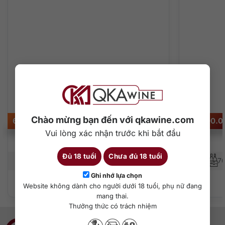
dùng được thưởng thức một dòng Whisky đúng điệu.
Rượu có nồng độ 53.3%, dung tích đạt 700ml, khi đóng
chai, rượu được 479 chai trong seri The Family Casks.
Chào mừng bạn đến với qkawine.com
6.190.000
₫
235.000.
Vui lòng xác nhận trước khi bắt đầu
Glenfarclas 25
Đủ 18 tuổi
Chưa đủ 18 tuổi
700 ml
43%
7
Ghi nhớ lựa chọn
Thêm vào giỏ hàng
Website không dành cho người dưới 18 tuổi, phụ nữ đang
mang thai.
Thưởng thức có trách nhiệm