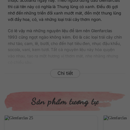
thuộc Scotland ngày nay. Theo người đứng đầu Glenfarclas
thì cái tên này có nghĩa là Thung lũng cỏ xanh. Điều đó gợi
nhớ đến những triền đồi xanh mướt mát, đến một thung lũng
với đầy hoa, cỏ, và những loại trái cây thơm ngon.
Có lẽ vậy mà những nguyên liệu để làm nên Glenfarclas
1993 cũng ngọt ngào không kém. Đó là các loại trái cây chín
như táo, cam, lê, bưởi, cho đến hạt tiêu đen, nhục đậu khấu,
socola, vani, kem tươi. Tất cả nguyên liệu này hòa quyện
vào nhau, tạo ra một hương vị thơm mát, nhẹ nhàng nhưng
có chiều sâu.
Chi tiết
Khi thưởng thức rượu, bạn cảm nhận được vị ngọt của trái
cây, vị đắng của socola, vị cay của hạt tiêu và cả những
hương vị nồng nàn từ thùng gỗ sồi Sherry. Rượu trải qua 25
năm ủ trong thùng gỗ Sherry thượng hạng, được nhà
Sản phẩm tương tự
Glenfarclas đặt mua từ Mỹ và Châu Âu. Những sự đầu tư
đắt đỏ đã khiến cho kinh phí làm rượu tăng lên đáng kể. Tuy
nhiên, không phải vì thế mà nhà sản xuất này từ bỏ phương
pháp sản xuất truyền thống này. Trải qua các thế hệ, họ vẫn
gìn giữ nguyên vẹn phong cách sản xuất rượu để người