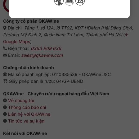
Công ty cổ phần QKAWine
Địa chỉ:
Tầng 1, số 12A, lô TT02, KĐT HDMon (Hải Đăng City),
Phường Mỹ Đình 2, Quận Nam Từ Liêm, Thành phố Hà Nội
(
Google Maps
)
Điện thoại:
0363 909 636
Email:
sales@qkawine.com
Chứng nhận kinh doanh
Mã số doanh nghiệp: 0110385539 - QKAWine JSC
Giấy phép bán lẻ rượu: 04/GP-UBND
QKAWine - Chuyên rượu ngoại hàng đầu Việt Nam
Về chúng tôi
Thông cáo báo chí
Liên hệ với QKAWine
Tin tức và sự kiện
Kết nối với QKAWine