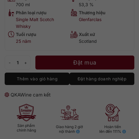
700 ml
53,3 %
Phân loại rượu
Thương hiệu
Single Malt Scotch
Glenfarclas
Whisky
Tuổi rượu
Xuất xứ
25 năm
Scotland
Glenfarclas 1993 số lượng
Đặt mua
Thêm vào giỏ hàng
Đặt hàng doanh nghiệp
QKAWine cam kết
Sản phẩm
Giao hàng 2 giờ
Hoàn tiền
chính hãng
nội thành
lên đến 111%