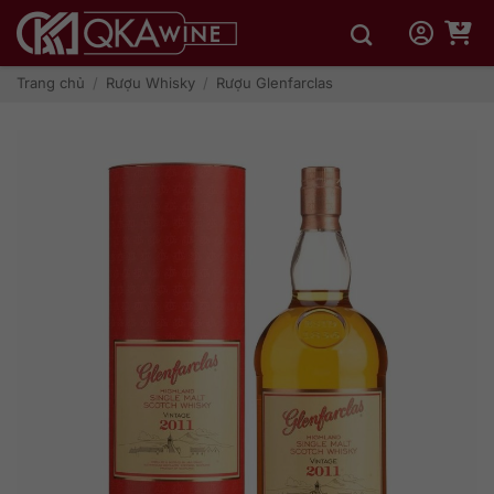
Bỏ
qua
nội
dung
Trang chủ
/
Rượu Whisky
/
Rượu Glenfarclas