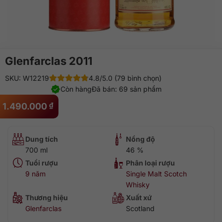
Glenfarclas 2011
SKU: W12219
4.8/5.0 (79 bình chọn)
Còn hàng
Đã bán: 69 sản phẩm
1.490.000
₫
Dung tích
Nồng độ
700 ml
46 %
Tuổi rượu
Phân loại rượu
9 năm
Single Malt Scotch
Whisky
Thương hiệu
Xuất xứ
Glenfarclas
Scotland