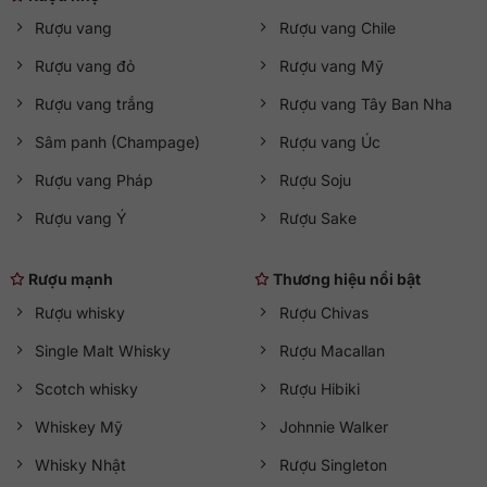
Rượu vang
Rượu vang Chile
Rượu vang đỏ
Rượu vang Mỹ
Rượu vang trắng
Rượu vang Tây Ban Nha
Sâm panh (Champage)
Rượu vang Úc
Rượu vang Pháp
Rượu Soju
Rượu vang Ý
Rượu Sake
Rượu mạnh
Thương hiệu nổi bật
Rượu whisky
Rượu Chivas
Single Malt Whisky
Rượu Macallan
Scotch whisky
Rượu Hibiki
Whiskey Mỹ
Johnnie Walker
Whisky Nhật
Rượu Singleton