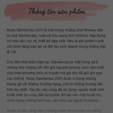
Thông tin sản phẩm
Rượu Glenfarclas 2011 là một trong những chai Whisky đến
từ nhà Glenfarclas, rượu sở hữu dung tích 1000ml, hộp đựng
có màu sắc rực rỡ, thiết kế đẹp mắt. Đây là sản phẩm tuyệt
vời dành tặng bạn bè và đối tác kinh doanh trong những dịp
lễ Tết.
Cho đến thời điểm hiện tại, Glenfarclas là một trong số ít
những nhà chưng cất vẫn giữ nguyên phong cách sản xuất
dựa theo phương thức bí truyền mà gia tộc đã giữ gìn qua
các thế hệ. Rượu Glenfarclas 2011 được ủ trong những
thùng gỗ sồi Sherry thượng hạng, cho ra những hương sắc
tinh túy nhất. Gia tộc này cũng đã sử dụng nguồn nước tinh
khiết nhất tại vùng đất Speyside để tạo nên một tuyệt tác,
chứa đựng những tinh hoa, văn hóa của người Scotland.
Rượu có sắc vàng đậm, hương thơm sẽ cho bạn có những