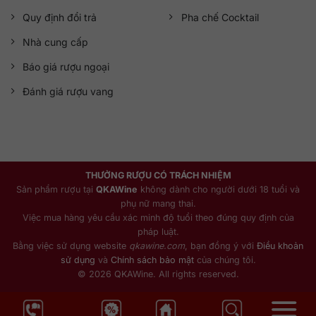
Quy định đổi trả
Pha chế Cocktail
Nhà cung cấp
Báo giá rượu ngoại
Đánh giá rượu vang
THƯỞNG RƯỢU CÓ TRÁCH NHIỆM
Sản phẩm rượu tại
QKAWine
không dành cho người dưới 18 tuổi và
phụ nữ mang thai.
Việc mua hàng yêu cầu xác minh độ tuổi theo đúng quy định của
pháp luật.
Bằng việc sử dụng website
qkawine.com
, bạn đồng ý với
Điều khoản
sử dụng
và
Chính sách bảo mật
của chúng tôi.
© 2026 QKAWine. All rights reserved.