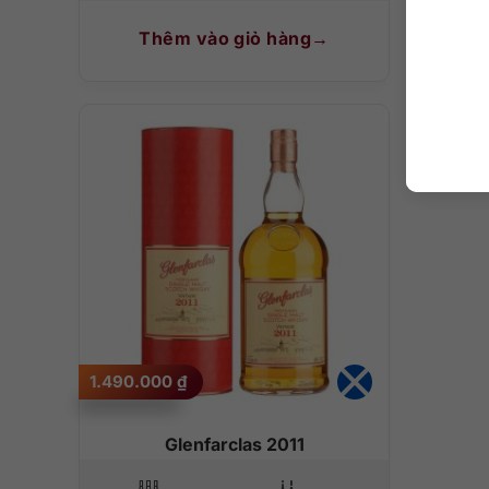
Thêm vào giỏ hàng
T
1.490.000
₫
Glenfarclas 2011