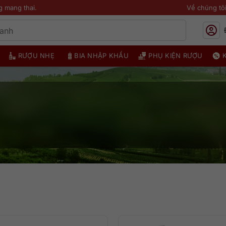
g mang thai.
Về chúng tô
RƯỢU NHẸ
BIA NHẬP KHẨU
PHỤ KIỆN RƯỢU