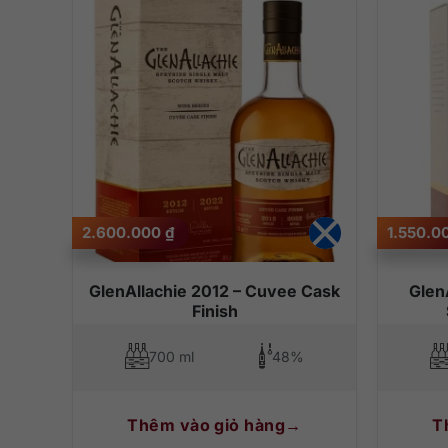
2.600.000
₫
1.550.0
GlenAllachie 2012 – Cuvee Cask
Glen
Finish
700 ml
48%
Thêm vào giỏ hàng
T