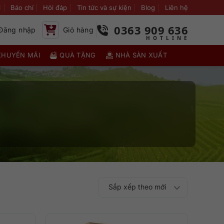
i
Báo chí
Hỏi đáp
Tin tức và sự kiện
Blog
Liên hệ
0363 909 636
Đăng nhập
Giỏ hàng
KHUYẾN MÃI
QUÀ TẶNG
NHÀ SẢN XUẤT
Sắp xếp theo mới
Sắp xếp theo
Sắp xếp theo mức
nhất
Sắp xếp theo giá:
Sắp xếp theo giá: