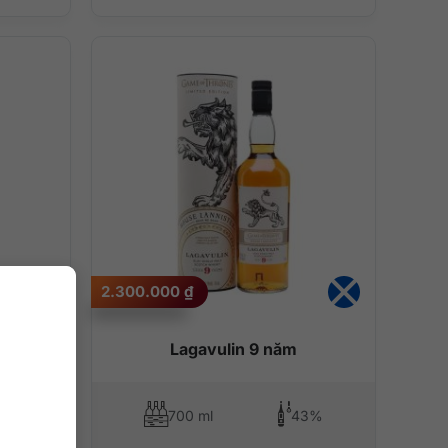
2.300.000
₫
Lagavulin 9 năm
0%
700 ml
43%