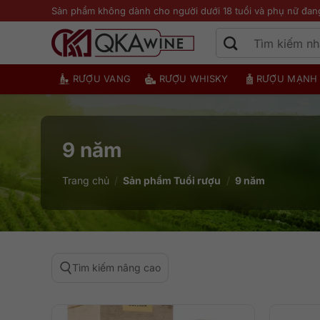
Bỏ
Sản phẩm không dành cho người dưới 18 tuổi và phụ nữ đan
qua
nội
dung
RƯỢU VANG
RƯỢU WHISKY
RƯỢU MẠNH
9 năm
Trang chủ
/
Sản phẩm Tuổi rượu
/
9 năm
Tìm kiếm nâng cao