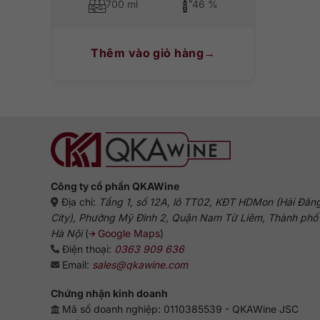
700 ml
46 %
Thêm vào giỏ hàng
Công ty cổ phần QKAWine
Địa chỉ:
Tầng 1, số 12A, lô TT02, KĐT HDMon (Hải Đăn
City), Phường Mỹ Đình 2, Quận Nam Từ Liêm, Thành phố
Hà Nội
(
Google Maps
)
Điện thoại:
0363 909 636
Email:
sales@qkawine.com
Chứng nhận kinh doanh
Mã số doanh nghiệp: 0110385539 - QKAWine JSC