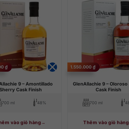
00
₫
1.550.000
₫
Allachie 9 – Amontillado
GlenAllachie 9 – Oloroso
Sherry Cask Finish
Cask Finish
700 ml
48%
700 ml
4
hêm vào giỏ hàng
Thêm vào giỏ hàng