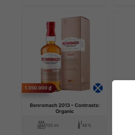
1.350.000
₫
9.700.
Benromach 2013 – Contrasts:
K
Organic
700 ml
46%