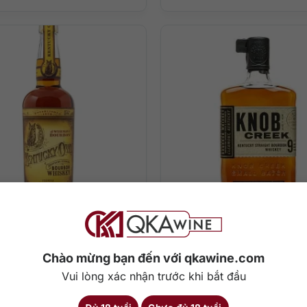
000
₫
850.000
₫
entucky Owl Batch 9
Knob Creek 9
Chào mừng bạn đến với qkawine.com
Vui lòng xác nhận trước khi bắt đầu
700 ml
63.8%
750 ml
5