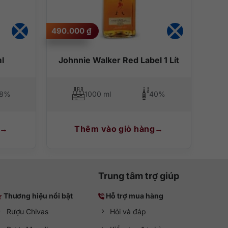
490.000
₫
l
Johnnie Walker Red Label 1 Lít
,8%
1000 ml
40%
Thêm vào giỏ hàng
Trung tâm trợ giúp
Thương hiệu nổi bật
Hỗ trợ mua hàng
Rượu Chivas
Hỏi và đáp