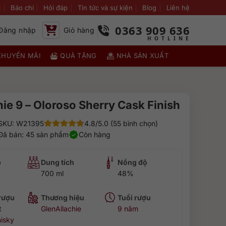
i
Báo chí
Hỏi đáp
Tin tức và sự kiện
Blog
Liên hệ
0363 909 636
Đăng nhập
Giỏ hàng
KHUYẾN MÃI
QUÀ TẶNG
NHÀ SẢN XUẤT
ie 9 – Oloroso Sherry Cask Finish
SKU: W21395
4.8/5.0 (55 bình chọn)
Đã bán: 45 sản phẩm
Còn hàng
p
Dung tích
Nồng độ
700 ml
48%
 rượu
Thương hiệu
Tuổi rượu
t
GlenAllachie
9 năm
isky