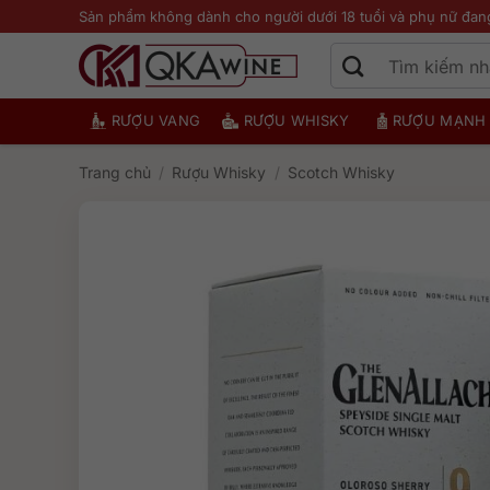
Bỏ
Sản phẩm không dành cho người dưới 18 tuổi và phụ nữ đan
qua
nội
dung
RƯỢU VANG
RƯỢU WHISKY
RƯỢU MẠNH
Trang chủ
/
Rượu Whisky
/
Scotch Whisky