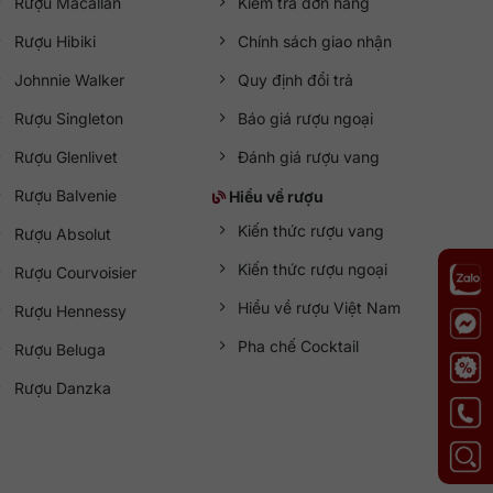
Rượu Macallan
Kiểm tra đơn hàng
Rượu Hibiki
Chính sách giao nhận
Johnnie Walker
Quy định đổi trả
Rượu Singleton
Báo giá rượu ngoại
Rượu Glenlivet
Đánh giá rượu vang
Rượu Balvenie
Hiểu về rượu
Kiến thức rượu vang
Rượu Absolut
Kiến thức rượu ngoại
Rượu Courvoisier
Hiểu về rượu Việt Nam
Rượu Hennessy
Pha chế Cocktail
Rượu Beluga
Rượu Danzka