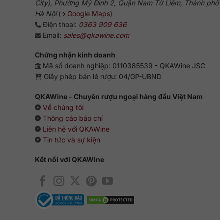
City), Phường Mỹ Đình 2, Quận Nam Từ Liêm, Thành phố
Hà Nội
(
Google Maps
)
Điện thoại:
0363 909 636
Email:
sales@qkawine.com
Chứng nhận kinh doanh
Mã số doanh nghiệp: 0110385539 - QKAWine JSC
Giấy phép bán lẻ rượu: 04/GP-UBND
QKAWine - Chuyên rượu ngoại hàng đầu Việt Nam
Về chúng tôi
Thông cáo báo chí
Liên hệ với QKAWine
Tin tức và sự kiện
Kết nối với QKAWine