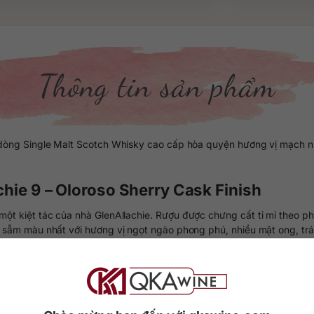
Thông tin sản phẩm
ột dòng Single Malt Scotch Whisky cao cấp hòa quyện hương vị mạch
achie 9 – Oloroso Sherry Cask Finish
 một kiệt tác của nhà GlenAllachie. Rượu được chưng cất tỉ mỉ theo
y sẫm màu nhất với hương vị ngọt ngào phong phú, nhiều mật ong, trái 
đến 48% ABV, màu sắc và hương vị thuần túy từ thùng ủ.