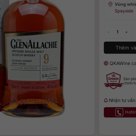
Vùng whi
Speyside
GlenAllachie 9 -
Thêm và
QKAWine ca
Sản p
chính 
Nhận tư vấn
Hotli