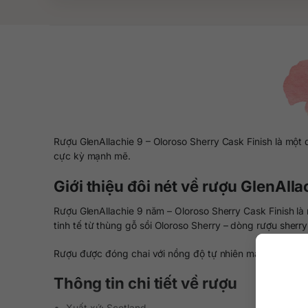
Rượu GlenAllachie 9 – Oloroso Sherry Cask Finish là m
cực kỳ mạnh mẽ.
Giới thiệu đôi nét về rượu GlenAll
Rượu GlenAllachie 9 năm – Oloroso Sherry Cask Finish là
tinh tế từ thùng gỗ sồi Oloroso Sherry – dòng rượu sherr
Rượu được đóng chai với nồng độ tự nhiên mạnh mẽ lên 
Thông tin chi tiết về rượu
Xuất xứ: Scotland