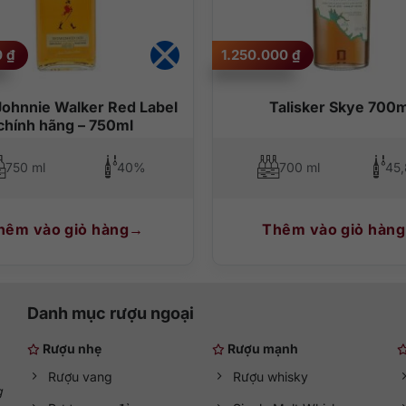
0
₫
1.250.000
₫
ohnnie Walker Red Label
Talisker Skye 700m
chính hãng – 750ml
750 ml
40%
700 ml
45
hêm vào giỏ hàng
Thêm vào giỏ hàng
Danh mục rượu ngoại
Rượu nhẹ
Rượu mạnh
Rượu vang
Rượu whisky
g