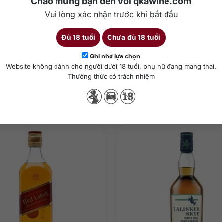
Chào mừng bạn đến với qkawine.com
Vui lòng xác nhận trước khi bắt đầu
Đủ 18 tuổi
Chưa đủ 18 tuổi
Chi tiết
Ghi nhớ lựa chọn
Website không dành cho người dưới 18 tuổi, phụ nữ đang mang thai.
Thưởng thức có trách nhiệm
ha chế cocktail
Sản phẩm tương tự
ch nam hòa cùng quả mơ khô, mocha, hương bơ quế và bánh hạnh nh
 vị đậm đà tinh tế của thùng sherry chất lượng cao. Nho khô sắc né
o hấp dẫn, một chút dư vị gỗ sồi nóng ấm lưu luyến.
t, trái cây khô, mật ong và dư vị gỗ sồi.