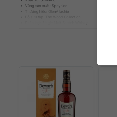
Vùng sản xuất: Speyside
Thương hiệu: GlenAllachie
Bộ sưu tập: The Wood Collection
Phân loại: Single Malt Scotch Whisky
Nồng độ: 48%
Dung tích: 700 ml
Tuổi rượu: 9 năm
Màu sắc: Màu nâu hạt dẻ đậm
Cách thưởng thức: Uống nguyên chất, thêm đá viên, p
Mô tả hương vị rượu
– Hương thơm: Mùi thơm nồng nàn của mật ong hoa thạ
– Hương vị: Khi thưởng thức bạn sẽ cảm nhận được hương
quả sung khô ngọt lịm, kẹo bơ đường và đường moscovad
– Hậu vị: Kết thúc kéo dài, mềm mượt, ấn tượng với vị ngọ