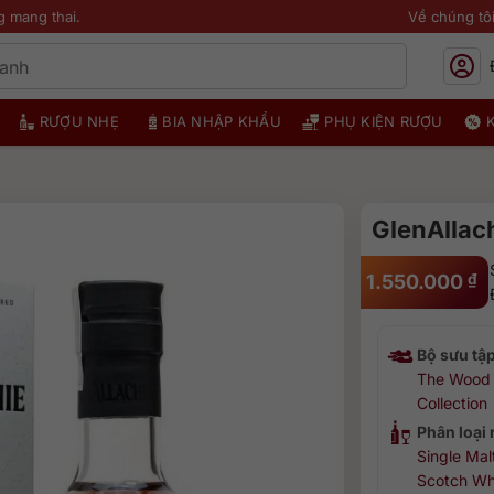
g mang thai.
Về chúng tô
RƯỢU NHẸ
BIA NHẬP KHẨU
PHỤ KIỆN RƯỢU
GlenAllach
1.550.000
₫
Bộ sưu tậ
The Wood
Collection
Phân loại
Single Mal
Scotch Wh