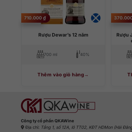
710.000
₫
370.00
ml
Rượu Dewar’s 12 năm
Rượu J
700 ml
40%
Thêm vào giỏ hàng
T
Công ty cổ phần QKAWine
Địa chỉ:
Tầng 1, số 12A, lô TT02, KĐT HDMon (Hải Đăn