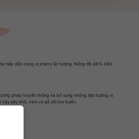
 nha hấp dẫn cùng vị sherry ấn tượng. Nồng độ 48% ABV
 phương pháp truyền thống và bổ sung những lớp hương vị
cây sấy khô, vani và gỗ sồi lưu luyến.