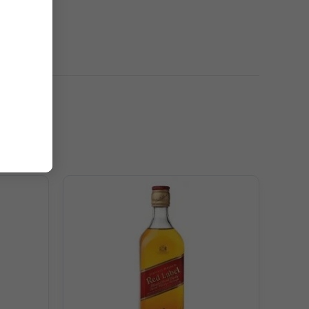
ân nồng ấm.
t, socola đen, cà phê đen đậm đà, gừng cay nồng nàn,