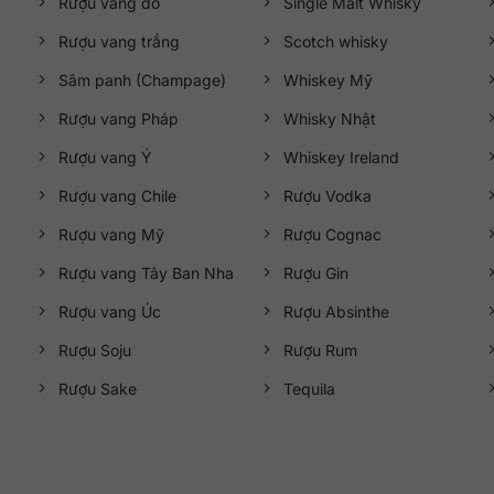
Rượu vang đỏ
Single Malt Whisky
Rượu vang trắng
Scotch whisky
Sâm panh (Champage)
Whiskey Mỹ
Rượu vang Pháp
Whisky Nhật
Rượu vang Ý
Whiskey Ireland
Rượu vang Chile
Rượu Vodka
Rượu vang Mỹ
Rượu Cognac
Rượu vang Tây Ban Nha
Rượu Gin
Rượu vang Úc
Rượu Absinthe
Rượu Soju
Rượu Rum
Rượu Sake
Tequila