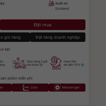
sky
Xuất xứ
Scotland
 Oloroso Sherry Cask Finish số lượng
Đặt mua
o giỏ hàng
Đặt hàng doanh nghiệp
m kết
hẩm
Giao hàng 2 giờ
Hoàn tiền
hãng
nội thành
lên đến 111%
 sản phẩm miễn phí
ne
Zalo
Messenger