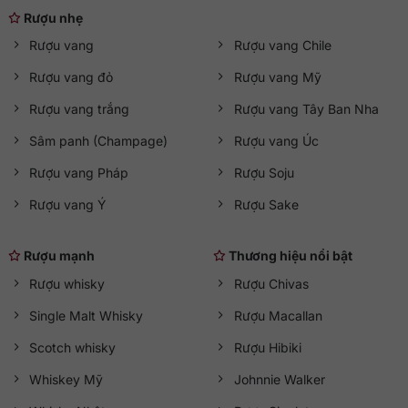
thiết kế hộp đựng. Chiếc hộp dày dặn, sang trọng với gam
Rượu nhẹ
màu đỏ quyền lực, kết hợp cùng các chi tiết in nổi và chạm
Rượu vang
Rượu vang Chile
khắc tinh xảo. Tên thương hiệu, số năm ủ rượu và các thông
tin quan trọng được nhấn nhá bằng sắc vàng ánh kim, tạo
Rượu vang đỏ
Rượu vang Mỹ
nên tổng thể đầy cuốn hút.
Rượu vang trắng
Rượu vang Tây Ban Nha
Sâm panh (Champage)
Rượu vang Úc
Rượu vang Pháp
Rượu Soju
Rượu vang Ý
Rượu Sake
Rượu mạnh
Thương hiệu nổi bật
Rượu whisky
Rượu Chivas
Single Malt Whisky
Rượu Macallan
Scotch whisky
Rượu Hibiki
Whiskey Mỹ
Johnnie Walker