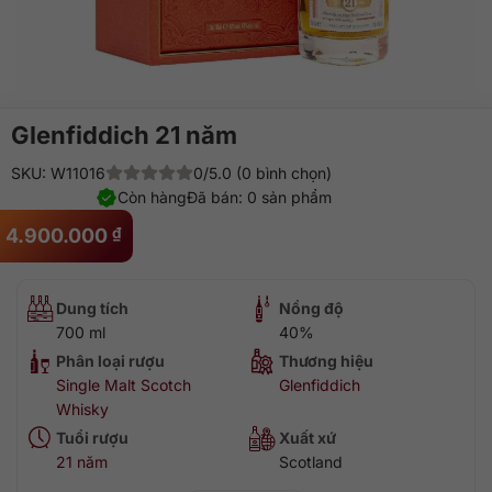
Glenfiddich 21 năm
SKU: W11016
0/5.0 (0 bình chọn)
Còn hàng
Đã bán: 0 sản phẩm
4.900.000
₫
Dung tích
Nồng độ
700 ml
40%
Phân loại rượu
Thương hiệu
Single Malt Scotch
Glenfiddich
Whisky
Tuổi rượu
Xuất xứ
21 năm
Scotland