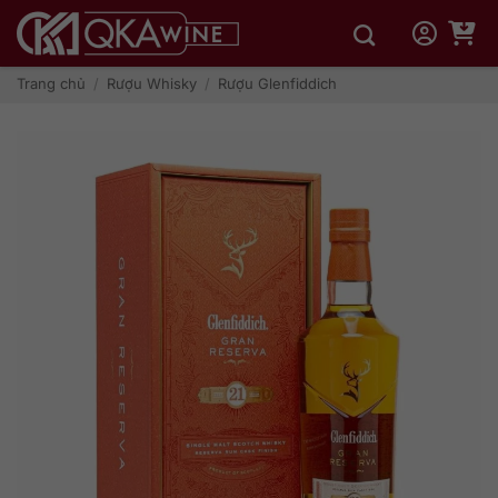
Bỏ
qua
nội
dung
Trang chủ
/
Rượu Whisky
/
Rượu Glenfiddich