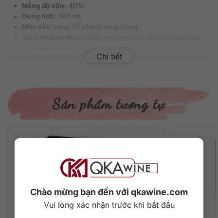
Nồng độ cồn:
40%
Dung tích:
700 ml
Màu sắc:
Vàng hổ phách sang trọng
Cách thưởng thức:
Uống nguyên chất, dùng với đá hoặc
pha chế cocktail
Chi tiết
Quy cách đóng gói:
Thùng 6 chai
Mã sản phẩm/ Barcode:
5010327324081
Sản phẩm tương tự
Chào mừng bạn đến với qkawine.com
Vui lòng xác nhận trước khi bắt đầu