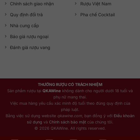
Chính sách giao nhận
Rượu Việt Nam
Quy định đổi trả
Pha chế Cocktail
Nhà cung cấp
Báo giá rượu ngoại
Đánh giá rượu vang
THƯỞNG RƯỢU CÓ TRÁCH NHIỆM
Sản phẩm rượu tại
QKAWine
không dành cho người dưới 18 tuổi và
phụ nữ mang thai.
Việc mua hàng yêu cầu xác minh độ tuổi theo đúng quy định của
pháp luật.
Bằng việc sử dụng website
qkawine.com
, bạn đồng ý với
Điều khoản
sử dụng
và
Chính sách bảo mật
của chúng tôi.
© 2026 QKAWine. All rights reserved.