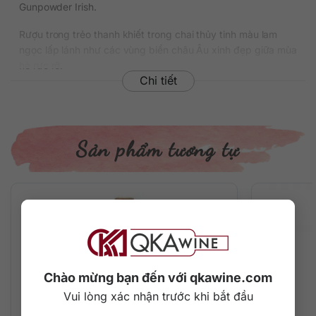
Gunpowder Irish.
Rượu trong trẻo thanh khiết trong chai thủy tinh màu lam
ngọc lấp lánh như các vùng biển châu Âu xinh đẹp giữa mùa
hè rực rỡ.
Chi tiết
Thông tin chi tiết về rượu
Xuất xứ: Ailen/Ireland
Thương hiệu: PJ Rigney (nhà máy chưng cất The Shed
Sản phẩm tương tự
Distillery)
Phân loại: Gin
Nồng độ: 43%
Dung tích: 700 ml
Màu sắc: Trong suốt
Cách thưởng thức: Uống nguyên chất, thêm đá viên, pha
chế cocktail
Mô tả hương vị rượu
Chào mừng bạn đến với qkawine.com
– Màu sắc: Trong suốt
Vui lòng xác nhận trước khi bắt đầu