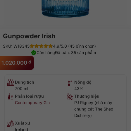
Gunpowder Irish
SKU: W18345
4.9/5.0 (45 bình chọn)
Còn hàng
Đã bán: 35 sản phẩm
1.020.000
₫
Dung tích
Nồng độ
700 ml
43%
Phân loại rượu
Thương hiệu
Contemporary Gin
PJ Rigney (nhà máy
chưng cất The Shed
Distillery)
Xuất xứ
Ireland