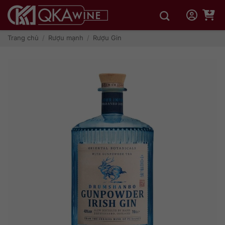
Bỏ
qua
nội
dung
Trang chủ
/
Rượu mạnh
/
Rượu Gin