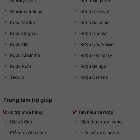
Whisky Nhật
Rượu Singleton
Whiskey Ireland
Rượu Glenlivet
Rượu Vodka
Rượu Balvenie
Rượu Cognac
Rượu Absolut
Rượu Gin
Rượu Courvoisier
Rượu Absinthe
Rượu Hennessy
Rượu Rum
Rượu Beluga
Tequila
Rượu Danzka
Trung tâm trợ giúp
Hỗ trợ mua hàng
Tìm hiểu về rượu
Hỏi và đáp
Kiến thức rượu vang
Kiểm tra đơn hàng
Hiểu về rượu ngoại