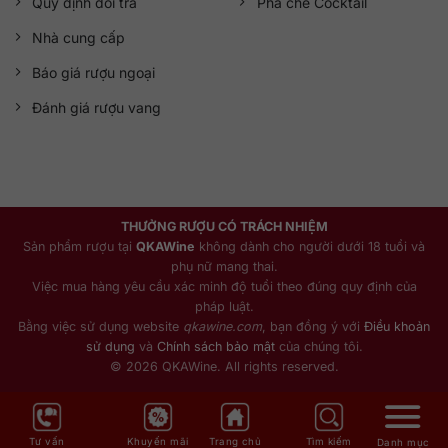
Quy định đổi trả
Pha chế Cocktail
Nhà cung cấp
Báo giá rượu ngoại
Đánh giá rượu vang
THƯỞNG RƯỢU CÓ TRÁCH NHIỆM
Sản phẩm rượu tại
QKAWine
không dành cho người dưới 18 tuổi và
phụ nữ mang thai.
Việc mua hàng yêu cầu xác minh độ tuổi theo đúng quy định của
pháp luật.
Bằng việc sử dụng website
qkawine.com
, bạn đồng ý với
Điều khoản
sử dụng
và
Chính sách bảo mật
của chúng tôi.
© 2026 QKAWine. All rights reserved.
Tư vấn
Khuyến mãi
Trang chủ
Tìm kiếm
Danh mục