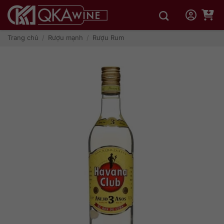
Bỏ
qua
nội
dung
Trang chủ
/
Rượu mạnh
/
Rượu Rum