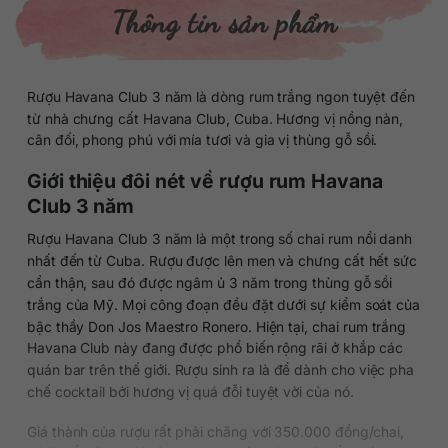
Thông tin sản phẩm
Rượu Havana Club 3 năm là dòng rum trắng ngon tuyệt đến
từ nhà chưng cất Havana Club, Cuba. Hương vị nồng nàn,
cân đối, phong phú với mía tươi và gia vị thùng gỗ sồi.
Giới thiệu đôi nét về rượu rum Havana
Club 3 năm
Rượu Havana Club 3 năm là một trong số chai rum nổi danh
nhất đến từ Cuba. Rượu được lên men và chưng cất hết sức
cẩn thận, sau đó được ngâm ủ 3 năm trong thùng gỗ sồi
trắng của Mỹ. Mọi công đoạn đều đặt dưới sự kiểm soát của
bậc thầy Don Jos Maestro Ronero. Hiện tại, chai rum trắng
Havana Club này đang được phổ biến rộng rãi ở khắp các
quán bar trên thế giới. Rượu sinh ra là để dành cho việc pha
chế cocktail bởi hương vị quá đỗi tuyệt vời của nó.
Giá thành của rượu rất phải chăng với 350.000 đồng/chai,