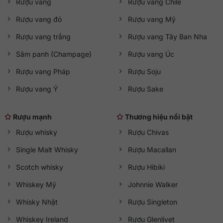
Rượu vang
Rượu vang Chile
Rượu vang đỏ
Rượu vang Mỹ
Rượu vang trắng
Rượu vang Tây Ban Nha
Sâm panh (Champage)
Rượu vang Úc
Rượu vang Pháp
Rượu Soju
Rượu vang Ý
Rượu Sake
Rượu mạnh
Thương hiệu nổi bật
Rượu whisky
Rượu Chivas
Single Malt Whisky
Rượu Macallan
Scotch whisky
Rượu Hibiki
Whiskey Mỹ
Johnnie Walker
Whisky Nhật
Rượu Singleton
Whiskey Ireland
Rượu Glenlivet