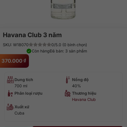
Havana Club 3 năm
SKU: W18070
0/5.0 (0 bình chọn)
Còn hàng
Đã bán: 3 sản phẩm
370.000
₫
Dung tích
Nồng độ
700 ml
40%
Phân loại rượu
Thương hiệu
Havana Club
Xuất xứ
Cuba