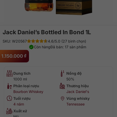
Jack Daniel’s Bottled In Bond 1L
SKU: W20567
4.6/5.0 (27 bình chọn)
Còn hàng
Đã bán: 17 sản phẩm
1.150.000
₫
Dung tích
Nồng độ
1000 ml
50%
Phân loại rượu
Thương hiệu
Bourbon Whiskey
Jack Daniel's
Tuổi rượu
Vùng whisky
4 năm
Tennessee
Xuất xứ
Mỹ