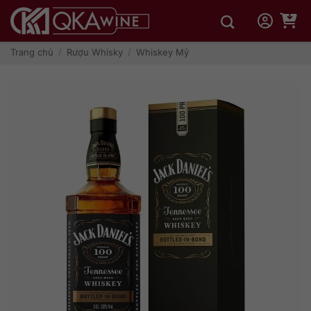
Bỏ
qua
nội
dung
Trang chủ
/
Rượu Whisky
/
Whiskey Mỹ