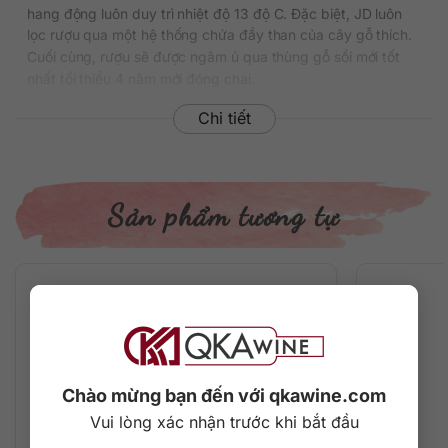
hang động luôn duy trì nhiệt độ 13 độ C. Đặc biệt, JD luôn
lọc rượu qua một hệ thống chứa đầy than của cây gỗ thích.
Cuối cùng, rượu sẽ được ngâm ủ qua thùng gỗ sồi mới tốt
nhất tối thiểu 4 năm mới đóng chai.
Chi tiết
Sau này, những tiêu chuẩn khắt khe đi trước thời đại của
Jack Daniel đã được Chính phủ Hoa Kỳ quy định thành đạo
luật Bottled-in-Bond nổi tiếng. Một lần nữa người tiêu dùng
có thể hoàn toàn yên tâm về chất lượng cũng như hương vị
mà một chai whiskey Jack Daniel’s Bottled In Bond mang lại.
Sản phẩm tương tự
Chai dung tích 1 lít có giá khoảng 1.150.000 đồng, một lựa
chọn lý tưởng cho bất kỳ bộ sưu tập nào hoặc mang đến
những khoảnh khắc thưởng thức đáng nhớ.
Thông tin chi tiết về rượu
Xuất xứ: Mỹ
Thương hiệu: Jack Daniel’s
Chào mừng bạn đến với qkawine.com
Phân loại: Tennessee Whiskey
Vui lòng xác nhận trước khi bắt đầu
Nồng độ: 50%