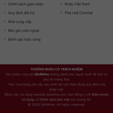
Chính sách giao nhận
Rượu Việt Nam
Quy định đổi trả
Pha chế Cocktail
Nhà cung cấp
Báo giá rượu ngoại
Đánh giá rượu vang
THƯỞNG RƯỢU CÓ TRÁCH NHIỆM
Sản phẩm rượu tại
QKAWine
không dành cho người dưới 18 tuổi và
phụ nữ mang thai.
Việc mua hàng yêu cầu xác minh độ tuổi theo đúng quy định của
pháp luật.
Bằng việc sử dụng website
qkawine.com
, bạn đồng ý với
Điều khoản
sử dụng
và
Chính sách bảo mật
của chúng tôi.
© 2026 QKAWine. All rights reserved.