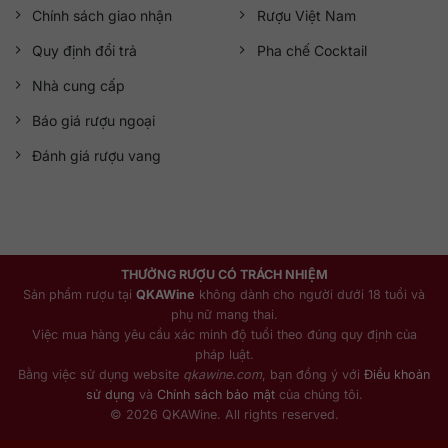
Chính sách giao nhận
Rượu Việt Nam
Quy định đổi trả
Pha chế Cocktail
Nhà cung cấp
Báo giá rượu ngoại
Đánh giá rượu vang
THƯỞNG RƯỢU CÓ TRÁCH NHIỆM
Sản phẩm rượu tại
QKAWine
không dành cho người dưới 18 tuổi và
phụ nữ mang thai.
Việc mua hàng yêu cầu xác minh độ tuổi theo đúng quy định của
pháp luật.
Bằng việc sử dụng website
qkawine.com
, bạn đồng ý với
Điều khoản
sử dụng
và
Chính sách bảo mật
của chúng tôi.
© 2026 QKAWine. All rights reserved.