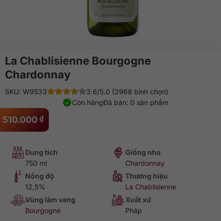
La Chablisienne Bourgogne
Chardonnay
SKU: W9533
3.6/5.0 (2968 bình chọn)
Còn hàng
Đã bán: 0 sản phẩm
510.000
₫
Dung tích
Giống nho
750 ml
Chardonnay
Nồng độ
Thương hiệu
12,5%
La Chablisienne
Vùng làm vang
Xuất xứ
Bourgogne
Pháp