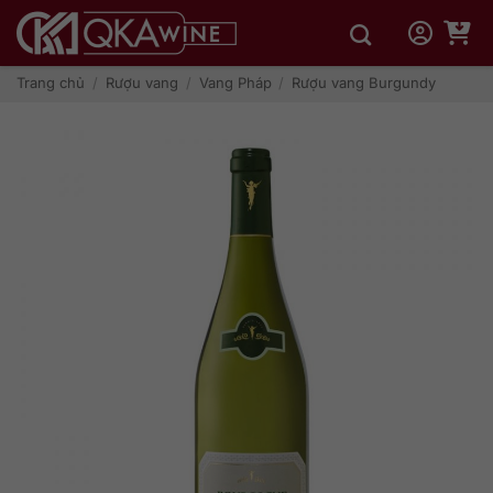
Bỏ
qua
nội
dung
Trang chủ
/
Rượu vang
/
Vang Pháp
/
Rượu vang Burgundy