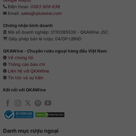
Hướng dẫn thưởng thức
Điện thoại:
0363 909 636
Email:
sales@qkawine.com
Là một chai vang tuyệt hảo, nên kết hợp cùng những món
ẩm thực ngon như thịt trắng, tôm hùm nướng, nhum nướng,
Chứng nhận kinh doanh
mực xào, hoặc thỉnh thoảng là súp gà, súp lươn, hoặc những
Mã số doanh nghiệp: 0110385539 - QKAWine JSC
món ăn truyền thống Pháp để làm hương thơm thêm đậm
Giấy phép bán lẻ rượu: 04/GP-UBND
đà.
QKAWine - Chuyên rượu ngoại hàng đầu Việt Nam
Vang được thưởng thức ngon nhất ở nhiệt độ từ 8-12 độ C,
Về chúng tôi
đừng quên cho vang thở trong bình decanter trước khi uống
Thông cáo báo chí
30 phút bạn nhé.
Liên hệ với QKAWine
Tin tức và sự kiện
Kết nối với QKAWine
Danh mục rượu ngoại