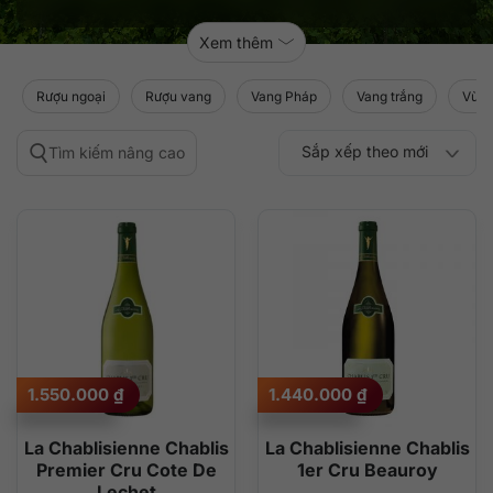
Xem thêm
Rượu ngoại
Rượu vang
Vang Pháp
Vang trắng
Vùng
Sắp xếp theo mới
Tìm kiếm nâng cao
Sắp xếp theo
Sắp xếp theo mức
nhất
Sắp xếp theo giá:
Sắp xếp theo giá:
độ phổ biến
thấp đến cao
cao đến thấp
1.550.000
₫
1.440.000
₫
La Chablisienne Chablis
La Chablisienne Chablis
Premier Cru Cote De
1er Cru Beauroy
Lechet