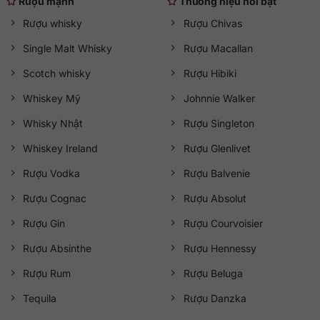
Rượu mạnh
Thương hiệu nổi bật
Rượu whisky
Rượu Chivas
Single Malt Whisky
Rượu Macallan
Scotch whisky
Rượu Hibiki
Whiskey Mỹ
Johnnie Walker
Whisky Nhật
Rượu Singleton
Whiskey Ireland
Rượu Glenlivet
Rượu Vodka
Rượu Balvenie
Rượu Cognac
Rượu Absolut
Rượu Gin
Rượu Courvoisier
Rượu Absinthe
Rượu Hennessy
Rượu Rum
Rượu Beluga
Tequila
Rượu Danzka