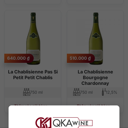
640.000
₫
510.000
₫
La Chablisienne Pas Si
La Chablisienne
Petit Petit Chablis
Bourgogne
Chardonnay
750 ml
750 ml
12,5%
Thêm vào giỏ hàng
Thêm vào giỏ hàng