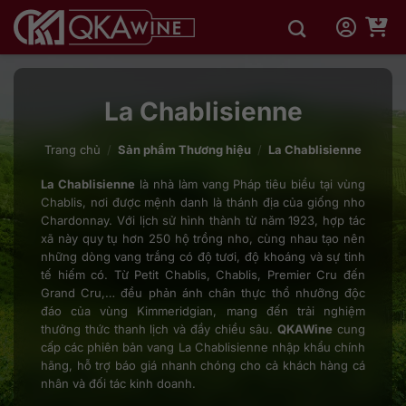
Bỏ
qua
nội
dung
La Chablisienne
Trang chủ
/
Sản phẩm Thương hiệu
/
La Chablisienne
La Chablisienne
là nhà làm vang Pháp tiêu biểu tại vùng
Chablis, nơi được mệnh danh là thánh địa của giống nho
Chardonnay. Với lịch sử hình thành từ năm 1923, hợp tác
xã này quy tụ hơn 250 hộ trồng nho, cùng nhau tạo nên
những dòng vang trắng có độ tươi, độ khoáng và sự tinh
tế hiếm có. Từ Petit Chablis, Chablis, Premier Cru đến
Grand Cru,… đều phản ánh chân thực thổ nhưỡng độc
đáo của vùng Kimmeridgian, mang đến trải nghiệm
thưởng thức thanh lịch và đầy chiều sâu.
QKAWine
cung
cấp các phiên bản vang La Chablisienne nhập khẩu chính
hãng, hỗ trợ báo giá nhanh chóng cho cả khách hàng cá
nhân và đối tác kinh doanh.