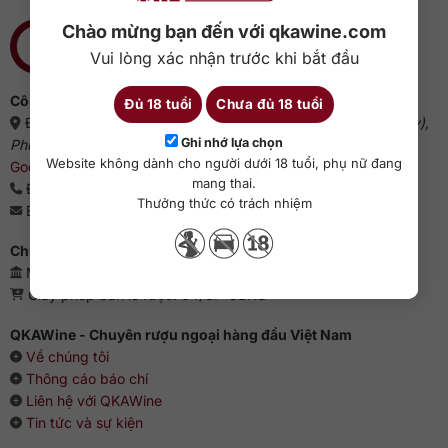
Chào mừng bạn đến với qkawine.com
Vui lòng xác nhận trước khi bắt đầu
Công ty cổ phần QKAWine
Đủ 18 tuổi
Chưa đủ 18 tuổi
Địa chỉ:
Tầng 1, số 12A, lô TT02, KĐT HDMon (Hải Đăng City),
Ghi nhớ lựa chọn
Phường Mỹ Đình 2, Quận Nam Từ Liêm, Thành phố Hà Nội
(
Website không dành cho người dưới 18 tuổi, phụ nữ đang
Google Maps
)
mang thai.
Điện thoại:
0363 909 636
Thưởng thức có trách nhiệm
Email:
sales@qkawine.com
Chứng nhận kinh doanh
Mã số doanh nghiệp: 0110385539 - QKAWine JSC
Giấy phép bán lẻ rượu: 04/GP-UBND
QKAWine - Chuyên rượu ngoại hàng đầu Việt Nam
Về chúng tôi
Thông cáo báo chí
Liên hệ với QKAWine
Tin tức và sự kiện