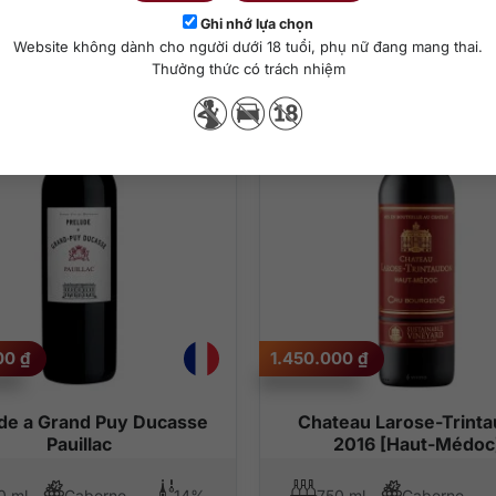
Sản phẩm tương tự
Ghi nhớ lựa chọn
Website không dành cho người dưới 18 tuổi, phụ nữ đang mang thai.
Thưởng thức có trách nhiệm
000
₫
1.450.000
₫
de a Grand Puy Ducasse
Chateau Larose-Trint
Pauillac
2016 [Haut-Médoc
0 ml
Cabernet Sauvignon, Merlot
14%
750 ml
Cabernet Sauvignon, Merlot, Petit Verdot