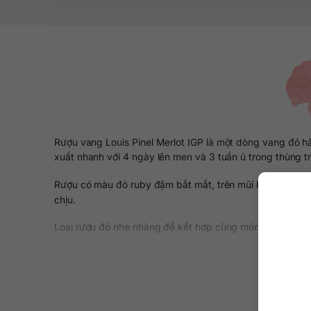
Rượu vang Louis Pinel Merlot IGP là một dòng vang đỏ 
xuất nhanh với 4 ngày lên men và 3 tuần ủ trong thùng t
Rượu có màu đỏ ruby đậm bắt mắt, trên mũi bung tỏa hư
chịu.
Loại rượu đỏ nhẹ nhàng để kết hợp cùng món ăn chế biến 