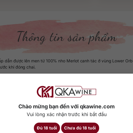
Thông tin sản phẩm
hấp dẫn được lên men từ 100% nho Merlot canh tác ở vùng Lower Orb
rước khi đóng chai.
ơng thơm của trái cây đậm màu (mận đen, dâu tằm, dâu rừng). Vị rượ
từ thịt đỏ, thịt trắng và món ăn nhẹ.
Chào mừng bạn đến với qkawine.com
Chi tiết
Vui lòng xác nhận trước khi bắt đầu
Đủ 18 tuổi
Chưa đủ 18 tuổi