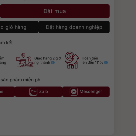
ot IGP số lượng
Đặt mua
o giỏ hàng
Đặt hàng doanh nghiệp
m kết
hẩm
Giao hàng 2 giờ
Hoàn tiền
hãng
nội thành
lên đến 111%
 sản phẩm miễn phí
ne
Zalo
Messenger