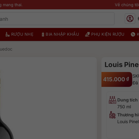
g mang thai.
Về chúng tô
RƯỢU NHẸ
BIA NHẬP KHẨU
PHỤ KIỆN RƯỢU
guedoc
Louis Pine
SK
415.000
₫
Đã
Dung tích
750 ml
Thương hi
Louis Pinel