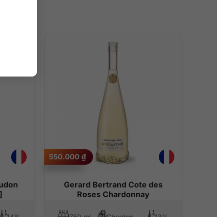
550.000
₫
audon
Gerard Bertrand Cote des
]
Roses Chardonnay
14%
750 ml
Chardonnay
13%