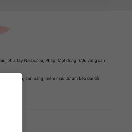
ieu, phía tây Narbonne, Pháp. Một dòng rượu vang sản
u thanh lịch, cân bằng, mềm mại. Dư âm kéo dài dễ