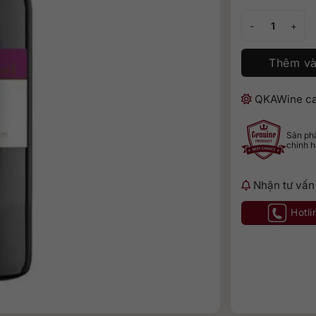
Louis Pinel Merl
Thêm và
QKAWine ca
Sản p
chính 
Nhận tư vấn
Hotli