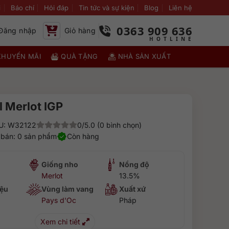
i
Báo chí
Hỏi đáp
Tin tức và sự kiện
Blog
Liên hệ
0363 909 636
Đăng nhập
Giỏ hàng
KHUYẾN MÃI
QUÀ TẶNG
NHÀ SẢN XUẤT
l Merlot IGP
U: W32122
0/5.0 (0 bình chọn)
 bán: 0 sản phẩm
Còn hàng
Giống nho
Nồng độ
Merlot
13.5%
ệu
Vùng làm vang
Xuất xứ
Pays d'Oc
Pháp
Xem chi tiết