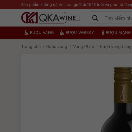
Bỏ
Sản phẩm không dành cho người dưới 18 tuổi và phụ nữ đan
qua
nội
dung
RƯỢU VANG
RƯỢU WHISKY
RƯỢU MẠNH
Trang chủ
/
Rượu vang
/
Vang Pháp
/
Rượu vang Lan