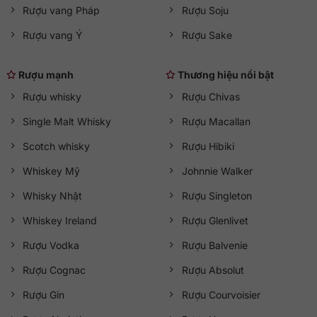
Rượu vang Pháp
Rượu Soju
Rượu vang Ý
Rượu Sake
Rượu mạnh
Thương hiệu nổi bật
Rượu whisky
Rượu Chivas
Single Malt Whisky
Rượu Macallan
Scotch whisky
Rượu Hibiki
Whiskey Mỹ
Johnnie Walker
Whisky Nhật
Rượu Singleton
Whiskey Ireland
Rượu Glenlivet
Rượu Vodka
Rượu Balvenie
Rượu Cognac
Rượu Absolut
Rượu Gin
Rượu Courvoisier