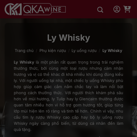
Bỏ
qua
nội
dung
Ly Whisky
Trang chủ
/
Phụ kiện rượu
/
Ly uống rượu
/
Ly Whisky
Ly Whisky
là một phần rất quan trọng trong trải nghiệm
thưởng thức, bởi cùng một loại rượu nhưng cảm nhận
hương và vị có thể khác đi khá nhiều khi dùng đúng kiểu
ly. Với người uống tại nhà, một chiếc ly uống Whisky phù
hợp giúp cảm giác cầm nắm chắc tay và làm nổi bật
phong cách thưởng thức. Với người thích khám phá sâu
hơn về mùi hương, ly Tulip hay ly Glencairn thường được
quan tâm nhiều hơn vì hỗ trợ gom hương tốt, giúp từng
lớp mùi hiện lên rõ ràng và tinh tế hơn. Chính vì vậy, nhu
cầu tìm ly rượu Whisky cao cấp hay bộ ly uống rượu
Whisky ngày càng phổ biến, từ dùng cá nhân đến làm
quà tặng.