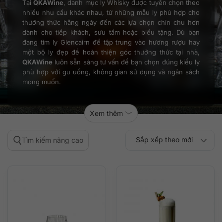
Tại
QKAWine
, danh mục ly Whisky được tuyển chọn theo
nhiều nhu cầu khác nhau, từ những mẫu ly phù hợp cho
thưởng thức hằng ngày đến các lựa chọn chỉn chu hơn
dành cho tiếp khách, sưu tầm hoặc biếu tặng. Dù bạn
đang tìm ly Glencairn để tập trung vào hương rượu hay
một bộ ly đẹp để hoàn thiện góc thưởng thức tại nhà,
QKAWine
luôn sẵn sàng tư vấn để bạn chọn đúng kiểu ly
phù hợp với gu uống, không gian sử dụng và ngân sách
mong muốn.
Xem thêm
Sắp xếp theo mới
Tìm kiếm nâng cao
Sắp xếp theo
Sắp xếp theo mức
nhất
Sắp xếp theo giá:
Sắp xếp theo giá:
độ phổ biến
thấp đến cao
cao đến thấp