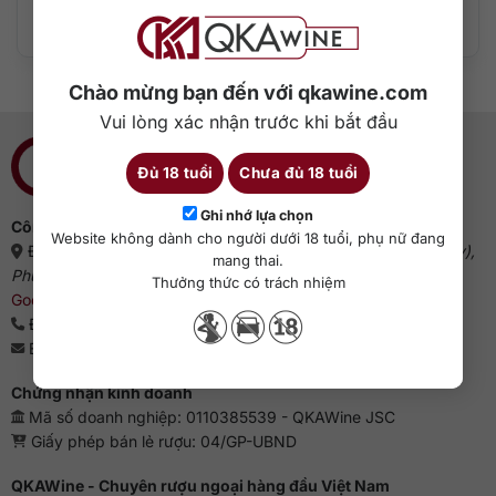
Thêm vào giỏ hàng
Thêm vào giỏ hàng
Chào mừng bạn đến với qkawine.com
Vui lòng xác nhận trước khi bắt đầu
Đủ 18 tuổi
Chưa đủ 18 tuổi
Ghi nhớ lựa chọn
Công ty cổ phần QKAWine
Website không dành cho người dưới 18 tuổi, phụ nữ đang
Địa chỉ:
Tầng 1, số 12A, lô TT02, KĐT HDMon (Hải Đăng City),
mang thai.
Phường Mỹ Đình 2, Quận Nam Từ Liêm, Thành phố Hà Nội
(
Thưởng thức có trách nhiệm
Google Maps
)
Điện thoại:
0363 909 636
Email:
sales@qkawine.com
Chứng nhận kinh doanh
Mã số doanh nghiệp: 0110385539 - QKAWine JSC
Giấy phép bán lẻ rượu: 04/GP-UBND
QKAWine - Chuyên rượu ngoại hàng đầu Việt Nam