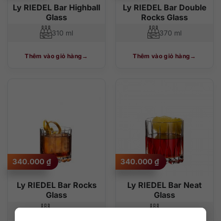
Ly RIEDEL Bar Highball
Ly RIEDEL Bar Double
Glass
Rocks Glass
310 ml
370 ml
Thêm vào giỏ hàng
Thêm vào giỏ hàng
340.000
₫
340.000
₫
Ly RIEDEL Bar Rocks
Ly RIEDEL Bar Neat
Glass
Glass
283 ml
174 ml