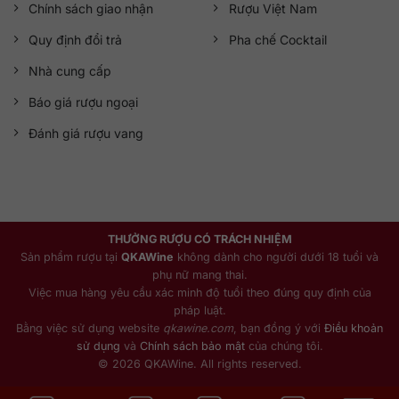
Chính sách giao nhận
Rượu Việt Nam
Quy định đổi trả
Pha chế Cocktail
Nhà cung cấp
Báo giá rượu ngoại
Đánh giá rượu vang
THƯỞNG RƯỢU CÓ TRÁCH NHIỆM
Sản phẩm rượu tại
QKAWine
không dành cho người dưới 18 tuổi và
phụ nữ mang thai.
Việc mua hàng yêu cầu xác minh độ tuổi theo đúng quy định của
pháp luật.
Bằng việc sử dụng website
qkawine.com
, bạn đồng ý với
Điều khoản
sử dụng
và
Chính sách bảo mật
của chúng tôi.
© 2026 QKAWine. All rights reserved.