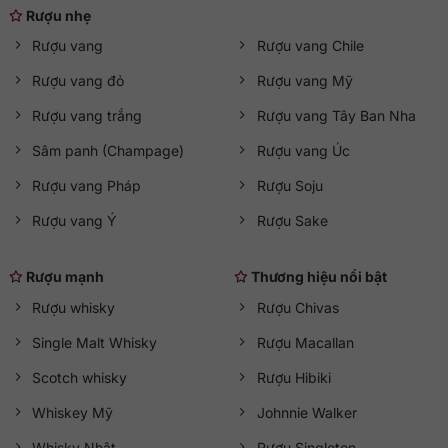
Rượu nhẹ
Rượu vang
Rượu vang Chile
Rượu vang đỏ
Rượu vang Mỹ
Rượu vang trắng
Rượu vang Tây Ban Nha
Sâm panh (Champage)
Rượu vang Úc
Rượu vang Pháp
Rượu Soju
Rượu vang Ý
Rượu Sake
Rượu mạnh
Thương hiệu nổi bật
Rượu whisky
Rượu Chivas
Single Malt Whisky
Rượu Macallan
Scotch whisky
Rượu Hibiki
Whiskey Mỹ
Johnnie Walker
Whisky Nhật
Rượu Singleton