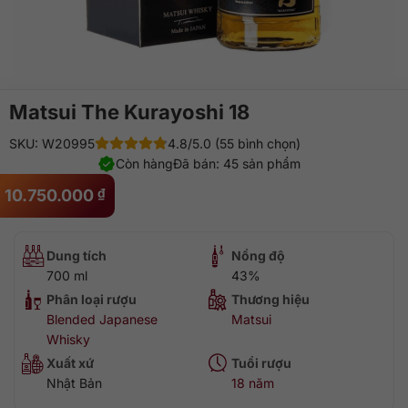
Matsui The Kurayoshi 18
SKU: W20995
4.8/5.0 (55 bình chọn)
Còn hàng
Đã bán: 45 sản phẩm
10.750.000
₫
Dung tích
Nồng độ
700 ml
43%
Phân loại rượu
Thương hiệu
Blended Japanese
Matsui
Whisky
Xuất xứ
Tuổi rượu
Nhật Bản
18 năm