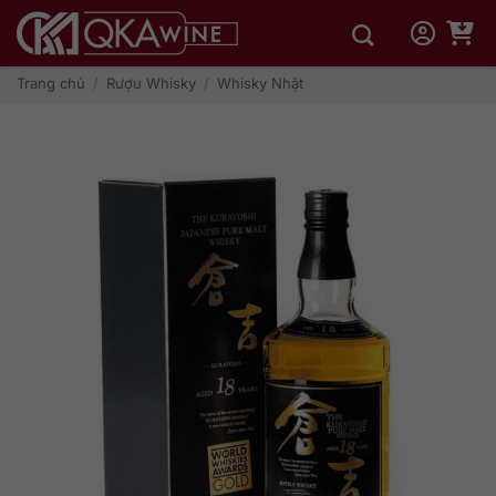
Bỏ
qua
nội
dung
Trang chủ
/
Rượu Whisky
/
Whisky Nhật