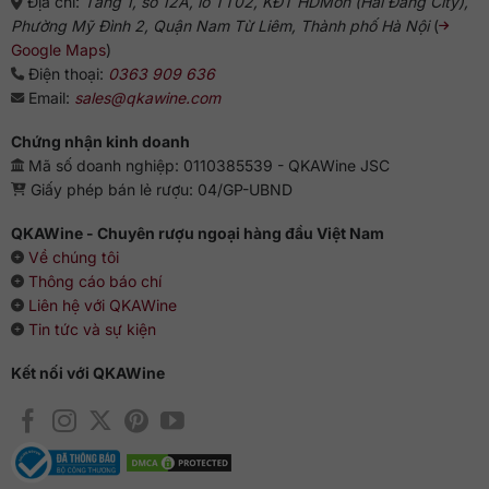
Địa chỉ:
Tầng 1, số 12A, lô TT02, KĐT HDMon (Hải Đăng City),
Phường Mỹ Đình 2, Quận Nam Từ Liêm, Thành phố Hà Nội
(
Google Maps
)
Điện thoại:
0363 909 636
Email:
sales@qkawine.com
Chứng nhận kinh doanh
Mã số doanh nghiệp: 0110385539 - QKAWine JSC
Giấy phép bán lẻ rượu: 04/GP-UBND
QKAWine - Chuyên rượu ngoại hàng đầu Việt Nam
Về chúng tôi
Thông cáo báo chí
Liên hệ với QKAWine
Tin tức và sự kiện
Kết nối với QKAWine