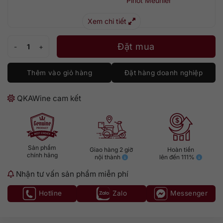
Pinot Meunier
Xem chi tiết
Champagne Moet & Chandon Rose Imperial số lượng
Đặt mua
Thêm vào giỏ hàng
Đặt hàng doanh nghiệp
QKAWine cam kết
Sản phẩm
Giao hàng 2 giờ
Hoàn tiền
chính hãng
nội thành
lên đến 111%
Nhận tư vấn sản phẩm miễn phí
Hotline
Zalo
Messenger