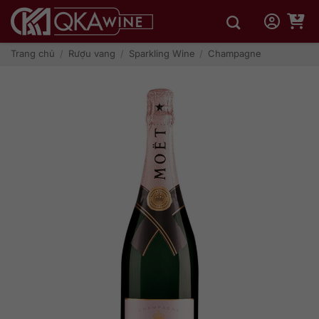
Bỏ
qua
nội
dung
Trang chủ
/
Rượu vang
/
Sparkling Wine
/
Champagne