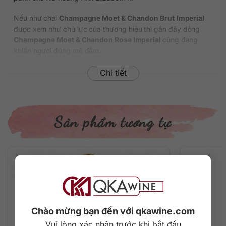
Nếu như chai
Champagne Moet & Chandon Brut
Imperial
được xem như chủ lực của thương hiệu thì gần đây dòng
Champagne Moet & Chandon Rose Imperial
cũng đang
khiến người dùng mê đắm.
Rượu sâm panh hồng trẻ trung hiện đại với sự phối trộn khéo
Chi tiết
léo từ 3 giống nho Pinot Noir (40 – 50%), Pinot Meunier (30
– 40%) và Chardonnay (10-20%). Trong đó có ít nhất 20 –
30% là những dòng rượu hết sức đặc biệt được tuyển chọn
vô cùng cẩn thận để tạo nên bản pha trộn tinh tế hàng đầu.
Sản phẩm tương tự
Thông tin chi tiết về rượu
Xuất xứ: Pháp
Vùng làm vang: Champagne
Thương hiệu: Moet & Chandon
Phân loại: Champagne
Giống nho: Blend
Nồng độ: 12%
Chào mừng bạn đến với qkawine.com
Dung tích: 750 ml
Vui lòng xác nhận trước khi bắt đầu