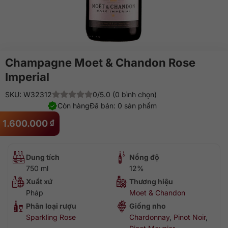
Champagne Moet & Chandon Rose
Imperial
SKU: W32312
0/5.0 (0 bình chọn)
Còn hàng
Đã bán: 0 sản phẩm
1.600.000
₫
Dung tích
Nồng độ
750 ml
12%
Xuất xứ
Thương hiệu
Pháp
Moet & Chandon
Phân loại rượu
Giống nho
Sparkling Rose
Chardonnay
,
Pinot Noir
,