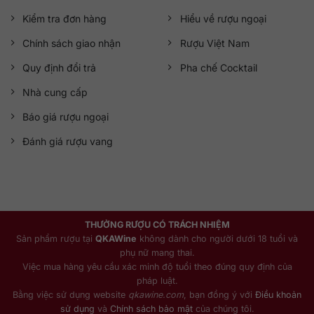
Kiểm tra đơn hàng
Hiểu về rượu ngoại
Chính sách giao nhận
Rượu Việt Nam
Quy định đổi trả
Pha chế Cocktail
Nhà cung cấp
Báo giá rượu ngoại
Đánh giá rượu vang
THƯỞNG RƯỢU CÓ TRÁCH NHIỆM
Sản phẩm rượu tại
QKAWine
không dành cho người dưới 18 tuổi và
phụ nữ mang thai.
Việc mua hàng yêu cầu xác minh độ tuổi theo đúng quy định của
pháp luật.
Bằng việc sử dụng website
qkawine.com
, bạn đồng ý với
Điều khoản
sử dụng
và
Chính sách bảo mật
của chúng tôi.