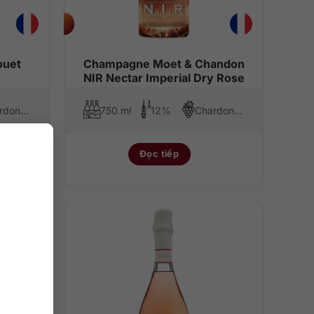
ouet
Champagne Moet & Chandon
NIR Nectar Imperial Dry Rose
Chardonnay, Pinot Noir, Pinot Meunier
750 ml
12%
Chardonnay, Pinot Noir, Pinot Meunier
Đọc tiếp