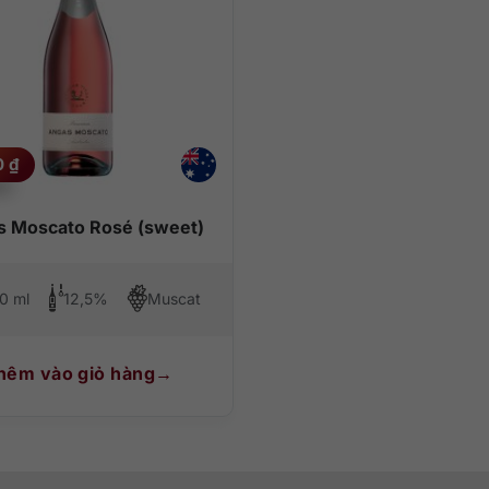
0
₫
 Moscato Rosé (sweet)
0 ml
12,5%
Muscat
hêm vào giỏ hàng