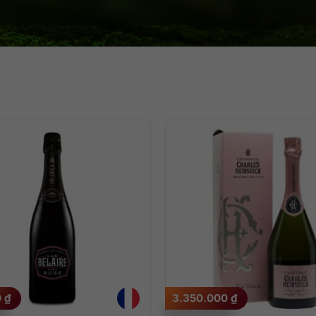
0
₫
3.350.000
₫