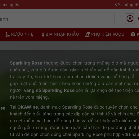
g mang thai.
Về chúng tô
RƯỢU NHẸ
BIA NHẬP KHẨU
PHỤ KIỆN RƯỢU
Sparkling Rose
thường được chọn trong những dịp mà người
cuốn hút, vừa giữ được cảm giác tươi tắn và dễ gần khi thư
trái cây đỏ, hoa tươi hoặc cam chanh khiến vang nổ hồng rất h
gặp mặt cuối tuần, tiệc chiều hoặc những dịp cần một chai rượ
người,
vang nổ Sparkling Rose
còn là lựa chọn dễ tạo thiện 
nề trên vòm miệng.
Tại
QKAWine
, danh mục Sparkling Rose được tuyển chọn cho 
ose
khách đến biếu tặng trong các dịp cần sự tinh tế và chỉn chu.
có nét mềm mại hơn, dễ dùng hơn và dễ kết hợp với nhiều món
nguồn gốc rõ ràng, được bảo quản cẩn thận để giữ đúng chất 
tư vấn để bạn chọn đúng chai Sparkling Rose phù hợp với khẩ