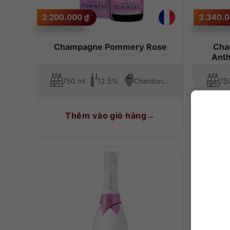
2.200.000
₫
3.340.
Champagne Pommery Rose
Cha
Anth
750 ml
12.5%
Chardonnay, Pinot Noir
75
Thêm vào giỏ hàng
T