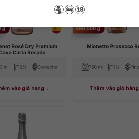
0
₫
490.000
₫
xenet Rosé Dry Premium
Mionetto Prosecco R
Cava Carta Rosado
0 ml
12%
Grenache
750 ml
11%
hêm vào giỏ hàng
Thêm vào giỏ hàng