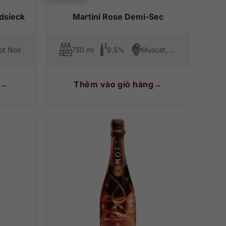
dsieck
Martini Rose Demi-Sec
ot Noir
750 ml
9.5%
Muscat, Ancellotta
Thêm vào giỏ hàng