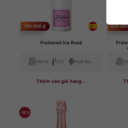
790.000
₫
530.00
Freixenet Ice Rosé
Frei
750 ml
12%
Pinot Noir, Chardonnay, Grenache
75
Thêm vào giỏ hàng
T
-15%