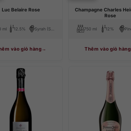
Luc Belaire Rose
Champagne Charles Hei
Rose
0 ml
12.5%
Syrah (Shiraz), Grenache, Cinsault
750 ml
12%
Pin
hêm vào giỏ hàng
Thêm vào giỏ hàng