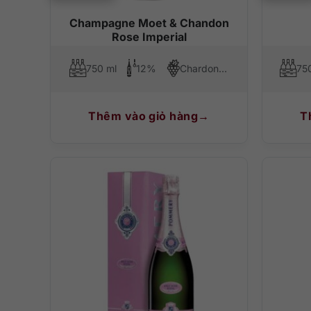
Champagne Moet & Chandon
Rose Imperial
750 ml
12%
Chardonnay, Pinot Noir, Pinot Meunier
75
Thêm vào giỏ hàng
T