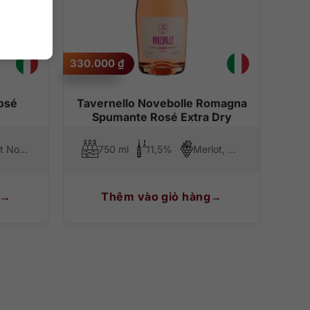
330.000
₫
osé
Tavernello Novebolle Romagna
Spumante Rosé Extra Dry
Pinot Noir, Glera
750 ml
11,5%
Merlot, Sangiovese
Thêm vào giỏ hàng