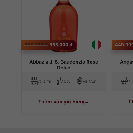
Giá
Giá
665.000
₫
565.000
₫
440.00
gốc
hiện
là:
tại
665.000 ₫.
là:
565.000 ₫.
Abbazia di S. Gaudenzio Rose
Angas
Dolce
750 ml
7,5%
Muscat
75
Thêm vào giỏ hàng
T