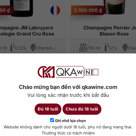
000
₫
2.500.000
₫
mpagne JM Labruyere
Champagne Perrier J
ologie Grand Cru Rose
Blason Rose
0 ml
12.5%
Chardonnay, Pinot Noir
750 ml
12%
hêm vào giỏ hàng
Thêm vào giỏ hàng
Chào mừng bạn đến với qkawine.com
Vui lòng xác nhận trước khi bắt đầu
Đủ 18 tuổi
Chưa đủ 18 tuổi
Ghi nhớ lựa chọn
Website không dành cho người dưới 18 tuổi, phụ nữ đang mang thai.
Thưởng thức có trách nhiệm