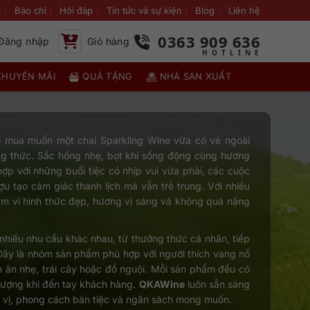
i
Báo chí
Hỏi đáp
Tin tức và sự kiện
Blog
Liên hệ
0363 909 636
Đăng nhập
Giỏ hàng
KHUYẾN MÃI
QUÀ TẶNG
NHÀ SẢN XUẤT
 mua muốn một chai Sparkling Wine vừa có vẻ ngoài
ởng thức. Sắc hồng nhẹ, bọt khí sống động cùng hương
ợp với những buổi tiệc có nhịp vui vừa phải, các cuộc
u tạo cảm giác thanh lịch mà vẫn trẻ trung. Với nhiều
cảm vì hình thức đẹp, hương vị sáng và không quá nặng
nhiều nhu cầu khác nhau, từ thưởng thức cá nhân, tiếp
 Đây là nhóm sản phẩm phù hợp với người thích vang nổ
 ăn nhẹ, trái cây hoặc đồ nguội. Mỗi sản phẩm đều có
lượng khi đến tay khách hàng.
QKAWine
luôn sẵn sàng
u vị, phong cách bàn tiệc và ngân sách mong muốn.