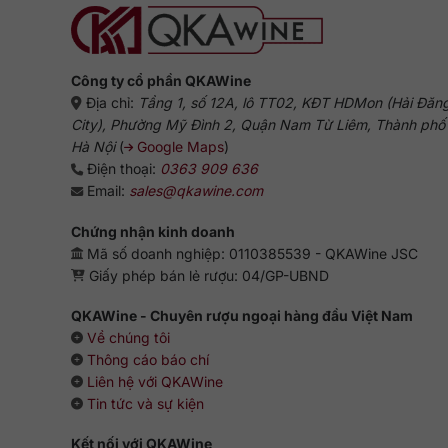
Công ty cổ phần QKAWine
Địa chỉ:
Tầng 1, số 12A, lô TT02, KĐT HDMon (Hải Đăn
City), Phường Mỹ Đình 2, Quận Nam Từ Liêm, Thành phố
Hà Nội
(
Google Maps
)
Điện thoại:
0363 909 636
Email:
sales@qkawine.com
Chứng nhận kinh doanh
Mã số doanh nghiệp: 0110385539 - QKAWine JSC
Giấy phép bán lẻ rượu: 04/GP-UBND
QKAWine - Chuyên rượu ngoại hàng đầu Việt Nam
Về chúng tôi
Thông cáo báo chí
Liên hệ với QKAWine
Tin tức và sự kiện
Kết nối với QKAWine