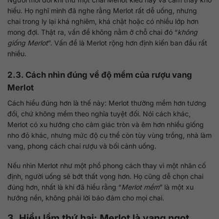
hiểu. Họ nghĩ mình đã nghe rằng Merlot rất dễ uống, nhưng
chai trong ly lại khá nghiêm, khá chặt hoặc có nhiều lớp hơn
mong đợi. Thật ra, vấn đề không nằm ở chỗ chai đó “
không
giống Merlot
”. Vấn đề là Merlot rộng hơn định kiến ban đầu rất
nhiều.
2.3. Cách nhìn đúng về độ mềm của rượu vang
Merlot
Cách hiểu đúng hơn là thế này: Merlot thường mềm hơn tương
đối, chứ không mềm theo nghĩa tuyệt đối. Nói cách khác,
Merlot có xu hướng cho cảm giác tròn và êm hơn nhiều giống
nho đỏ khác, nhưng mức độ cụ thể còn tùy vùng trồng, nhà làm
vang, phong cách chai rượu và bối cảnh uống.
Nếu nhìn Merlot như một phổ phong cách thay vì một nhãn cố
định, người uống sẽ bớt thất vọng hơn. Họ cũng dễ chọn chai
đúng hơn, nhất là khi đã hiểu rằng “
Merlot mềm
” là một xu
hướng nền, không phải lời bảo đảm cho mọi chai.
3. Hiểu lầm thứ hai: Merlot là vang ngọt