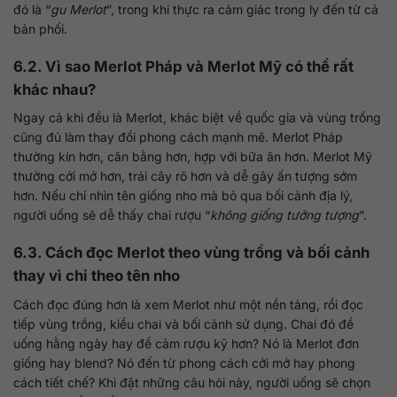
đó là “
gu Merlot
”, trong khi thực ra cảm giác trong ly đến từ cả
bản phối.
6.2. Vì sao Merlot Pháp và Merlot Mỹ có thể rất
khác nhau?
Ngay cả khi đều là Merlot, khác biệt về quốc gia và vùng trồng
cũng đủ làm thay đổi phong cách mạnh mẽ. Merlot Pháp
thường kín hơn, cân bằng hơn, hợp với bữa ăn hơn. Merlot Mỹ
thường cởi mở hơn, trái cây rõ hơn và dễ gây ấn tượng sớm
hơn. Nếu chỉ nhìn tên giống nho mà bỏ qua bối cảnh địa lý,
người uống sẽ dễ thấy chai rượu “
không giống tưởng tượng
”.
6.3. Cách đọc Merlot theo vùng trồng và bối cảnh
thay vì chỉ theo tên nho
Cách đọc đúng hơn là xem Merlot như một nền tảng, rồi đọc
tiếp vùng trồng, kiểu chai và bối cảnh sử dụng. Chai đó để
uống hằng ngày hay để cảm rượu kỹ hơn? Nó là Merlot đơn
giống hay blend? Nó đến từ phong cách cởi mở hay phong
cách tiết chế? Khi đặt những câu hỏi này, người uống sẽ chọn