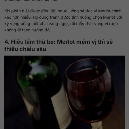
Khi phân biệt được điều đó, người uống sẽ đọc vị Merlot chính
xác hơn nhiều. Họ cũng tránh được tình huống chọn Merlot với
kỳ vọng uống một chai vang ngọt, rồi thấy thất vọng vì rượu
không đi theo hướng đó.
4. Hiểu lầm thứ ba: Merlot mềm vị thì sẽ
thiếu chiều sâu