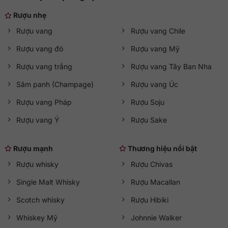
Rượu nhẹ
Rượu vang
Rượu vang Chile
Rượu vang đỏ
Rượu vang Mỹ
Rượu vang trắng
Rượu vang Tây Ban Nha
Sâm panh (Champage)
Rượu vang Úc
Rượu vang Pháp
Rượu Soju
Rượu vang Ý
Rượu Sake
Rượu mạnh
Thương hiệu nổi bật
Rượu whisky
Rượu Chivas
Single Malt Whisky
Rượu Macallan
Scotch whisky
Rượu Hibiki
Whiskey Mỹ
Johnnie Walker