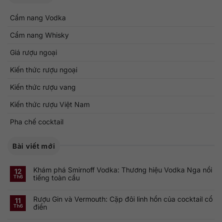
Cẩm nang Vodka
Cẩm nang Whisky
Giá rượu ngoại
Kiến thức rượu ngoại
Kiến thức rượu vang
Kiến thức rượu Việt Nam
Pha chế cocktail
Bài viết mới
Khám phá Smirnoff Vodka: Thương hiệu Vodka Nga nổi
12
tiếng toàn cầu
Th6
Không
có
Rượu Gin và Vermouth: Cặp đôi linh hồn của cocktail cổ
bình
11
luận
điển
Th6
ở
Khám
Không
phá
có