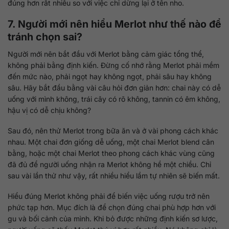
đúng hơn rất nhiều so với việc chỉ dừng lại ở tên nho.
7. Người mới nên hiểu Merlot như thế nào để
tránh chọn sai?
Người mới nên bắt đầu với Merlot bằng cảm giác tổng thể,
không phải bằng định kiến. Đừng cố nhớ rằng Merlot phải mềm
đến mức nào, phải ngọt hay không ngọt, phải sâu hay không
sâu. Hãy bắt đầu bằng vài câu hỏi đơn giản hơn: chai này có dễ
uống với mình không, trái cây có rõ không, tannin có êm không,
hậu vị có dễ chịu không?
Sau đó, nên thử Merlot trong bữa ăn và ở vài phong cách khác
nhau. Một chai đơn giống dễ uống, một chai Merlot blend cân
bằng, hoặc một chai Merlot theo phong cách khác vùng cũng
đã đủ để người uống nhận ra Merlot không hề một chiều. Chỉ
sau vài lần thử như vậy, rất nhiều hiểu lầm tự nhiên sẽ biến mất.
Hiểu đúng Merlot không phải để biến việc uống rượu trở nên
phức tạp hơn. Mục đích là để chọn đúng chai phù hợp hơn với
gu và bối cảnh của mình. Khi bỏ được những định kiến sơ lược,