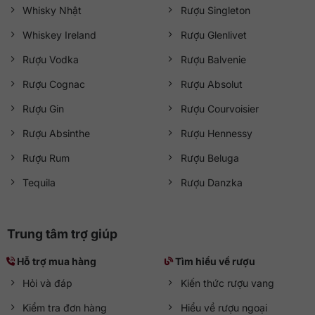
Whisky Nhật
Rượu Singleton
Whiskey Ireland
Rượu Glenlivet
Rượu Vodka
Rượu Balvenie
Rượu Cognac
Rượu Absolut
Rượu Gin
Rượu Courvoisier
Rượu Absinthe
Rượu Hennessy
Rượu Rum
Rượu Beluga
Tequila
Rượu Danzka
Trung tâm trợ giúp
Hỗ trợ mua hàng
Tìm hiểu về rượu
Hỏi và đáp
Kiến thức rượu vang
Kiểm tra đơn hàng
Hiểu về rượu ngoại