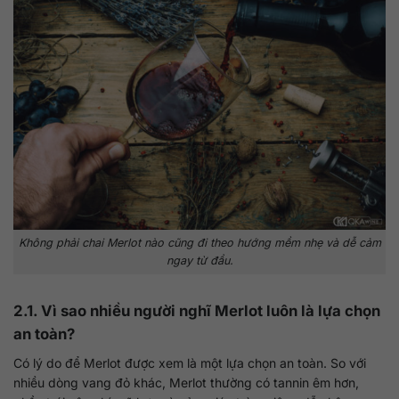
Không phải chai Merlot nào cũng đi theo hướng mềm nhẹ và dễ cảm
ngay từ đầu.
2.1. Vì sao nhiều người nghĩ Merlot luôn là lựa chọn
an toàn?
Có lý do để Merlot được xem là một lựa chọn an toàn. So với
nhiều dòng vang đỏ khác, Merlot thường có tannin êm hơn,