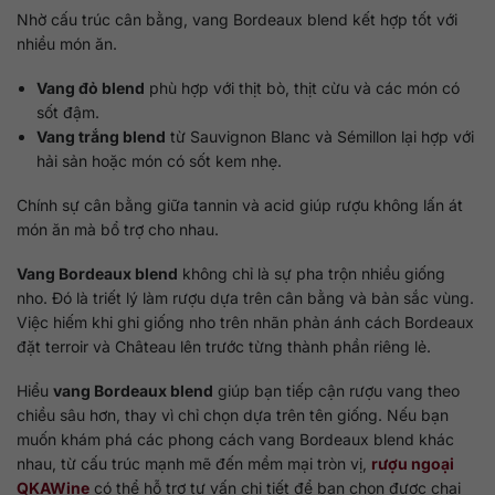
Nhờ cấu trúc cân bằng, vang Bordeaux blend kết hợp tốt với
nhiều món ăn.
Vang đỏ blend
phù hợp với thịt bò, thịt cừu và các món có
sốt đậm.
Vang trắng blend
từ Sauvignon Blanc và Sémillon lại hợp với
hải sản hoặc món có sốt kem nhẹ.
Chính sự cân bằng giữa tannin và acid giúp rượu không lấn át
món ăn mà bổ trợ cho nhau.
Vang Bordeaux blend
không chỉ là sự pha trộn nhiều giống
nho. Đó là triết lý làm rượu dựa trên cân bằng và bản sắc vùng.
Việc hiếm khi ghi giống nho trên nhãn phản ánh cách Bordeaux
đặt terroir và Château lên trước từng thành phần riêng lẻ.
Hiểu
vang Bordeaux blend
giúp bạn tiếp cận rượu vang theo
chiều sâu hơn, thay vì chỉ chọn dựa trên tên giống. Nếu bạn
muốn khám phá các phong cách vang Bordeaux blend khác
nhau, từ cấu trúc mạnh mẽ đến mềm mại tròn vị,
rượu ngoại
QKAWine
có thể hỗ trợ tư vấn chi tiết để bạn chọn được chai