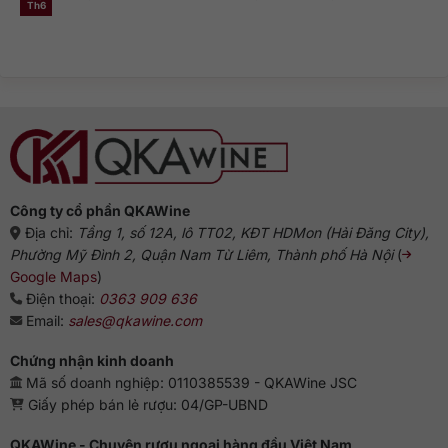
ở
Genever
này
Th6
Không
Nguồn
và
phổ
có
gốc
dòng
biến?
bình
rượu
Gin
luận
Gin:
truyền
ở
Từ
thống
Rượu
Hà
Gin
Lan
pha
đến
với
biểu
gì
tượng
ngon?
Anh
Gợi
ý
chuẩn
vị
từ
chuyên
gia
Công ty cổ phần QKAWine
Địa chỉ:
Tầng 1, số 12A, lô TT02, KĐT HDMon (Hải Đăng City),
Phường Mỹ Đình 2, Quận Nam Từ Liêm, Thành phố Hà Nội
(
Google Maps
)
Điện thoại:
0363 909 636
Email:
sales@qkawine.com
Chứng nhận kinh doanh
Mã số doanh nghiệp: 0110385539 - QKAWine JSC
Giấy phép bán lẻ rượu: 04/GP-UBND
QKAWine - Chuyên rượu ngoại hàng đầu Việt Nam