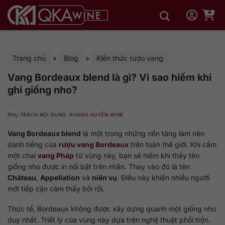
Bỏ
qua
nội
dung
Trang chủ
»
Blog
»
Kiến thức rượu vang
Vang Bordeaux blend là gì? Vì sao hiếm khi
ghi giống nho?
PHỤ TRÁCH NỘI DUNG:
KHÁNH HUYỀN WINE
Vang Bordeaux blend
là một trong những nền tảng làm nên
danh tiếng của
rượu vang Bordeaux
trên toàn thế giới. Khi cầm
một chai
vang Pháp
từ vùng này, bạn sẽ hiếm khi thấy tên
giống nho được in nổi bật trên nhãn. Thay vào đó là tên
Château
,
Appellation
và
niên vụ
. Điều này khiến nhiều người
mới tiếp cận cảm thấy bối rối.
Thực tế, Bordeaux không được xây dựng quanh một giống nho
duy nhất. Triết lý của vùng này dựa trên nghệ thuật phối trộn.