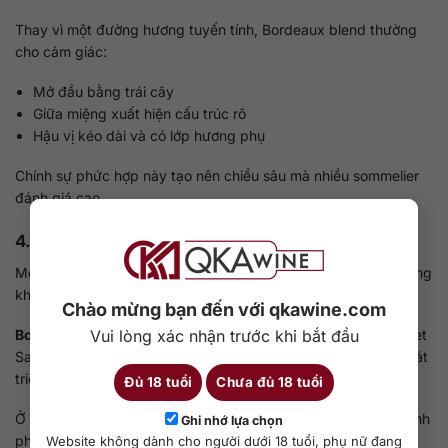
Thay vì một đường hương tuyến tính, Bordeaux blend thường
cho cảm giác:
Mở đầu bằng trái cây
Giữa miệng xuất hiện cấu trúc rõ
Hậu vị kéo dài và có lớp hương phụ
Chính sự phức hợp này tạo nên chiều sâu mà nhiều sommelier
đánh giá cao.
4.2. Cách phát triển theo thời gian
Một chai vang đơn giống có thể rất ấn tượng khi còn trẻ, nhưng
khả năng phát triển dài hạn phụ thuộc mạnh vào giống đó.
Chào mừng bạn đến với qkawine.com
Vui lòng xác nhận trước khi bắt đầu
Bordeaux blend
, nhờ sự kết hợp giữa tannin cao của Cabernet
Sauvignon và độ mềm của Merlot, thường có đường cong phát
triển ổn định hơn.
Đủ 18 tuổi
Chưa đủ 18 tuổi
Ở giai đoạn đầu, rượu có thể còn kín. Sau nhiều năm, các thành
Ghi nhớ lựa chọn
phần hòa quyện, tạo cảm giác liền mạch và sâu hơn.
Website không dành cho người dưới 18 tuổi, phụ nữ đang