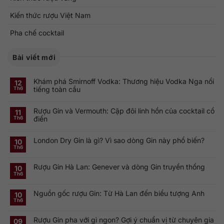
Kiến thức rượu Việt Nam
Pha chế cocktail
Bài viết mới
Khám phá Smirnoff Vodka: Thương hiệu Vodka Nga nổi
12
tiếng toàn cầu
Th6
Không
có
Rượu Gin và Vermouth: Cặp đôi linh hồn của cocktail cổ
bình
11
luận
điển
Th6
ở
Khám
Không
phá
có
Smirnoff
London Dry Gin là gì? Vì sao dòng Gin này phổ biến?
bình
10
Vodka:
luận
Th6
Thương
ở
Không
hiệu
Rượu
có
Vodka
Gin
bình
Nga
Rượu Gin Hà Lan: Genever và dòng Gin truyền thống
và
luận
10
nổi
ở
Vermouth:
Th6
tiếng
Không
London
Cặp
toàn
có
Dry
đôi
cầu
bình
Gin
linh
Nguồn gốc rượu Gin: Từ Hà Lan đến biểu tượng Anh
luận
10
là
hồn
ở
gì?
của
Th6
Không
Rượu
Vì
cocktail
có
Gin
sao
cổ
bình
Hà
dòng
điển
Rượu Gin pha với gì ngon? Gợi ý chuẩn vị từ chuyên gia
luận
09
Lan:
Gin