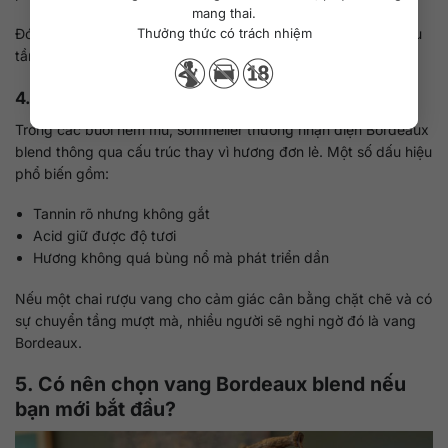
mang thai.
Đó là lý do nhiều chai vang Bordeaux blend cao cấp được sưu
Thưởng thức có trách nhiệm
tầm và theo dõi
qua nhiều thập kỷ
.
4.3. Trải nghiệm sommelier khi nếm blind tasting
Trong các buổi nếm mù, sommelier thường nhận diện Bordeaux
blend thông qua cấu trúc thay vì hương đơn lẻ. Một số dấu hiệu
phổ biến gồm:
Tannin rõ nhưng không gắt
Acid giữ được độ tươi
Hương không quá bùng nổ mà phát triển dần
Nếu một chai rượu vang cho cảm giác cân bằng chặt chẽ và có
sự chuyển tầng mượt mà, nhiều người sẽ nghi ngờ đó là vang
Bordeaux.
5. Có nên chọn vang Bordeaux blend nếu
bạn mới bắt đầu?