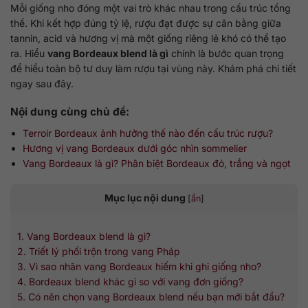
Mỗi giống nho đóng một vai trò khác nhau trong cấu trúc tổng
thể. Khi kết hợp đúng tỷ lệ, rượu đạt được sự cân bằng giữa
tannin, acid và hương vị mà một giống riêng lẻ khó có thể tạo
ra. Hiểu
vang Bordeaux blend là gì
chính là bước quan trọng
để hiểu toàn bộ tư duy làm rượu tại vùng này. Khám phá chi tiết
ngay sau đây.
Nội dung cùng chủ đề:
Terroir Bordeaux ảnh hưởng thế nào đến cấu trúc rượu?
Hương vị vang Bordeaux dưới góc nhìn sommelier
Vang Bordeaux là gì? Phân biệt Bordeaux đỏ, trắng và ngọt
Mục lục nội dung
[
ẩn
]
1. Vang Bordeaux blend là gì?
2. Triết lý phối trộn trong vang Pháp
3. Vì sao nhãn vang Bordeaux hiếm khi ghi giống nho?
4. Bordeaux blend khác gì so với vang đơn giống?
5. Có nên chọn vang Bordeaux blend nếu bạn mới bắt đầu?