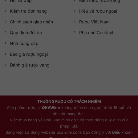
Hỏi và đáp
Kiến thức rượu vang
Kiểm tra đơn hàng
Hiểu về rượu ngoại
Chính sách giao nhận
Rượu Việt Nam
Quy định đổi trả
Pha chế Cocktail
Nhà cung cấp
Báo giá rượu ngoại
Đánh giá rượu vang
THƯỞNG RƯỢU CÓ TRÁCH NHIỆM
Sản phẩm rượu tại
QKAWine
không dành cho người dưới 18 tuổi và
phụ nữ mang thai.
Việc mua hàng yêu cầu xác minh độ tuổi theo đúng quy định của
pháp luật.
Bằng việc sử dụng website
qkawine.com
, bạn đồng ý với
Điều khoản