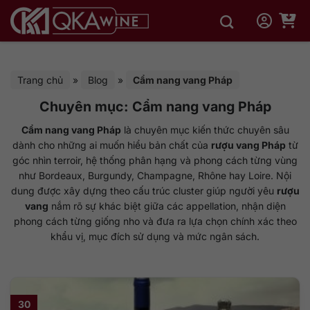
Bỏ
qua
nội
dung
Trang chủ
»
Blog
»
Cẩm nang vang Pháp
Chuyên mục:
Cẩm nang vang Pháp
Cẩm nang vang Pháp
là chuyên mục kiến thức chuyên sâu
dành cho những ai muốn hiểu bản chất của
rượu vang Pháp
từ
góc nhìn terroir, hệ thống phân hạng và phong cách từng vùng
như Bordeaux, Burgundy, Champagne, Rhône hay Loire. Nội
dung được xây dựng theo cấu trúc cluster giúp người yêu
rượu
vang
nắm rõ sự khác biệt giữa các appellation, nhận diện
phong cách từng giống nho và đưa ra lựa chọn chính xác theo
khẩu vị, mục đích sử dụng và mức ngân sách.
30