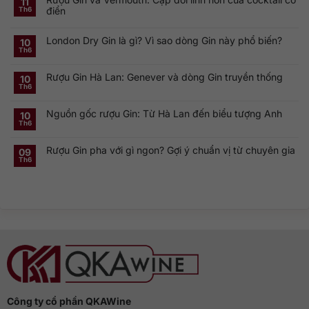
11
luận
điển
Th6
ở
Khám
Không
phá
có
Smirnoff
London Dry Gin là gì? Vì sao dòng Gin này phổ biến?
bình
10
Vodka:
luận
Th6
Thương
ở
Không
hiệu
Rượu
có
Vodka
Gin
bình
Nga
Rượu Gin Hà Lan: Genever và dòng Gin truyền thống
và
luận
10
nổi
ở
Vermouth:
Th6
tiếng
Không
London
Cặp
toàn
có
Dry
đôi
cầu
bình
Gin
linh
Nguồn gốc rượu Gin: Từ Hà Lan đến biểu tượng Anh
luận
10
là
hồn
ở
gì?
của
Th6
Không
Rượu
Vì
cocktail
có
Gin
sao
cổ
bình
Hà
dòng
điển
Rượu Gin pha với gì ngon? Gợi ý chuẩn vị từ chuyên gia
luận
09
Lan:
Gin
ở
Genever
này
Th6
Không
Nguồn
và
phổ
có
gốc
dòng
biến?
bình
rượu
Gin
luận
Gin:
truyền
ở
Từ
thống
Rượu
Hà
Gin
Lan
pha
đến
với
biểu
gì
tượng
ngon?
Anh
Gợi
ý
chuẩn
vị
từ
chuyên
gia
Công ty cổ phần QKAWine