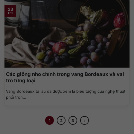
23
Th2
Các giống nho chính trong vang Bordeaux và vai
trò từng loại
Vang Bordeaux từ lâu đã được xem là biểu tượng của nghệ thuật
phối trộn...
1
2
3