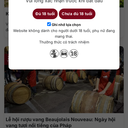
Vui lòng xác nhận trước khi bắt đầu
Khám phá vùng làm vang Loire Valley Pháp
Đủ 18 tuổi
Chưa đủ 18 tuổi
Vùng làm vang Loire Valley là một trong những vùng rượu vang
Ghi nhớ lựa chọn
đặc sắc nhất...
Website không dành cho người dưới 18 tuổi, phụ nữ đang
mang thai.
Thưởng thức có trách nhiệm
22
Th11
Lễ hội rượu vang Beaujolais Nouveau: Ngày hội
vang tươi nổi tiếng của Pháp