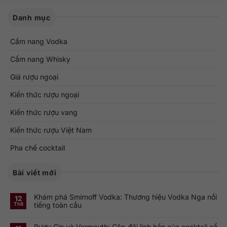
Danh mục
Cẩm nang Vodka
Cẩm nang Whisky
Giá rượu ngoại
Kiến thức rượu ngoại
Kiến thức rượu vang
Kiến thức rượu Việt Nam
Pha chế cocktail
Bài viết mới
Khám phá Smirnoff Vodka: Thương hiệu Vodka Nga nổi
12
tiếng toàn cầu
Th6
Không
có
Rượu Gin và Vermouth: Cặp đôi linh hồn của cocktail cổ
bình