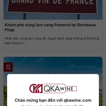
Khám phá vùng làm vang Pomerol tại Bordeaux
Pháp
Nhắc đến vùng làm vang đỏ, người sành vang không ai là không
biết Pomerol....
22
Th11
Chào mừng bạn đến với qkawine.com