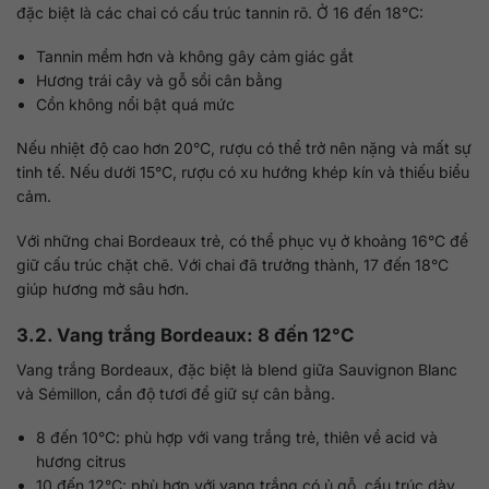
đặc biệt là các chai có cấu trúc tannin rõ. Ở 16 đến 18°C:
Tannin mềm hơn và không gây cảm giác gắt
Hương trái cây và gỗ sồi cân bằng
Cồn không nổi bật quá mức
Nếu nhiệt độ cao hơn 20°C, rượu có thể trở nên nặng và mất sự
tinh tế. Nếu dưới 15°C, rượu có xu hướng khép kín và thiếu biểu
cảm.
Với những chai Bordeaux trẻ, có thể phục vụ ở khoảng 16°C để
giữ cấu trúc chặt chẽ. Với chai đã trưởng thành, 17 đến 18°C
giúp hương mở sâu hơn.
3.2. Vang trắng Bordeaux: 8 đến 12°C
Vang trắng Bordeaux, đặc biệt là blend giữa Sauvignon Blanc
và Sémillon, cần độ tươi để giữ sự cân bằng.
8 đến 10°C: phù hợp với vang trắng trẻ, thiên về acid và
hương citrus
10 đến 12°C: phù hợp với vang trắng có ủ gỗ, cấu trúc dày