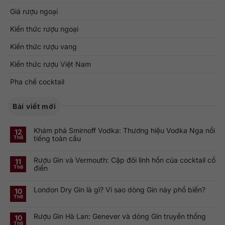
Giá rượu ngoại
Kiến thức rượu ngoại
Kiến thức rượu vang
Kiến thức rượu Việt Nam
Pha chế cocktail
Bài viết mới
Khám phá Smirnoff Vodka: Thương hiệu Vodka Nga nổi
12
tiếng toàn cầu
Th6
Không
có
Rượu Gin và Vermouth: Cặp đôi linh hồn của cocktail cổ
bình
11
luận
điển
Th6
ở
Khám
Không
phá
có
Smirnoff
London Dry Gin là gì? Vì sao dòng Gin này phổ biến?
bình
10
Vodka:
luận
Th6
Thương
ở
Không
hiệu
Rượu
có
Vodka
Gin
bình
Nga
Rượu Gin Hà Lan: Genever và dòng Gin truyền thống
và
luận
10
nổi
ở
Vermouth:
Th6
tiếng