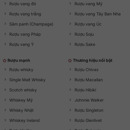
Rượu vang đỏ
Rượu vang Mỹ
Rượu vang trắng
Rượu vang Tây Ban Nha
Sâm panh (Champage)
Rượu vang Úc
Rượu vang Pháp
Rượu Soju
Rượu vang Ý
Rượu Sake
Rượu mạnh
Thương hiệu nổi bật
Rượu whisky
Rượu Chivas
Single Malt Whisky
Rượu Macallan
Scotch whisky
Rượu Hibiki
Whiskey Mỹ
Johnnie Walker
Whisky Nhật
Rượu Singleton
Whiskey Ireland
Rượu Glenlivet