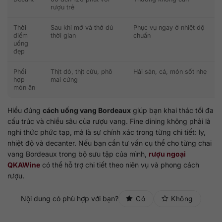
rượu trẻ
Thời
Sau khi mở và thở đủ
Phục vụ ngay ở nhiệt độ
điểm
thời gian
chuẩn
uống
đẹp
Phối
Thịt đỏ, thịt cừu, phô
Hải sản, cá, món sốt nhẹ
hợp
mai cứng
món ăn
Hiểu đúng
cách uống vang Bordeaux
giúp bạn khai thác tối đa
cấu trúc và chiều sâu của rượu vang. Fine dining không phải là
nghi thức phức tạp, mà là sự chính xác trong từng chi tiết: ly,
nhiệt độ và decanter. Nếu bạn cần tư vấn cụ thể cho từng chai
vang Bordeaux trong bộ sưu tập của mình,
rượu ngoại
QKAWine
có thể hỗ trợ chi tiết theo niên vụ và phong cách
rượu.
Nội dung có phù hợp với bạn?
Có
Không