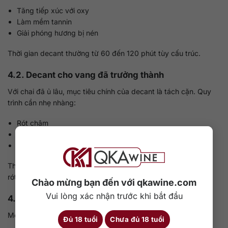
Tăng tiếp xúc với oxy
Làm mềm tannin
Giải phóng hương bị nén
Thời gian decant thường từ 60 đến 120 phút tùy cấu trúc.
4.2. Decant cho vang đã trưởng thành
Với chai đã ủ lâu, mục tiêu chính của decant là tách cặn. Quy
trình cần nhẹ nhàng:
Rót chậm
Dừng lại khi thấy cặn gần cổ chai
Không để rượu tiếp xúc oxy quá lâu
Thời gian trong decanter có thể chỉ 15 đến 30 phút, thậm chí
rót trực tiếp ra ly trong một số trường hợp.
Chào mừng bạn đến với qkawine.com
Vui lòng xác nhận trước khi bắt đầu
4.3. Những sai lầm thường gặp
Một số lỗi phổ biến khi sử dụng decanter:
Đủ 18 tuổi
Chưa đủ 18 tuổi