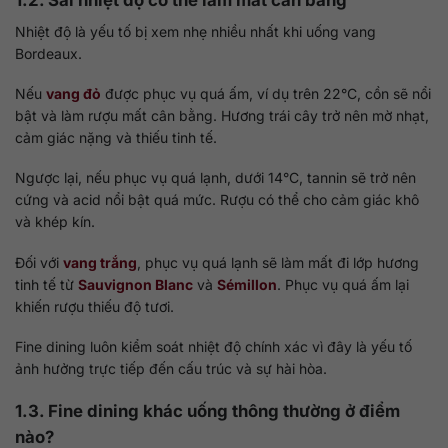
Nhiệt độ là yếu tố bị xem nhẹ nhiều nhất khi uống vang
Bordeaux.
Nếu
vang đỏ
được phục vụ quá ấm, ví dụ trên 22°C, cồn sẽ nổi
bật và làm rượu mất cân bằng. Hương trái cây trở nên mờ nhạt,
cảm giác nặng và thiếu tinh tế.
Ngược lại, nếu phục vụ quá lạnh, dưới 14°C, tannin sẽ trở nên
cứng và acid nổi bật quá mức. Rượu có thể cho cảm giác khô
và khép kín.
Đối với
vang trắng
, phục vụ quá lạnh sẽ làm mất đi lớp hương
tinh tế từ
Sauvignon Blanc
và
Sémillon
. Phục vụ quá ấm lại
khiến rượu thiếu độ tươi.
Fine dining luôn kiểm soát nhiệt độ chính xác vì đây là yếu tố
ảnh hưởng trực tiếp đến cấu trúc và sự hài hòa.
1.3. Fine dining khác uống thông thường ở điểm
nào?