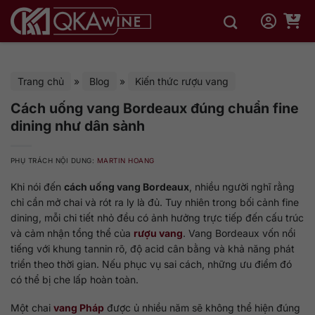
Bỏ
qua
nội
dung
Trang chủ
»
Blog
»
Kiến thức rượu vang
Cách uống vang Bordeaux đúng chuẩn fine
dining như dân sành
PHỤ TRÁCH NỘI DUNG:
MARTIN HOANG
Khi nói đến
cách uống vang Bordeaux
, nhiều người nghĩ rằng
chỉ cần mở chai và rót ra ly là đủ. Tuy nhiên trong bối cảnh fine
dining, mỗi chi tiết nhỏ đều có ảnh hưởng trực tiếp đến cấu trúc
và cảm nhận tổng thể của
rượu vang
. Vang Bordeaux vốn nổi
tiếng với khung tannin rõ, độ acid cân bằng và khả năng phát
triển theo thời gian. Nếu phục vụ sai cách, những ưu điểm đó
có thể bị che lấp hoàn toàn.
Một chai
vang Pháp
được ủ nhiều năm sẽ không thể hiện đúng