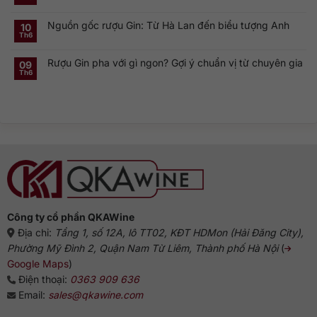
Không
London
Cặp
toàn
có
Dry
đôi
cầu
bình
Gin
linh
Nguồn gốc rượu Gin: Từ Hà Lan đến biểu tượng Anh
luận
10
là
hồn
ở
gì?
của
Th6
Không
Rượu
Vì
cocktail
có
Gin
sao
cổ
bình
Hà
dòng
điển
Rượu Gin pha với gì ngon? Gợi ý chuẩn vị từ chuyên gia
luận
09
Lan:
Gin
ở
Genever
này
Th6
Không
Nguồn
và
phổ
có
gốc
dòng
biến?
bình
rượu
Gin
luận
Gin:
truyền
ở
Từ
thống
Rượu
Hà
Gin
Lan
pha
đến
với
biểu
gì
tượng
ngon?
Anh
Gợi
ý
chuẩn
vị
từ
chuyên
gia
Công ty cổ phần QKAWine
Địa chỉ:
Tầng 1, số 12A, lô TT02, KĐT HDMon (Hải Đăng City),
Phường Mỹ Đình 2, Quận Nam Từ Liêm, Thành phố Hà Nội
(
Google Maps
)
Điện thoại:
0363 909 636
Email:
sales@qkawine.com