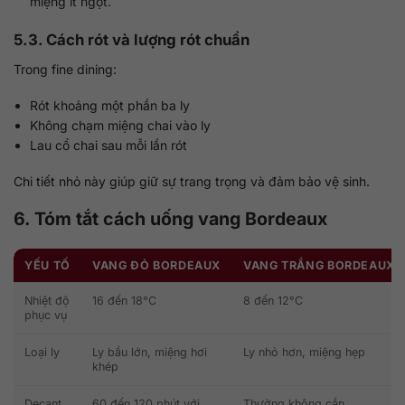
miệng ít ngọt.
5.3. Cách rót và lượng rót chuẩn
Trong fine dining:
Rót khoảng một phần ba ly
Không chạm miệng chai vào ly
Lau cổ chai sau mỗi lần rót
Chi tiết nhỏ này giúp giữ sự trang trọng và đảm bảo vệ sinh.
6. Tóm tắt cách uống vang Bordeaux
YẾU TỐ
VANG ĐỎ BORDEAUX
VANG TRẮNG BORDEAUX
Nhiệt độ
16 đến 18°C
8 đến 12°C
phục vụ
Loại ly
Ly bầu lớn, miệng hơi
Ly nhỏ hơn, miệng hẹp
khép
Decant
60 đến 120 phút với
Thường không cần