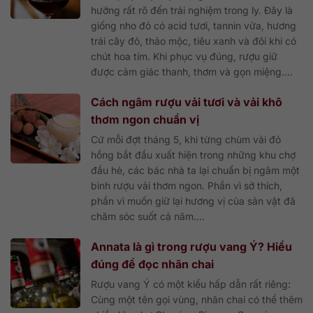
hưởng rất rõ đến trải nghiệm trong ly. Đây là
giống nho đỏ có acid tươi, tannin vừa, hương
trái cây đỏ, thảo mộc, tiêu xanh và đôi khi có
chút hoa tím. Khi phục vụ đúng, rượu giữ
được cảm giác thanh, thơm và gọn miệng....
Cách ngâm rượu vải tươi và vải khô
thơm ngon chuẩn vị
Cứ mỗi đợt tháng 5, khi từng chùm vải đỏ
hồng bắt đầu xuất hiện trong những khu chợ
đầu hè, các bác nhà ta lại chuẩn bị ngâm một
bình rượu vải thơm ngon. Phần vì sở thích,
phần vì muốn giữ lại hương vị của sản vật đã
chăm sóc suốt cả năm....
Annata là gì trong rượu vang Ý? Hiểu
đúng để đọc nhãn chai
Rượu vang Ý có một kiểu hấp dẫn rất riêng:
Cùng một tên gọi vùng, nhãn chai có thể thêm