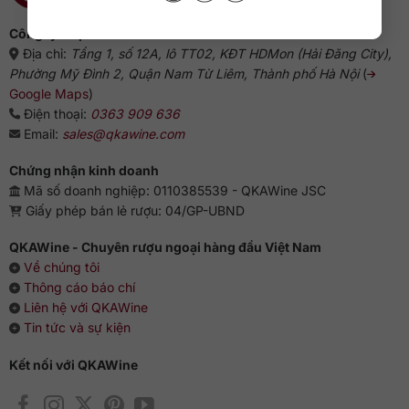
Công ty cổ phần QKAWine
Địa chỉ:
Tầng 1, số 12A, lô TT02, KĐT HDMon (Hải Đăng City),
Phường Mỹ Đình 2, Quận Nam Từ Liêm, Thành phố Hà Nội
(
Google Maps
)
Điện thoại:
0363 909 636
Email:
sales@qkawine.com
Chứng nhận kinh doanh
Mã số doanh nghiệp: 0110385539 - QKAWine JSC
Giấy phép bán lẻ rượu: 04/GP-UBND
QKAWine - Chuyên rượu ngoại hàng đầu Việt Nam
Về chúng tôi
Thông cáo báo chí
Liên hệ với QKAWine
Tin tức và sự kiện
Kết nối với QKAWine