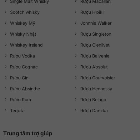
Single Malt Whisky
Rượu Macallan
Scotch whisky
Rượu Hibiki
Whiskey Mỹ
Johnnie Walker
Whisky Nhật
Rượu Singleton
Whiskey Ireland
Rượu Glenlivet
Rượu Vodka
Rượu Balvenie
Rượu Cognac
Rượu Absolut
Rượu Gin
Rượu Courvoisier
Rượu Absinthe
Rượu Hennessy
Rượu Rum
Rượu Beluga
Tequila
Rượu Danzka
Trung tâm trợ giúp