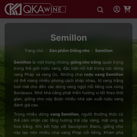
Bỏ
qua
nội
dung
Semillon
Trang chủ
/
Sản phẩm Giống nho
/
Semillon
Semillon
là một trong những
giống nho trắng
quan trọng
trong thế giới rượu vang, đặc biệt nổi bật trong các dòng
vang Pháp và vang Úc. Những chai
rượu vang Semillon
có thể mang nhiều phong cách khác nhau, từ vang trắng
tươi mát cho đến các dòng vang ngọt nổi tiếng của vùng
Bordeaux. Nhờ khả năng phát triển hương vị tốt theo thời
gian, giống nho này được nhiều nhà sản xuất rượu vang
đánh giá cao.
Trong nhiều dòng
vang Semillon
, người thưởng thức có
thể cảm nhận các tầng hương trái cây vàng, mật ong và
hoa trắng. Khi kết hợp với Sauvignon Blanc, giống nho
này tạo nên nhiều chai vang Pháp nổi tiếng. Khám phá