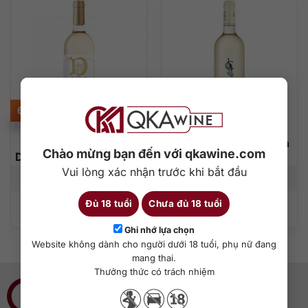
605.000
₫
480.000
₫
Château Dauzac D de
Le Bordeaux de Citran
Chào mừng bạn đến với qkawine.com
Dauzac Bordeaux Blanc
Blanc
Vui lòng xác nhận trước khi bắt đầu
750 ml
12%
750 ml
12%
Đủ 18 tuổi
Chưa đủ 18 tuổi
Thêm vào giỏ hàng
Thêm vào giỏ hàng
Ghi nhớ lựa chọn
Website không dành cho người dưới 18 tuổi, phụ nữ đang
mang thai.
Thưởng thức có trách nhiệm