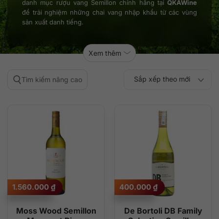
danh mục rượu vang Semillon chính hãng tại
QKAWine
để trải nghiệm những chai vang nhập khẩu từ các vùng
sản xuất danh tiếng.
Xem thêm
Sắp xếp theo mới
Tìm kiếm nâng cao
Sắp xếp theo
Sắp xếp theo mức
nhất
Sắp xếp theo giá:
Sắp xếp theo giá:
độ phổ biến
thấp đến cao
cao đến thấp
1.560.000
₫
400.000
₫
Moss Wood Semillon
De Bortoli DB Family