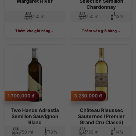
Margaret River
Selection Semillon
Chardonnay
750 ml
750 ml
12%
Thêm vào giỏ hàng
Thêm vào giỏ hàng
1.700.000
₫
3.250.000
₫
Two Hands Adrestia
Château Rieussec
Semillon Sauvignon
Sauternes (Premier
Blanc
Grand Cru Classé)
750 ml
13%
750 ml
14%