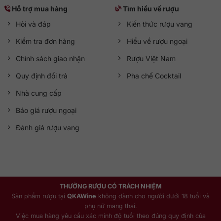
Hỗ trợ mua hàng
Tìm hiểu về rượu
Hỏi và đáp
Kiến thức rượu vang
Kiểm tra đơn hàng
Hiểu về rượu ngoại
Chính sách giao nhận
Rượu Việt Nam
Quy định đổi trả
Pha chế Cocktail
Nhà cung cấp
Báo giá rượu ngoại
Đánh giá rượu vang
THƯỞNG RƯỢU CÓ TRÁCH NHIỆM
Sản phẩm rượu tại
QKAWine
không dành cho người dưới 18 tuổi và
phụ nữ mang thai.
Việc mua hàng yêu cầu xác minh độ tuổi theo đúng quy định của