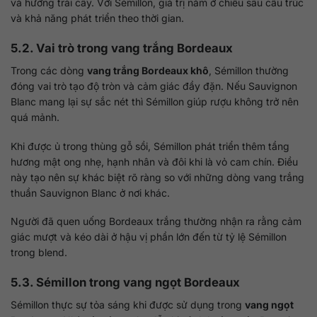
và hương trái cây. Với Sémillon, giá trị nằm ở chiều sâu cấu trúc
và khả năng phát triển theo thời gian.
5.2. Vai trò trong vang trắng Bordeaux
Trong các dòng
vang trắng Bordeaux khô
, Sémillon thường
đóng vai trò tạo độ tròn và cảm giác đầy đặn. Nếu Sauvignon
Blanc mang lại sự sắc nét thì Sémillon giúp rượu không trở nên
quá mảnh.
Khi được ủ trong thùng gỗ sồi, Sémillon phát triển thêm tầng
hương mật ong nhẹ, hạnh nhân và đôi khi là vỏ cam chín. Điều
này tạo nên sự khác biệt rõ ràng so với những dòng vang trắng
thuần Sauvignon Blanc ở nơi khác.
Người đã quen uống Bordeaux trắng thường nhận ra rằng cảm
giác mượt và kéo dài ở hậu vị phần lớn đến từ tỷ lệ Sémillon
trong blend.
5.3. Sémillon trong vang ngọt Bordeaux
Sémillon thực sự tỏa sáng khi được sử dụng trong
vang ngọt