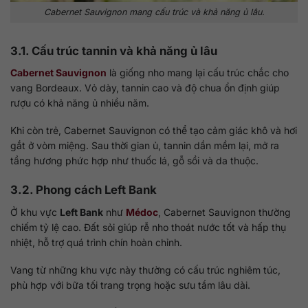
Cabernet Sauvignon mang cấu trúc và khả năng ủ lâu.
3.1. Cấu trúc tannin và khả năng ủ lâu
Cabernet Sauvignon
là giống nho mang lại cấu trúc chắc cho
vang Bordeaux. Vỏ dày, tannin cao và độ chua ổn định giúp
rượu có khả năng ủ nhiều năm.
Khi còn trẻ, Cabernet Sauvignon có thể tạo cảm giác khô và hơi
gắt ở vòm miệng. Sau thời gian ủ, tannin dần mềm lại, mở ra
tầng hương phức hợp như thuốc lá, gỗ sồi và da thuộc.
3.2. Phong cách Left Bank
Ở khu vực
Left Bank
như
Médoc
, Cabernet Sauvignon thường
chiếm tỷ lệ cao. Đất sỏi giúp rễ nho thoát nước tốt và hấp thụ
nhiệt, hỗ trợ quá trình chín hoàn chỉnh.
Vang từ những khu vực này thường có cấu trúc nghiêm túc,
phù hợp với bữa tối trang trọng hoặc sưu tầm lâu dài.