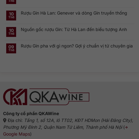
Th6
Thương
ở
Không
hiệu
Rượu
có
Vodka
Gin
bình
Nga
Rượu Gin Hà Lan: Genever và dòng Gin truyền thống
và
luận
10
nổi
ở
Vermouth:
Th6
tiếng
Không
London
Cặp
toàn
có
Dry
đôi
cầu
bình
Gin
linh
Nguồn gốc rượu Gin: Từ Hà Lan đến biểu tượng Anh
luận
10
là
hồn
ở
gì?
của
Th6
Không
Rượu
Vì
cocktail
có
Gin
sao
cổ
bình
Hà
dòng
điển
Rượu Gin pha với gì ngon? Gợi ý chuẩn vị từ chuyên gia
luận
09
Lan:
Gin
ở
Genever
này
Th6
Không
Nguồn
và
phổ
có
gốc
dòng
biến?
bình
rượu
Gin
luận
Gin:
truyền
ở
Từ
thống
Rượu
Hà
Gin
Lan
pha
đến
với
biểu
gì
tượng
ngon?
Anh
Gợi
ý
chuẩn
vị
từ
chuyên
gia
Công ty cổ phần QKAWine
Địa chỉ:
Tầng 1, số 12A, lô TT02, KĐT HDMon (Hải Đăng City),
Phường Mỹ Đình 2, Quận Nam Từ Liêm, Thành phố Hà Nội
(
Google Maps
)