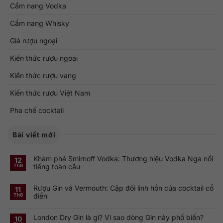
Cẩm nang Vodka
Cẩm nang Whisky
Giá rượu ngoại
Kiến thức rượu ngoại
Kiến thức rượu vang
Kiến thức rượu Việt Nam
Pha chế cocktail
Bài viết mới
Khám phá Smirnoff Vodka: Thương hiệu Vodka Nga nổi
12
tiếng toàn cầu
Th6
Không
có
Rượu Gin và Vermouth: Cặp đôi linh hồn của cocktail cổ
bình
11
luận
điển
Th6
ở
Khám
Không
phá
có
Smirnoff
London Dry Gin là gì? Vì sao dòng Gin này phổ biến?
bình
10
Vodka:
luận