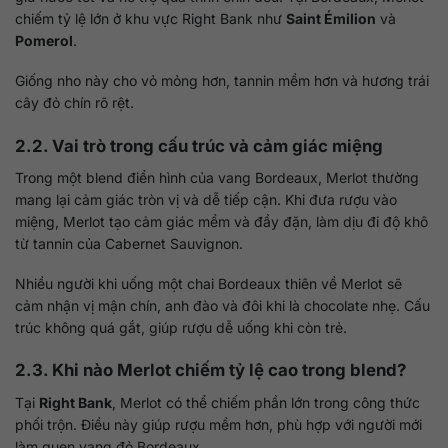
chiếm tỷ lệ lớn ở khu vực Right Bank như
Saint Émilion
và
Pomerol
.
Giống nho này cho vỏ mỏng hơn, tannin mềm hơn và hương trái
cây đỏ chín rõ rệt.
2.2. Vai trò trong cấu trúc và cảm giác miệng
Trong một blend điển hình của vang Bordeaux, Merlot thường
mang lại cảm giác tròn vị và dễ tiếp cận. Khi đưa rượu vào
miệng, Merlot tạo cảm giác mềm và đầy đặn, làm dịu đi độ khô
từ tannin của Cabernet Sauvignon.
Nhiều người khi uống một chai Bordeaux thiên về Merlot sẽ
cảm nhận vị mận chín, anh đào và đôi khi là chocolate nhẹ. Cấu
trúc không quá gắt, giúp rượu dễ uống khi còn trẻ.
2.3. Khi nào Merlot chiếm tỷ lệ cao trong blend?
Tại
Right Bank
, Merlot có thể chiếm phần lớn trong công thức
phối trộn. Điều này giúp rượu mềm hơn, phù hợp với người mới
làm quen vang đỏ Bordeaux.