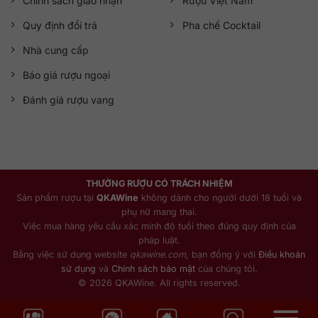
Chính sách giao nhận
Rượu Việt Nam
Quy định đổi trả
Pha chế Cocktail
Nhà cung cấp
Báo giá rượu ngoại
Đánh giá rượu vang
THƯỞNG RƯỢU CÓ TRÁCH NHIỆM
Sản phẩm rượu tại
QKAWine
không dành cho người dưới 18 tuổi và
phụ nữ mang thai.
Việc mua hàng yêu cầu xác minh độ tuổi theo đúng quy định của
pháp luật.
Bằng việc sử dụng website
qkawine.com
, bạn đồng ý với
Điều khoản
sử dụng
và
Chính sách bảo mật
của chúng tôi.
© 2026 QKAWine. All rights reserved.