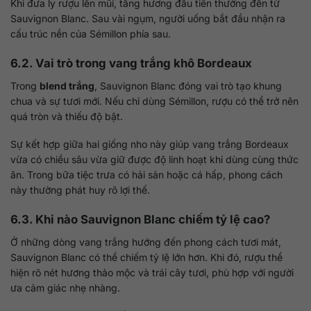
Khi đưa ly rượu lên mũi, tầng hương đầu tiên thường đến từ
Sauvignon Blanc. Sau vài ngụm, người uống bắt đầu nhận ra
cấu trúc nền của Sémillon phía sau.
6.2. Vai trò trong vang trắng khô Bordeaux
Trong
blend trắng
, Sauvignon Blanc đóng vai trò tạo khung
chua và sự tươi mới. Nếu chỉ dùng Sémillon, rượu có thể trở nên
quá tròn và thiếu độ bật.
Sự kết hợp giữa hai giống nho này giúp vang trắng Bordeaux
vừa có chiều sâu vừa giữ được độ linh hoạt khi dùng cùng thức
ăn. Trong bữa tiệc trưa có hải sản hoặc cá hấp, phong cách
này thường phát huy rõ lợi thế.
6.3. Khi nào Sauvignon Blanc chiếm tỷ lệ cao?
Ở những dòng vang trắng hướng đến phong cách tươi mát,
Sauvignon Blanc có thể chiếm tỷ lệ lớn hơn. Khi đó, rượu thể
hiện rõ nét hương thảo mộc và trái cây tươi, phù hợp với người
ưa cảm giác nhẹ nhàng.