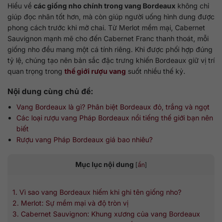
Hiểu về
các giống nho chính trong vang Bordeaux
không chỉ
giúp đọc nhãn tốt hơn, mà còn giúp người uống hình dung được
phong cách trước khi mở chai. Từ Merlot mềm mại, Cabernet
Sauvignon mạnh mẽ cho đến Cabernet Franc thanh thoát, mỗi
giống nho đều mang một cá tính riêng. Khi được phối hợp đúng
tỷ lệ, chúng tạo nên bản sắc đặc trưng khiến Bordeaux giữ vị trí
quan trọng trong
thế giới rượu vang
suốt nhiều thế kỷ.
Nội dung cùng chủ đề:
Vang Bordeaux là gì? Phân biệt Bordeaux đỏ, trắng và ngọt
Các loại rượu vang Pháp Bordeaux nổi tiếng thế giới bạn nên
biết
Rượu vang Pháp Bordeaux giá bao nhiêu?
Mục lục nội dung
[
ẩn
]
1. Vì sao vang Bordeaux hiếm khi ghi tên giống nho?
2. Merlot: Sự mềm mại và độ tròn vị
3. Cabernet Sauvignon: Khung xương của vang Bordeaux