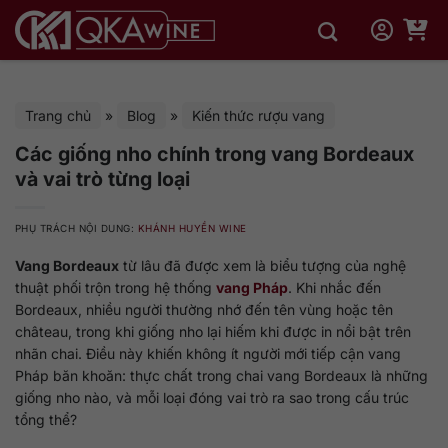
Bỏ
qua
nội
dung
Trang chủ
»
Blog
»
Kiến thức rượu vang
Các giống nho chính trong vang Bordeaux
và vai trò từng loại
PHỤ TRÁCH NỘI DUNG:
KHÁNH HUYỀN WINE
Vang Bordeaux
từ lâu đã được xem là biểu tượng của nghệ
thuật phối trộn trong hệ thống
vang Pháp
. Khi nhắc đến
Bordeaux, nhiều người thường nhớ đến tên vùng hoặc tên
château, trong khi giống nho lại hiếm khi được in nổi bật trên
nhãn chai. Điều này khiến không ít người mới tiếp cận vang
Pháp băn khoăn: thực chất trong chai vang Bordeaux là những
giống nho nào, và mỗi loại đóng vai trò ra sao trong cấu trúc
tổng thể?