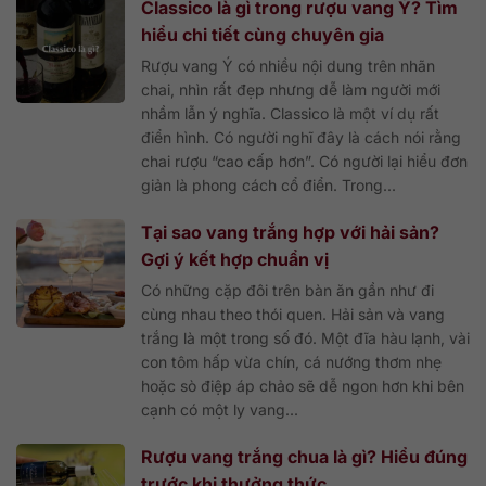
Classico là gì trong rượu vang Ý? Tìm
hiểu chi tiết cùng chuyên gia
Rượu vang Ý có nhiều nội dung trên nhãn
chai, nhìn rất đẹp nhưng dễ làm người mới
nhầm lẫn ý nghĩa. Classico là một ví dụ rất
điển hình. Có người nghĩ đây là cách nói rằng
chai rượu “cao cấp hơn”. Có người lại hiểu đơn
giản là phong cách cổ điển. Trong...
Tại sao vang trắng hợp với hải sản?
Gợi ý kết hợp chuẩn vị
Có những cặp đôi trên bàn ăn gần như đi
cùng nhau theo thói quen. Hải sản và vang
trắng là một trong số đó. Một đĩa hàu lạnh, vài
con tôm hấp vừa chín, cá nướng thơm nhẹ
hoặc sò điệp áp chảo sẽ dễ ngon hơn khi bên
cạnh có một ly vang...
Rượu vang trắng chua là gì? Hiểu đúng
trước khi thưởng thức