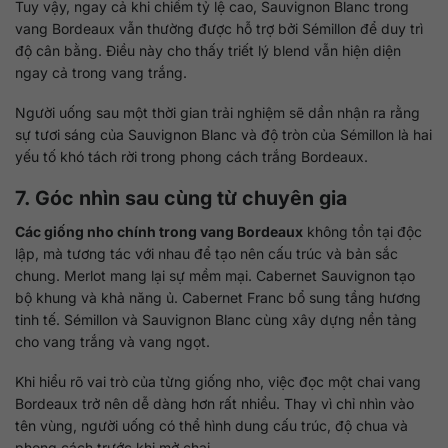
Tuy vậy, ngay cả khi chiếm tỷ lệ cao, Sauvignon Blanc trong
vang Bordeaux vẫn thường được hỗ trợ bởi Sémillon để duy trì
độ cân bằng. Điều này cho thấy triết lý blend vẫn hiện diện
ngay cả trong vang trắng.
Người uống sau một thời gian trải nghiệm sẽ dần nhận ra rằng
sự tươi sáng của Sauvignon Blanc và độ tròn của Sémillon là hai
yếu tố khó tách rời trong phong cách trắng Bordeaux.
7. Góc nhìn sau cùng từ chuyên gia
Các giống nho chính trong vang Bordeaux
không tồn tại độc
lập, mà tương tác với nhau để tạo nên cấu trúc và bản sắc
chung. Merlot mang lại sự mềm mại. Cabernet Sauvignon tạo
bộ khung và khả năng ủ. Cabernet Franc bổ sung tầng hương
tinh tế. Sémillon và Sauvignon Blanc cùng xây dựng nền tảng
cho vang trắng và vang ngọt.
Khi hiểu rõ vai trò của từng giống nho, việc đọc một chai vang
Bordeaux trở nên dễ dàng hơn rất nhiều. Thay vì chỉ nhìn vào
tên vùng, người uống có thể hình dung cấu trúc, độ chua và
phong cách trước khi mở chai.