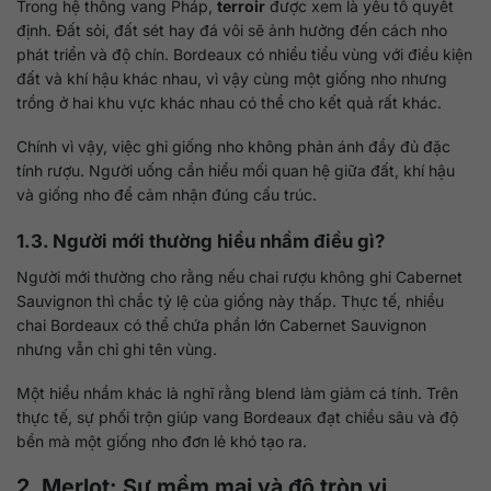
Trong hệ thống vang Pháp,
terroir
được xem là yếu tố quyết
định. Đất sỏi, đất sét hay đá vôi sẽ ảnh hưởng đến cách nho
phát triển và độ chín. Bordeaux có nhiều tiểu vùng với điều kiện
đất và khí hậu khác nhau, vì vậy cùng một giống nho nhưng
trồng ở hai khu vực khác nhau có thể cho kết quả rất khác.
Chính vì vậy, việc ghi giống nho không phản ánh đầy đủ đặc
tính rượu. Người uống cần hiểu mối quan hệ giữa đất, khí hậu
và giống nho để cảm nhận đúng cấu trúc.
1.3. Người mới thường hiểu nhầm điều gì?
Người mới thường cho rằng nếu chai rượu không ghi Cabernet
Sauvignon thì chắc tỷ lệ của giống này thấp. Thực tế, nhiều
chai Bordeaux có thể chứa phần lớn Cabernet Sauvignon
nhưng vẫn chỉ ghi tên vùng.
Một hiểu nhầm khác là nghĩ rằng blend làm giảm cá tính. Trên
thực tế, sự phối trộn giúp vang Bordeaux đạt chiều sâu và độ
bền mà một giống nho đơn lẻ khó tạo ra.
2. Merlot: Sự mềm mại và độ tròn vị