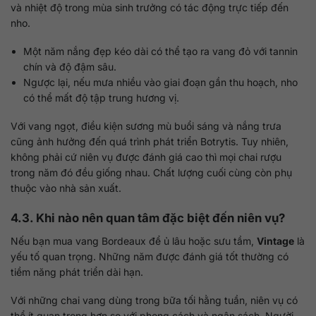
và nhiệt độ trong mùa sinh trưởng có tác động trực tiếp đến
nho.
Một năm nắng đẹp kéo dài có thể tạo ra vang đỏ với tannin
chín và độ đậm sâu.
Ngược lại, nếu mưa nhiều vào giai đoạn gần thu hoạch, nho
có thể mất độ tập trung hương vị.
Với vang ngọt, điều kiện sương mù buổi sáng và nắng trưa
cũng ảnh hưởng đến quá trình phát triển Botrytis. Tuy nhiên,
không phải cứ niên vụ được đánh giá cao thì mọi chai rượu
trong năm đó đều giống nhau. Chất lượng cuối cùng còn phụ
thuộc vào nhà sản xuất.
4.3. Khi nào nên quan tâm đặc biệt đến niên vụ?
Nếu bạn mua vang Bordeaux để ủ lâu hoặc sưu tầm,
Vintage
là
yếu tố quan trọng. Những năm được đánh giá tốt thường có
tiềm năng phát triển dài hạn.
Với những chai vang dùng trong bữa tối hằng tuần, niên vụ có
thể ít quan trọng hơn so với phong cách và ngân sách. Người