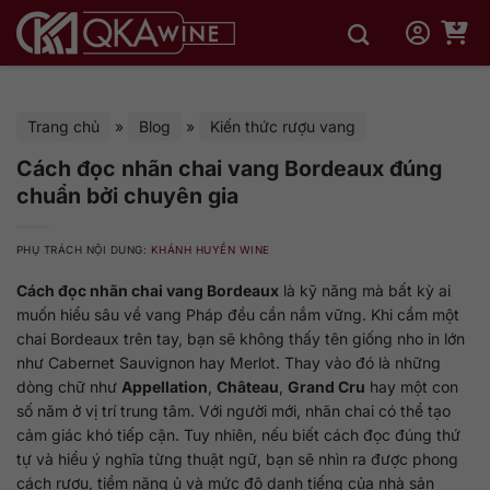
Bỏ
qua
nội
dung
Trang chủ
»
Blog
»
Kiến thức rượu vang
Cách đọc nhãn chai vang Bordeaux đúng
chuẩn bởi chuyên gia
PHỤ TRÁCH NỘI DUNG:
KHÁNH HUYỀN WINE
Cách đọc nhãn chai vang Bordeaux
là kỹ năng mà bất kỳ ai
muốn hiểu sâu về vang Pháp đều cần nắm vững. Khi cầm một
chai Bordeaux trên tay, bạn sẽ không thấy tên giống nho in lớn
như Cabernet Sauvignon hay Merlot. Thay vào đó là những
dòng chữ như
Appellation
,
Château
,
Grand Cru
hay một con
số năm ở vị trí trung tâm. Với người mới, nhãn chai có thể tạo
cảm giác khó tiếp cận. Tuy nhiên, nếu biết cách đọc đúng thứ
tự và hiểu ý nghĩa từng thuật ngữ, bạn sẽ nhìn ra được phong
cách rượu, tiềm năng ủ và mức độ danh tiếng của nhà sản