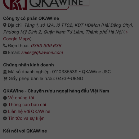
chuẩn
vị
từ
chuyên
gia
Công ty cổ phần QKAWine
Địa chỉ:
Tầng 1, số 12A, lô TT02, KĐT HDMon (Hải Đăng City),
Phường Mỹ Đình 2, Quận Nam Từ Liêm, Thành phố Hà Nội
(
Google Maps
)
Điện thoại:
0363 909 636
Email:
sales@qkawine.com
Chứng nhận kinh doanh
Mã số doanh nghiệp: 0110385539 - QKAWine JSC
Giấy phép bán lẻ rượu: 04/GP-UBND
QKAWine - Chuyên rượu ngoại hàng đầu Việt Nam
Về chúng tôi
Thông cáo báo chí
Liên hệ với QKAWine
Tin tức và sự kiện
Kết nối với QKAWine