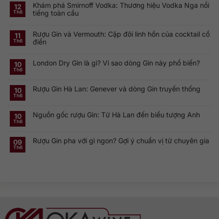
Khám phá Smirnoff Vodka: Thương hiệu Vodka Nga nổi
12
tiếng toàn cầu
Th6
Không
có
Rượu Gin và Vermouth: Cặp đôi linh hồn của cocktail cổ
bình
11
luận
điển
Th6
ở
Khám
Không
phá
có
Smirnoff
London Dry Gin là gì? Vì sao dòng Gin này phổ biến?
bình
10
Vodka:
luận
Th6
Thương
ở
Không
hiệu
Rượu
có
Vodka
Gin
bình
Nga
Rượu Gin Hà Lan: Genever và dòng Gin truyền thống
và
luận
10
nổi
ở
Vermouth:
Th6
tiếng
Không
London
Cặp
toàn
có
Dry
đôi
cầu
bình
Gin
linh
Nguồn gốc rượu Gin: Từ Hà Lan đến biểu tượng Anh
luận
10
là
hồn
ở
gì?
của
Th6
Không
Rượu
Vì
cocktail
có
Gin
sao
cổ
bình
Hà
dòng
điển
Rượu Gin pha với gì ngon? Gợi ý chuẩn vị từ chuyên gia
luận
09
Lan:
Gin
ở
Genever
này
Th6
Không
Nguồn
và
phổ
có
gốc
dòng
biến?
bình
rượu
Gin
luận
Gin:
truyền
ở
Từ
thống
Rượu
Hà
Gin
Lan
pha
đến
với
biểu
gì
tượng
ngon?
Anh
Gợi
ý