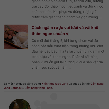
giống nho đỏ có acid tươi, tannin vừa, hương
trái cây đỏ, thảo mộc, tiêu xanh và đôi khi có
chút hoa tím. Khi phục vụ đúng, rượu giữ
được cảm giác thanh, thơm và gọn miệng....
Cách ngâm rượu vải tươi và vải khô
thơm ngon chuẩn vị
Cứ mỗi đợt tháng 5, khi từng chùm vải đỏ
hồng bắt đầu xuất hiện trong những khu chợ
đầu hè, các bác nhà ta lại chuẩn bị ngâm một
bình rượu vải thơm ngon. Phần vì sở thích,
phần vì muốn giữ lại hương vị của sản vật đã
chăm sóc suốt cả năm....
Bài viết này được đăng trong
Kiến thức rượu vang
và được gắn thẻ
Cẩm nang
vang Bordeaux
,
Cẩm nang vang Pháp
.