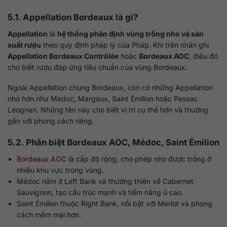
5.1. Appellation Bordeaux là gì?
Appellation
là
hệ thống phân định vùng trồng nho và sản
xuất rượu
theo quy định pháp lý của Pháp. Khi trên nhãn ghi
Appellation Bordeaux Contrôlée
hoặc
Bordeaux AOC
, điều đó
cho biết rượu đáp ứng tiêu chuẩn của vùng Bordeaux.
Ngoài Appellation chung Bordeaux, còn có những Appellation
nhỏ hơn như Médoc, Margaux, Saint Émilion hoặc Pessac
Léognan. Những tên này cho biết vị trí cụ thể hơn và thường
gắn với phong cách riêng.
5.2. Phân biệt Bordeaux AOC, Médoc, Saint Émilion
Bordeaux AOC
là cấp độ rộng, cho phép nho được trồng ở
nhiều khu vực trong vùng.
Médoc nằm ở Left Bank và thường thiên về Cabernet
Sauvignon, tạo cấu trúc mạnh và tiềm năng ủ cao.
Saint Émilion thuộc Right Bank, nổi bật với Merlot và phong
cách mềm mại hơn.