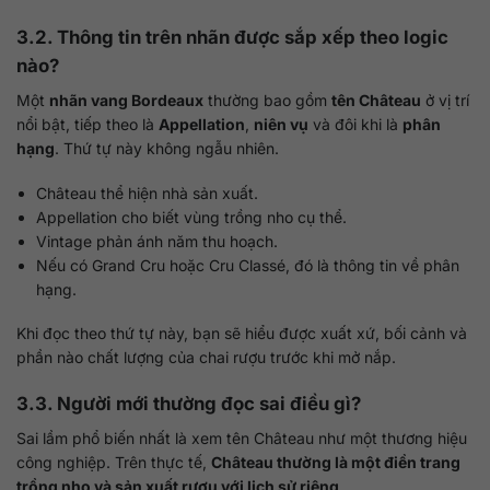
3.2. Thông tin trên nhãn được sắp xếp theo logic
nào?
Một
nhãn vang Bordeaux
thường bao gồm
tên Château
ở vị trí
nổi bật, tiếp theo là
Appellation
,
niên vụ
và đôi khi là
phân
hạng
. Thứ tự này không ngẫu nhiên.
Château thể hiện nhà sản xuất.
Appellation cho biết vùng trồng nho cụ thể.
Vintage phản ánh năm thu hoạch.
Nếu có Grand Cru hoặc Cru Classé, đó là thông tin về phân
hạng.
Khi đọc theo thứ tự này, bạn sẽ hiểu được xuất xứ, bối cảnh và
phần nào chất lượng của chai rượu trước khi mở nắp.
3.3. Người mới thường đọc sai điều gì?
Sai lầm phổ biến nhất là xem tên Château như một thương hiệu
công nghiệp. Trên thực tế,
Château thường là một điền trang
trồng nho và sản xuất rượu với lịch sử riêng
.