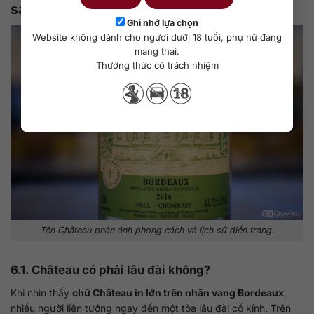
sau nhãn
Ghi nhớ lựa chọn
Website không dành cho người dưới 18 tuổi, phụ nữ đang
mang thai.
Thưởng thức có trách nhiệm
Tên Château phản ánh phong cách và lịch sử điền trang.
6.1. Château có phải lâu đài không?
Khi nhìn thấy
chữ Château in lớn trên nhãn vang Bordeaux
,
nhiều người liên tưởng ngay đến một tòa lâu đài cổ kính. Trên