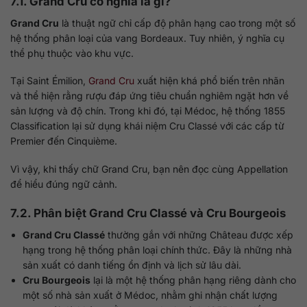
7.1. Grand Cru có nghĩa là gì?
Grand Cru
là thuật ngữ chỉ cấp độ phân hạng cao trong một số
hệ thống phân loại của vang Bordeaux. Tuy nhiên, ý nghĩa cụ
thể phụ thuộc vào khu vực.
Tại Saint Émilion,
Grand Cru
xuất hiện khá phổ biến trên nhãn
và thể hiện rằng rượu đáp ứng tiêu chuẩn nghiêm ngặt hơn về
sản lượng và độ chín. Trong khi đó, tại Médoc, hệ thống 1855
Classification lại sử dụng khái niệm Cru Classé với các cấp từ
Premier đến Cinquième.
Vì vậy, khi thấy chữ Grand Cru, bạn nên đọc cùng Appellation
để hiểu đúng ngữ cảnh.
7.2. Phân biệt Grand Cru Classé và Cru Bourgeois
Grand Cru Classé
thường gắn với những Château được xếp
hạng trong hệ thống phân loại chính thức. Đây là những nhà
sản xuất có danh tiếng ổn định và lịch sử lâu dài.
Cru Bourgeois
lại là một hệ thống phân hạng riêng dành cho
một số nhà sản xuất ở Médoc, nhằm ghi nhận chất lượng