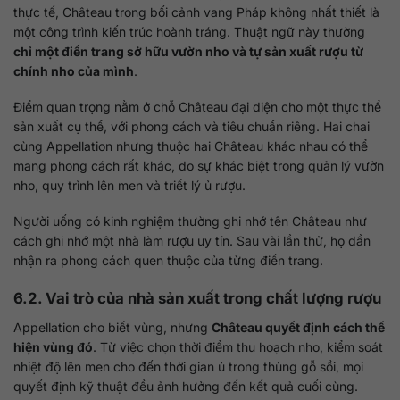
thực tế, Château trong bối cảnh vang Pháp không nhất thiết là
một công trình kiến trúc hoành tráng. Thuật ngữ này thường
chỉ một điền trang sở hữu vườn nho và tự sản xuất rượu từ
chính nho của mình
.
Điểm quan trọng nằm ở chỗ Château đại diện cho một thực thể
sản xuất cụ thể, với phong cách và tiêu chuẩn riêng. Hai chai
cùng Appellation nhưng thuộc hai Château khác nhau có thể
mang phong cách rất khác, do sự khác biệt trong quản lý vườn
nho, quy trình lên men và triết lý ủ rượu.
Người uống có kinh nghiệm thường ghi nhớ tên Château như
cách ghi nhớ một nhà làm rượu uy tín. Sau vài lần thử, họ dần
nhận ra phong cách quen thuộc của từng điền trang.
6.2. Vai trò của nhà sản xuất trong chất lượng rượu
Appellation cho biết vùng, nhưng
Château quyết định cách thể
hiện vùng đó
. Từ việc chọn thời điểm thu hoạch nho, kiểm soát
nhiệt độ lên men cho đến thời gian ủ trong thùng gỗ sồi, mọi
quyết định kỹ thuật đều ảnh hưởng đến kết quả cuối cùng.