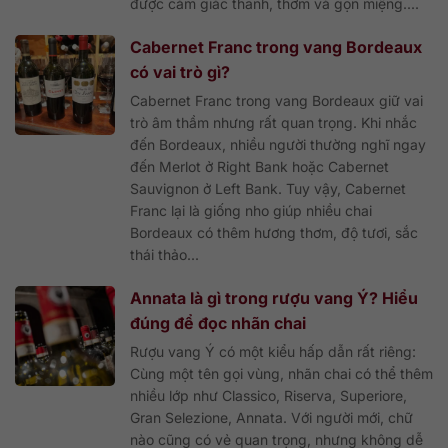
được cảm giác thanh, thơm và gọn miệng....
Cabernet Franc trong vang Bordeaux
có vai trò gì?
Cabernet Franc trong vang Bordeaux giữ vai
trò âm thầm nhưng rất quan trọng. Khi nhắc
đến Bordeaux, nhiều người thường nghĩ ngay
đến Merlot ở Right Bank hoặc Cabernet
Sauvignon ở Left Bank. Tuy vậy, Cabernet
Franc lại là giống nho giúp nhiều chai
Bordeaux có thêm hương thơm, độ tươi, sắc
thái thảo...
Annata là gì trong rượu vang Ý? Hiểu
đúng để đọc nhãn chai
Rượu vang Ý có một kiểu hấp dẫn rất riêng:
Cùng một tên gọi vùng, nhãn chai có thể thêm
nhiều lớp như Classico, Riserva, Superiore,
Gran Selezione, Annata. Với người mới, chữ
nào cũng có vẻ quan trọng, nhưng không dễ