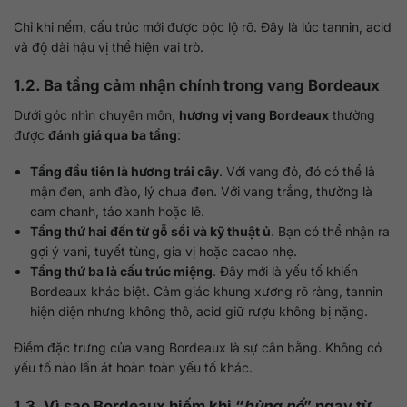
Chỉ khi nếm, cấu trúc mới được bộc lộ rõ. Đây là lúc tannin, acid
và độ dài hậu vị thể hiện vai trò.
1.2. Ba tầng cảm nhận chính trong vang Bordeaux
Dưới góc nhìn chuyên môn,
hương vị vang Bordeaux
thường
được
đánh giá qua ba tầng
:
Tầng đầu tiên là hương trái cây
. Với vang đỏ, đó có thể là
mận đen, anh đào, lý chua đen. Với vang trắng, thường là
cam chanh, táo xanh hoặc lê.
Tầng thứ hai đến từ gỗ sồi và kỹ thuật ủ
. Bạn có thể nhận ra
gợi ý vani, tuyết tùng, gia vị hoặc cacao nhẹ.
Tầng thứ ba là cấu trúc miệng
. Đây mới là yếu tố khiến
Bordeaux khác biệt. Cảm giác khung xương rõ ràng, tannin
hiện diện nhưng không thô, acid giữ rượu không bị nặng.
Điểm đặc trưng của vang Bordeaux là sự cân bằng. Không có
yếu tố nào lấn át hoàn toàn yếu tố khác.
1.3. Vì sao Bordeaux hiếm khi “
bùng nổ
” ngay từ