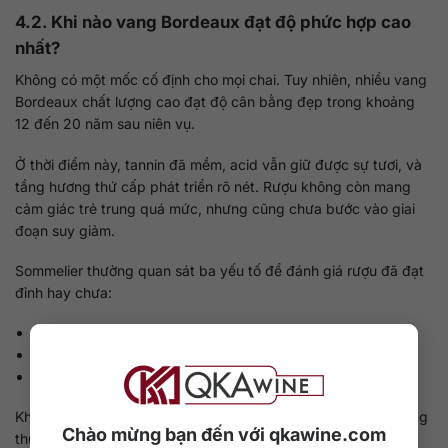
4.2. Khi nào vang Bordeaux đạt độ phức hợp cao
nhất?
Không có một mốc cố định cho mọi chai. Tuy nhiên, nhiều vang
Bordeaux chất lượng cao đạt độ cân bằng đẹp trong khoảng
12 đến 20 năm sau niên vụ.
Ở thời điểm này, tannin đã mềm, acid vẫn giữ được sự tươi, và
tầng hương thứ cấp phát triển rõ nét. Rượu không còn mang
cảm giác trẻ trung quá mức, nhưng cũng chưa bước vào giai
đoạn suy giảm.
Sommelier thường quan sát ba yếu tố để đánh giá rượu đã đạt
đỉnh hay chưa:
Cấu trúc đã liền mạch chưa
Hậu vị có kéo dài tự nhiên không
Hương có đa tầng và ổn định hay không
Khi cả ba yếu tố cùng xuất hiện, đó thường là giai đoạn thưởng
Chào mừng bạn đến với qkawine.com
thức lý tưởng.