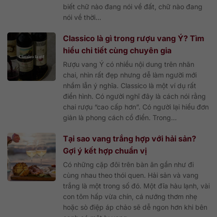
biết chữ nào đang nói về đất, chữ nào đang
nói về thời...
Classico là gì trong rượu vang Ý? Tìm
hiểu chi tiết cùng chuyên gia
Rượu vang Ý có nhiều nội dung trên nhãn
chai, nhìn rất đẹp nhưng dễ làm người mới
nhầm lẫn ý nghĩa. Classico là một ví dụ rất
điển hình. Có người nghĩ đây là cách nói rằng
chai rượu “cao cấp hơn”. Có người lại hiểu đơn
giản là phong cách cổ điển. Trong...
Tại sao vang trắng hợp với hải sản?
Gợi ý kết hợp chuẩn vị
Có những cặp đôi trên bàn ăn gần như đi
cùng nhau theo thói quen. Hải sản và vang
trắng là một trong số đó. Một đĩa hàu lạnh, vài
con tôm hấp vừa chín, cá nướng thơm nhẹ
hoặc sò điệp áp chảo sẽ dễ ngon hơn khi bên