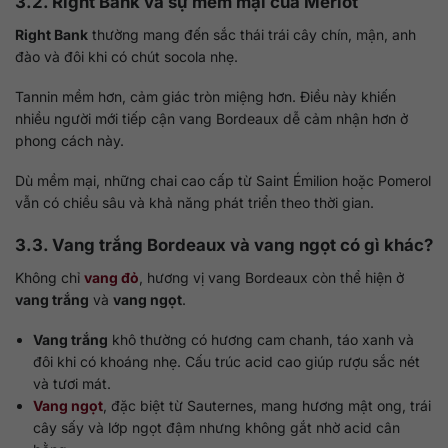
3.2. Right Bank và sự mềm mại của Merlot
Right Bank
thường mang đến sắc thái trái cây chín, mận, anh
đào và đôi khi có chút socola nhẹ.
Tannin mềm hơn, cảm giác tròn miệng hơn. Điều này khiến
nhiều người mới tiếp cận vang Bordeaux dễ cảm nhận hơn ở
phong cách này.
Dù mềm mại, những chai cao cấp từ Saint Émilion hoặc Pomerol
vẫn có chiều sâu và khả năng phát triển theo thời gian.
3.3. Vang trắng Bordeaux và vang ngọt có gì khác?
Không chỉ
vang đỏ
, hương vị vang Bordeaux còn thể hiện ở
vang trắng
và
vang ngọt
.
Vang trắng
khô thường có hương cam chanh, táo xanh và
đôi khi có khoáng nhẹ. Cấu trúc acid cao giúp rượu sắc nét
và tươi mát.
Vang ngọt
, đặc biệt từ Sauternes, mang hương mật ong, trái
cây sấy và lớp ngọt đậm nhưng không gắt nhờ acid cân