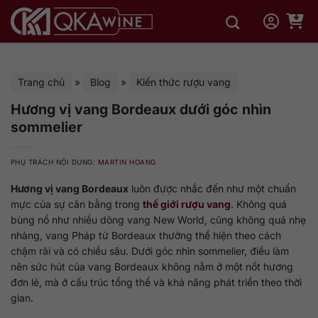
Bỏ
qua
nội
dung
Trang chủ
»
Blog
»
Kiến thức rượu vang
Hương vị vang Bordeaux dưới góc nhìn
sommelier
PHỤ TRÁCH NỘI DUNG:
MARTIN HOANG
Hương vị vang Bordeaux
luôn được nhắc đến như một chuẩn
mực của sự cân bằng trong
thế giới rượu vang
. Không quá
bùng nổ như nhiều dòng vang New World, cũng không quá nhẹ
nhàng, vang Pháp từ Bordeaux thường thể hiện theo cách
chậm rãi và có chiều sâu. Dưới góc nhìn sommelier, điều làm
nên sức hút của vang Bordeaux không nằm ở một nốt hương
đơn lẻ, mà ở cấu trúc tổng thể và khả năng phát triển theo thời
gian.