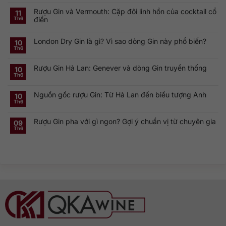
có
Rượu Gin và Vermouth: Cặp đôi linh hồn của cocktail cổ
bình
11
luận
điển
Th6
ở
Khám
Không
phá
có
Smirnoff
London Dry Gin là gì? Vì sao dòng Gin này phổ biến?
bình
10
Vodka:
luận
Th6
Thương
ở
Không
hiệu
Rượu
có
Vodka
Gin
bình
Nga
Rượu Gin Hà Lan: Genever và dòng Gin truyền thống
và
luận
10
nổi
ở
Vermouth:
Th6
tiếng
Không
London
Cặp
toàn
có
Dry
đôi
cầu
bình
Gin
linh
Nguồn gốc rượu Gin: Từ Hà Lan đến biểu tượng Anh
luận
10
là
hồn
ở
gì?
của
Th6
Không
Rượu
Vì
cocktail
có
Gin
sao
cổ
bình
Hà
dòng
điển
Rượu Gin pha với gì ngon? Gợi ý chuẩn vị từ chuyên gia
luận
09
Lan:
Gin
ở
Genever
này
Th6
Không
Nguồn
và
phổ
có
gốc
dòng
biến?
bình
rượu
Gin
luận
Gin:
truyền
ở
Từ
thống
Rượu
Hà
Gin
Lan
pha
đến
với
biểu
gì
tượng
ngon?
Anh
Gợi
ý
chuẩn
vị
từ
chuyên
gia