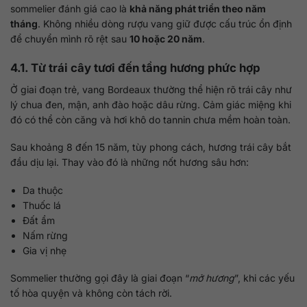
sommelier đánh giá cao là
khả năng phát triển theo năm
tháng
. Không nhiều dòng rượu vang giữ được cấu trúc ổn định
để chuyển mình rõ rệt sau
10 hoặc 20 năm
.
4.1. Từ trái cây tươi đến tầng hương phức hợp
Ở giai đoạn trẻ, vang Bordeaux thường thể hiện rõ trái cây như
lý chua đen, mận, anh đào hoặc dâu rừng. Cảm giác miệng khi
đó có thể còn căng và hơi khô do tannin chưa mềm hoàn toàn.
Sau khoảng 8 đến 15 năm, tùy phong cách, hương trái cây bắt
đầu dịu lại. Thay vào đó là những nốt hương sâu hơn:
Da thuộc
Thuốc lá
Đất ẩm
Nấm rừng
Gia vị nhẹ
Sommelier thường gọi đây là giai đoạn “
mở hương
”, khi các yếu
tố hòa quyện và không còn tách rời.