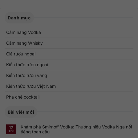
Danh mục
Cẩm nang Vodka
Cẩm nang Whisky
Giá rượu ngoại
Kiến thức rượu ngoại
Kiến thức rượu vang
Kiến thức rượu Việt Nam
Pha chế cocktail
Bài viết mới
Khám phá Smirnoff Vodka: Thương hiệu Vodka Nga nổi
12
tiếng toàn cầu
Th6
Không