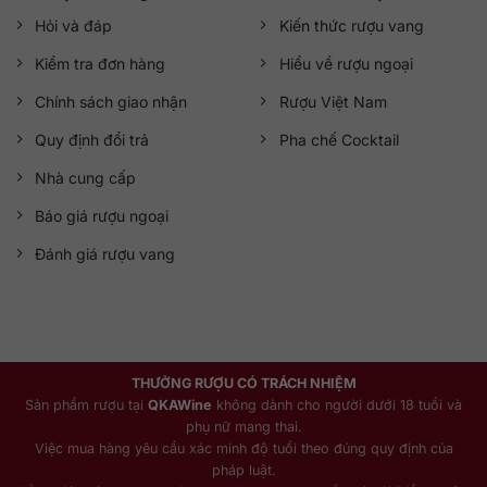
Hỏi và đáp
Kiến thức rượu vang
Kiểm tra đơn hàng
Hiểu về rượu ngoại
Chính sách giao nhận
Rượu Việt Nam
Quy định đổi trả
Pha chế Cocktail
Nhà cung cấp
Báo giá rượu ngoại
Đánh giá rượu vang
THƯỞNG RƯỢU CÓ TRÁCH NHIỆM
Sản phẩm rượu tại
QKAWine
không dành cho người dưới 18 tuổi và
phụ nữ mang thai.
Việc mua hàng yêu cầu xác minh độ tuổi theo đúng quy định của
pháp luật.