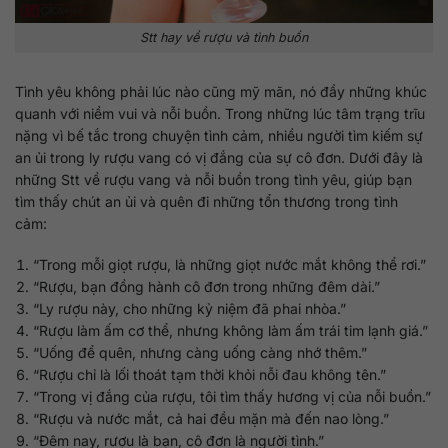
Stt hay về rượu và tình buồn
Tình yêu không phải lúc nào cũng mỹ mãn, nó đầy những khúc
quanh với niềm vui và nỗi buồn. Trong những lúc tâm trạng trĩu
nặng vì bế tắc trong chuyện tình cảm, nhiều người tìm kiếm sự
an ủi trong ly rượu vang có vị đắng của sự cô đơn. Dưới đây là
những Stt về rượu vang và nỗi buồn trong tình yêu, giúp bạn
tìm thấy chút an ủi và quên đi những tổn thương trong tình
cảm:
“Trong mỗi giọt rượu, là những giọt nước mắt không thể rơi.”
“Rượu, bạn đồng hành cô đơn trong những đêm dài.”
“Ly rượu này, cho những kỷ niệm đã phai nhòa.”
“Rượu làm ấm cơ thể, nhưng không làm ấm trái tim lạnh giá.”
“Uống để quên, nhưng càng uống càng nhớ thêm.”
“Rượu chỉ là lối thoát tạm thời khỏi nỗi đau không tên.”
“Trong vị đắng của rượu, tôi tìm thấy hương vị của nỗi buồn.”
“Rượu và nước mắt, cả hai đều mặn mà đến nao lòng.”
“Đêm nay, rượu là bạn, cô đơn là người tình.”