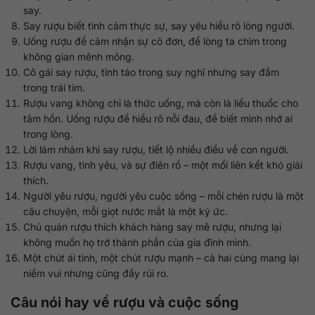
say.
Say rượu biết tình cảm thực sự, say yêu hiểu rõ lòng người.
Uống rượu để cảm nhận sự cô đơn, để lòng ta chìm trong
không gian mênh mông.
Cô gái say rượu, tỉnh táo trong suy nghĩ nhưng say đắm
trong trái tim.
Rượu vang không chỉ là thức uống, mà còn là liều thuốc cho
tâm hồn. Uống rượu để hiểu rõ nỗi đau, để biết mình nhớ ai
trong lòng.
Lời lảm nhảm khi say rượu, tiết lộ nhiều điều về con người.
Rượu vang, tình yêu, và sự điên rồ – một mối liên kết khó giải
thích.
Người yêu rượu, người yêu cuộc sống – mỗi chén rượu là một
câu chuyện, mỗi giọt nước mắt là một ký ức.
Chủ quán rượu thích khách hàng say mê rượu, nhưng lại
không muốn họ trở thành phần của gia đình mình.
Một chút ái tình, một chút rượu mạnh – cả hai cùng mang lại
niềm vui nhưng cũng đầy rủi ro.
Câu nói hay về rượu và cuộc sống