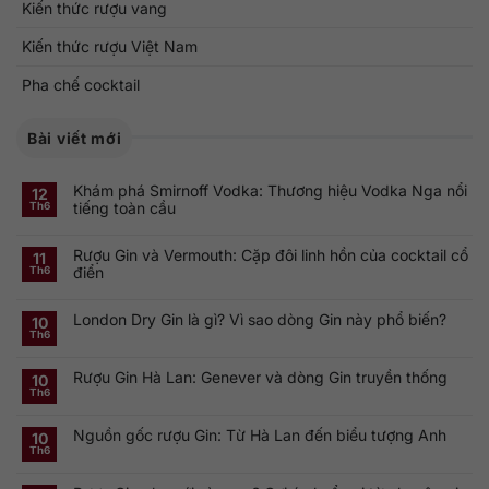
Kiến thức rượu vang
Kiến thức rượu Việt Nam
Pha chế cocktail
Bài viết mới
Khám phá Smirnoff Vodka: Thương hiệu Vodka Nga nổi
12
tiếng toàn cầu
Th6
Không
có
Rượu Gin và Vermouth: Cặp đôi linh hồn của cocktail cổ
bình
11
luận
điển
Th6
ở
Khám
Không
phá
có
Smirnoff
London Dry Gin là gì? Vì sao dòng Gin này phổ biến?
bình
10
Vodka:
luận
Th6
Thương
ở
Không
hiệu
Rượu
có
Vodka
Gin
bình
Nga
Rượu Gin Hà Lan: Genever và dòng Gin truyền thống
và
luận
10
nổi
ở
Vermouth:
Th6
tiếng
Không
London
Cặp
toàn
có
Dry
đôi
cầu
bình
Gin
linh
Nguồn gốc rượu Gin: Từ Hà Lan đến biểu tượng Anh
luận
10
là
hồn
ở
gì?
của
Th6
Không
Rượu
Vì
cocktail
có
Gin
sao
cổ
bình
Hà
dòng
điển