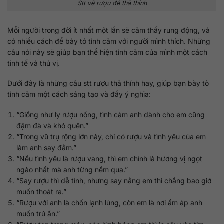
Stt về rượu để thả thính
Mỗi người trong đời ít nhất một lần sẽ cảm thấy rung động, và
có nhiều cách để bày tỏ tình cảm với người mình thích. Những
câu nói này sẽ giúp bạn thể hiện tình cảm của mình một cách
tinh tế và thú vị.
Dưới đây là những câu stt rượu thả thính hay, giúp bạn bày tỏ
tình cảm một cách sáng tạo và đầy ý nghĩa:
“Giống như ly rượu nồng, tình cảm anh dành cho em cũng
đậm đà và khó quên.”
“Trong vũ trụ rộng lớn này, chỉ có rượu và tình yêu của em
làm anh say đắm.”
“Nếu tình yêu là rượu vang, thì em chính là hương vị ngọt
ngào nhất mà anh từng nếm qua.”
“Say rượu thì dễ tỉnh, nhưng say nắng em thì chẳng bao giờ
muốn thoát ra.”
“Rượu với anh là chốn lạnh lùng, còn em là nơi ấm áp anh
muốn trú ẩn.”