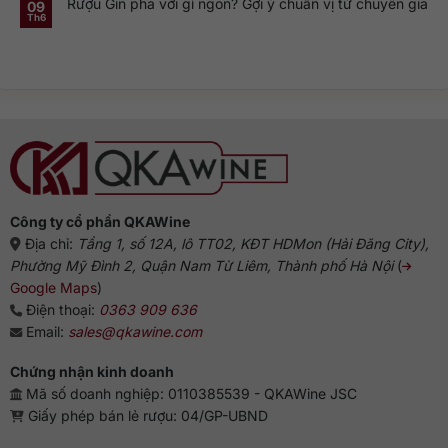
Rượu Gin pha với gì ngon? Gợi ý chuẩn vị từ chuyên gia
luận
09
Lan:
Gin
ở
Genever
này
Th6
Không
Nguồn
và
phổ
có
gốc
dòng
biến?
bình
rượu
Gin
luận
Gin:
truyền
ở
Từ
thống
Rượu
Hà
Gin
Lan
pha
đến
với
biểu
gì
tượng
ngon?
Anh
Gợi
ý
chuẩn
vị
từ
chuyên
gia
Công ty cổ phần QKAWine
Địa chỉ:
Tầng 1, số 12A, lô TT02, KĐT HDMon (Hải Đăng City),
Phường Mỹ Đình 2, Quận Nam Từ Liêm, Thành phố Hà Nội
(
Google Maps
)
Điện thoại:
0363 909 636
Email:
sales@qkawine.com
Chứng nhận kinh doanh
Mã số doanh nghiệp: 0110385539 - QKAWine JSC
Giấy phép bán lẻ rượu: 04/GP-UBND