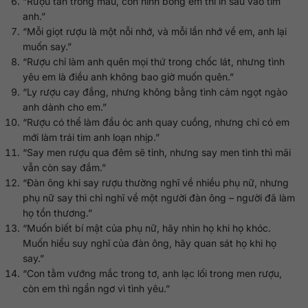
“Rượu tan trong máu, còn hình bóng em thì in sâu vào tim
anh.”
“Mỗi giọt rượu là một nỗi nhớ, và mỗi lần nhớ về em, anh lại
muốn say.”
“Rượu chỉ làm anh quên mọi thứ trong chốc lát, nhưng tình
yêu em là điều anh không bao giờ muốn quên.”
“Ly rượu cay đắng, nhưng không bằng tình cảm ngọt ngào
anh dành cho em.”
“Rượu có thể làm đầu óc anh quay cuồng, nhưng chỉ có em
mới làm trái tim anh loạn nhịp.”
“Say men rượu qua đêm sẽ tỉnh, nhưng say men tình thì mãi
vẫn còn say đắm.”
“Đàn ông khi say rượu thường nghĩ về nhiều phụ nữ, nhưng
phụ nữ say thì chỉ nghĩ về một người đàn ông – người đã làm
họ tổn thương.”
“Muốn biết bí mật của phụ nữ, hãy nhìn họ khi họ khóc.
Muốn hiểu suy nghĩ của đàn ông, hãy quan sát họ khi họ
say.”
“Con tằm vướng mắc trong tơ, anh lạc lối trong men rượu,
còn em thì ngẩn ngơ vì tình yêu.”