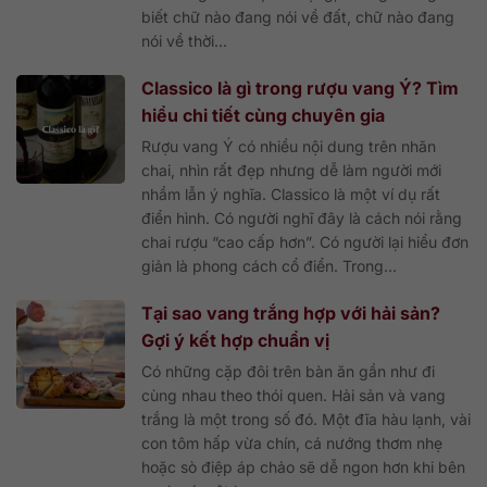
biết chữ nào đang nói về đất, chữ nào đang
nói về thời...
Classico là gì trong rượu vang Ý? Tìm
hiểu chi tiết cùng chuyên gia
Rượu vang Ý có nhiều nội dung trên nhãn
chai, nhìn rất đẹp nhưng dễ làm người mới
nhầm lẫn ý nghĩa. Classico là một ví dụ rất
điển hình. Có người nghĩ đây là cách nói rằng
chai rượu “cao cấp hơn”. Có người lại hiểu đơn
giản là phong cách cổ điển. Trong...
Tại sao vang trắng hợp với hải sản?
Gợi ý kết hợp chuẩn vị
Có những cặp đôi trên bàn ăn gần như đi
cùng nhau theo thói quen. Hải sản và vang
trắng là một trong số đó. Một đĩa hàu lạnh, vài
con tôm hấp vừa chín, cá nướng thơm nhẹ
hoặc sò điệp áp chảo sẽ dễ ngon hơn khi bên