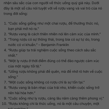
nhận sâu sắc của con người về thức uống quý giá này. Dưới
đây là một số câu nói tuyệt vời về rượu vang và vai trò của nó
trong đời sống:
“Cuộc sống giống như một chai rượu, để thưởng thức nó,
bạn phải mở nó ra.”
“Rượu vang là cách thiên nhiên nói lên cảm xúc của mình.”
“Trong rượu có sự thông thái, trong bia có sự tự do, trong
nước có vi khuẩn.” – Benjamin Franklin
“Rượu giúp ta trải nghiệm cuộc sống theo cách sâu sắc
nhất.”
“Một ly rượu ở thời điểm đúng có thể đảo ngược cảm xúc
của một ngày tồi tệ.”
“Uống rượu không phải để quên, mà để nhớ rõ hơn về cuộc
sống.”
“Một cuộc sống không có rượu chỉ là sự tồn tại.”
“Rượu vang là bản nhạc của trái nho, khiến cuộc sống trở
nên hài hòa hơn.”
“Cuộc sống như ly rượu, càng lâu năm càng thêm phong vị.”
“Rượu không chỉ là thức uống, nó là một câu chuyện, một
trải nghiệm.”