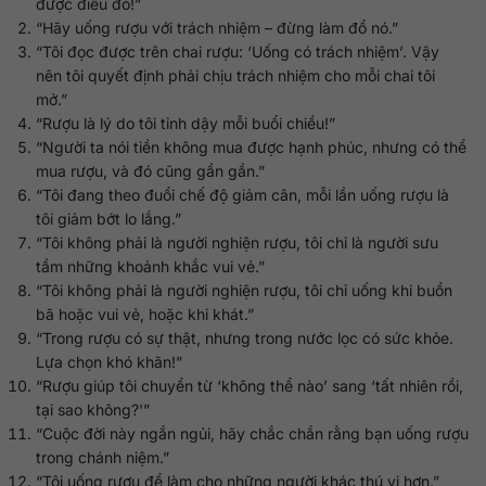
được điều đó!”
“Hãy uống rượu với trách nhiệm – đừng làm đổ nó.”
“Tôi đọc được trên chai rượu: ‘Uống có trách nhiệm’. Vậy
nên tôi quyết định phải chịu trách nhiệm cho mỗi chai tôi
mở.”
“Rượu là lý do tôi tỉnh dậy mỗi buổi chiều!”
“Người ta nói tiền không mua được hạnh phúc, nhưng có thể
mua rượu, và đó cũng gần gần.”
“Tôi đang theo đuổi chế độ giảm cân, mỗi lần uống rượu là
tôi giảm bớt lo lắng.”
“Tôi không phải là người nghiện rượu, tôi chỉ là người sưu
tầm những khoảnh khắc vui vẻ.”
“Tôi không phải là người nghiện rượu, tôi chỉ uống khi buồn
bã hoặc vui vẻ, hoặc khi khát.”
“Trong rượu có sự thật, nhưng trong nước lọc có sức khỏe.
Lựa chọn khó khăn!”
“Rượu giúp tôi chuyển từ ‘không thể nào’ sang ‘tất nhiên rồi,
tại sao không?'”
“Cuộc đời này ngắn ngủi, hãy chắc chắn rằng bạn uống rượu
trong chánh niệm.”
“Tôi uống rượu để làm cho những người khác thú vị hơn.”