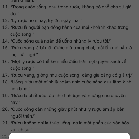
“Trong cuộc sống, như trong rượu, không có chỗ cho sự giả
dối.”
“Ly rượu hôm nay, ký ức ngày mai.”
“Rượu là người bạn đồng hành của mọi khoảnh khắc trong
cuộc sống.”
“Cuộc sống quá ngắn để uống những ly rượu tồi.”
“Rượu vang là bí mật được giữ trong chai, mỗi lần mở nắp là
một bất ngờ.”
“Một ly rượu có thể kể nhiều điều hơn một quyển sách về
cuộc sống.”
“Rượu vang, giống như cuộc sống, càng già càng có giá trị.”
“Uống rượu một mình là ngắm nhìn cuộc sống qua lăng kính
tĩnh lặng.”
“Rượu là chất xúc tác cho tình bạn và những câu chuyện
hay.”
“Cuộc sống cần những giây phút như ly rượu ấm áp bên
người thân.”
“Rượu không chỉ là thức uống, nó là một phần của văn hóa
và lịch sử.”
“Ly rượu tối nay, người bạn của suy tư và hồi tưởng.”