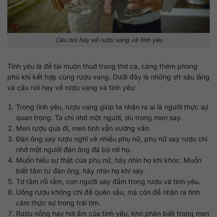
Câu nói hay về rượu vang và tình yêu
Tình yêu là đề tài muôn thuở trong thơ ca, càng thêm phong
phú khi kết hợp cùng rượu vang. Dưới đây là những stt sâu lắng
và câu nói hay về rượu vang và tình yêu:
Trong tình yêu, rượu vang giúp ta nhận ra ai là người thực sự
quan trọng. Ta chỉ nhớ một người, dù trong men say.
Men rượu qua đi, men tình vẫn vương vấn.
Đàn ông say rượu nghĩ về nhiều phụ nữ, phụ nữ say rượu chỉ
nhớ một người đàn ông đã bỏ rơi họ.
Muốn hiểu sự thật của phụ nữ, hãy nhìn họ khi khóc. Muốn
biết tâm tư đàn ông, hãy nhìn họ khi say.
Tơ tằm rối rắm, con người say đắm trong rượu và tình yêu.
Uống rượu không chỉ để quên sầu, mà còn để nhận ra tình
cảm thực sự trong trái tim.
Rượu nồng hay hơi ấm của tình yêu, khó phân biệt trong men