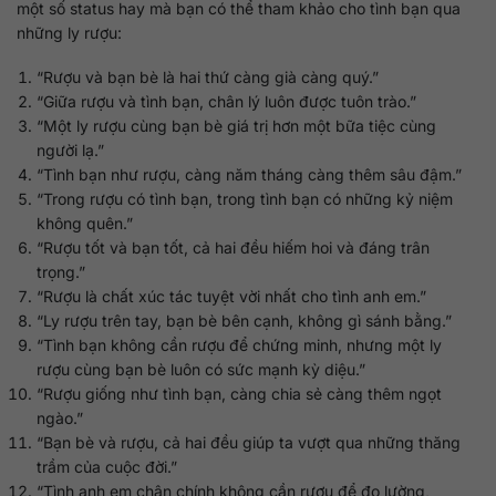
một số status hay mà bạn có thể tham khảo cho tình bạn qua
những ly rượu:
“Rượu và bạn bè là hai thứ càng già càng quý.”
“Giữa rượu và tình bạn, chân lý luôn được tuôn trào.”
“Một ly rượu cùng bạn bè giá trị hơn một bữa tiệc cùng
người lạ.”
“Tình bạn như rượu, càng năm tháng càng thêm sâu đậm.”
“Trong rượu có tình bạn, trong tình bạn có những kỷ niệm
không quên.”
“Rượu tốt và bạn tốt, cả hai đều hiếm hoi và đáng trân
trọng.”
“Rượu là chất xúc tác tuyệt vời nhất cho tình anh em.”
“Ly rượu trên tay, bạn bè bên cạnh, không gì sánh bằng.”
“Tình bạn không cần rượu để chứng minh, nhưng một ly
rượu cùng bạn bè luôn có sức mạnh kỳ diệu.”
“Rượu giống như tình bạn, càng chia sẻ càng thêm ngọt
ngào.”
“Bạn bè và rượu, cả hai đều giúp ta vượt qua những thăng
trầm của cuộc đời.”
“Tình anh em chân chính không cần rượu để đo lường,