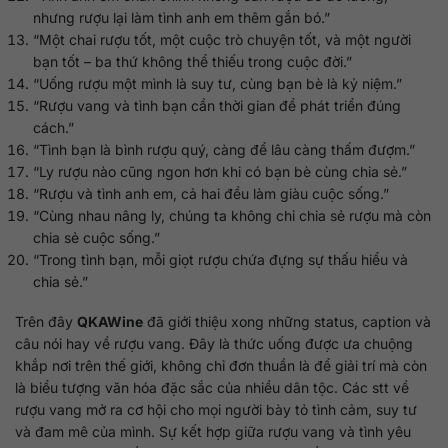
nhưng rượu lại làm tình anh em thêm gắn bó.”
“Một chai rượu tốt, một cuộc trò chuyện tốt, và một người
bạn tốt – ba thứ không thể thiếu trong cuộc đời.”
“Uống rượu một mình là suy tư, cùng bạn bè là kỷ niệm.”
“Rượu vang và tình bạn cần thời gian để phát triển đúng
cách.”
“Tình bạn là bình rượu quý, càng để lâu càng thấm đượm.”
“Ly rượu nào cũng ngon hơn khi có bạn bè cùng chia sẻ.”
“Rượu và tình anh em, cả hai đều làm giàu cuộc sống.”
“Cùng nhau nâng ly, chúng ta không chỉ chia sẻ rượu mà còn
chia sẻ cuộc sống.”
“Trong tình bạn, mỗi giọt rượu chứa đựng sự thấu hiểu và
chia sẻ.”
Trên đây
QKAWine
đã giới thiệu xong những status, caption và
câu nói hay về rượu vang. Đây là thức uống được ưa chuộng
khắp nơi trên thế giới, không chỉ đơn thuần là để giải trí mà còn
là biểu tượng văn hóa đặc sắc của nhiều dân tộc. Các stt về
rượu vang mở ra cơ hội cho mọi người bày tỏ tình cảm, suy tư
và đam mê của mình. Sự kết hợp giữa rượu vang và tình yêu