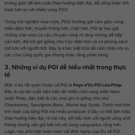
không gian để làm rượu theo hướng hiện đại, dễ uống hoặc linh
hoạt hơn so với nhiều vùng PDO.
Trong trải nghiệm mua rượu, PDO thường gợi cảm giác vùng
miền đậm hơn, truyền thống hơn, chặt hơn. PGI lại hay gợi
những chai rượu có câu chuyện vùng rõ ràng nhưng dễ tiếp
cận hơn, đôi khi ghi giống nho trực diện hơn và có phong cách
mở hơn với người mới. Đây là khác biệt khá dễ cảm nhận khi so
các chai cùng quốc gia nhưng khác tầng phân hạng.
3. Những ví dụ PGI dễ hiểu nhất trong thực
tế
Một ví dụ rất quen thuộc về PGI là
Pays d’Oc PGI của Pháp
.
Đây là cái tên xuất hiện trên rất nhiều chai vang miền Nam
nước Pháp, đặc biệt là các chai ghi rõ giống nho như
Chardonnay, Sauvignon Blanc, Merlot hay Syrah. Chính nhờ tính
linh hoạt của tầng PGI mà nhiều producer ở đây có thể làm rượu
theo hướng hiện đại, rõ trái cây, dễ hiểu hơn với người uống phổ
thông nhưng vẫn giữ kết nối với vùng Languedoc rộng hơn.
Logic này phù hợp hoàn toàn với định nghĩa của EU về PGI.