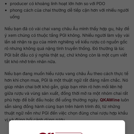
producer có khoảng linh hoạt lớn hơn so với PDO
phong cách của chai thường dễ tiếp cận hơn với nhiều người
uống
Nếu bạn đã có vài chai vang châu Âu mình thấy hợp gu, hãy để
ý xem chúng có thuộc tầng PGI không. Nhiều người làm vậy vài
lần sẽ nhận ra gu của mình nghiêng về kiểu rượu có nguồn gốc
rõ nhưng không quá nặng tính truyền thống. Đó thường là lúc
PGI bắt đầu có ý nghĩa thật sự, chứ không còn là một cụm viết
tắt khó nhớ trên nhãn nữa.
Nếu bạn đang muốn hiểu rượu vang châu Âu theo cách thực tế
hơn khi chọn mua, PGI là một thuật ngữ rất đáng nắm chắc. Nó
giúp nhãn chai bớt khó gần, giúp bạn nhìn rõ hơn mối liên hệ
giữa rượu và vùng sản xuất, đồng thời mở ra một nhóm chai rất
phù hợp để bắt đầu hoặc để uống thường ngày.
QKAWine
luôn
sẵn sàng đồng hành cùng bạn trên hành trình đó, từ những
thuật ngữ nền như PGI đến việc chọn đúng chai rượu hợp khẩu
vị và đúng bối cảnh dùng rượu.
Nội dung có phù hợp với bạn?
Có
Không