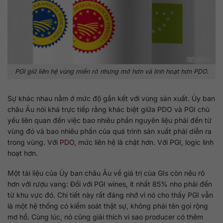
PGI giữ liên hệ vùng miền rõ nhưng mở hơn và linh hoạt hơn PDO.
Sự khác nhau nằm ở mức độ gắn kết với vùng sản xuất. Ủy ban
châu Âu nói khá trực tiếp rằng khác biệt giữa PDO và PGI chủ
yếu liên quan đến việc bao nhiêu phần nguyên liệu phải đến từ
vùng đó và bao nhiêu phần của quá trình sản xuất phải diễn ra
trong vùng. Với
PDO
, mức liên hệ là chặt hơn. Với PGI, logic linh
hoạt hơn.
Một tài liệu của Ủy ban châu Âu về giá trị của GIs còn nêu rõ
hơn với rượu vang: Đối với PGI wines, ít nhất 85% nho phải đến
từ khu vực đó. Chi tiết này rất đáng nhớ vì nó cho thấy PGI vẫn
là một hệ thống có kiểm soát thật sự, không phải tên gọi rộng
mơ hồ. Cùng lúc, nó cũng giải thích vì sao producer có thêm