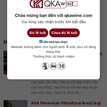
Chào mừng bạn đến với qkawine.com
Vui lòng xác nhận trước khi bắt đầu
Đủ 18 tuổi
Chưa đủ 18 tuổi
Nội dung cùng chủ đề
Ghi nhớ lựa chọn
Website không dành cho người dưới 18 tuổi, phụ nữ đang
mang thai.
PDO (Protected Designation of Origin)
Thưởng thức có trách nhiệm
là gì trong rượu vang châu Âu?
Rượu vang ở châu Âu có một kiểu thuật ngữ
khiến người mới dễ thấy vừa quen vừa khó
nắm bắt: Nhìn tên vùng trên nhãn chai thì có
cảm giác đã hiểu, nhưng khi gặp thêm các
chữ như PDO, mọi thứ lại trở nên học thuật
hơn một chút. Thực ra, PDO là...
AVA (American Viticultural Area) là gì