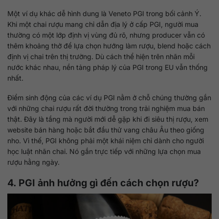
Một ví dụ khác dễ hình dung là Veneto PGI trong bối cảnh Ý.
Khi một chai rượu mang chỉ dẫn địa lý ở cấp PGI, người mua
thường có một lớp định vị vùng đủ rõ, nhưng producer vẫn có
thêm khoảng thở để lựa chọn hướng làm rượu, blend hoặc cách
định vị chai trên thị trường. Dù cách thể hiện trên nhãn mỗi
nước khác nhau, nền tảng pháp lý của PGI trong EU vẫn thống
nhất.
Điểm sinh động của các ví dụ PGI nằm ở chỗ chúng thường gắn
với những chai rượu rất đời thường trong trải nghiệm mua bán
thật. Đây là tầng mà người mới dễ gặp khi đi siêu thị rượu, xem
website bán hàng hoặc bắt đầu thử vang châu Âu theo giống
nho. Vì thế, PGI không phải một khái niệm chỉ dành cho người
học luật nhãn chai. Nó gắn trực tiếp với những lựa chọn mua
rượu hằng ngày.
4. PGI ảnh hưởng gì đến cách chọn rượu?