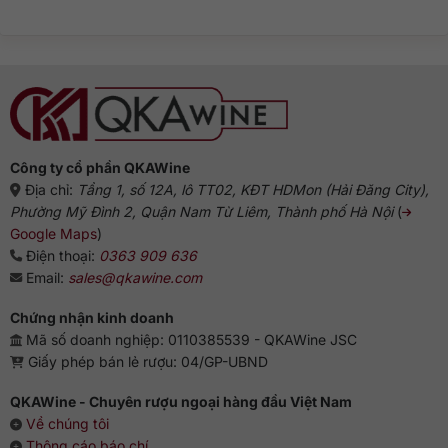
luận
Gin:
truyền
ở
Từ
thống
Rượu
Hà
Gin
Lan
pha
đến
với
biểu
gì
tượng
ngon?
Anh
Gợi
ý
chuẩn
vị
từ
chuyên
gia
Công ty cổ phần QKAWine
Địa chỉ:
Tầng 1, số 12A, lô TT02, KĐT HDMon (Hải Đăng City),
Phường Mỹ Đình 2, Quận Nam Từ Liêm, Thành phố Hà Nội
(
Google Maps
)
Điện thoại:
0363 909 636
Email:
sales@qkawine.com
Chứng nhận kinh doanh
Mã số doanh nghiệp: 0110385539 - QKAWine JSC
Giấy phép bán lẻ rượu: 04/GP-UBND
QKAWine - Chuyên rượu ngoại hàng đầu Việt Nam
Về chúng tôi
Thông cáo báo chí