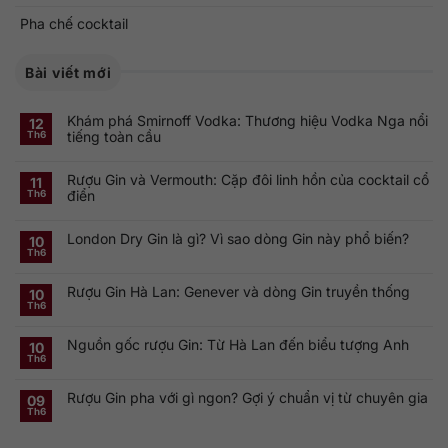
Pha chế cocktail
Bài viết mới
Khám phá Smirnoff Vodka: Thương hiệu Vodka Nga nổi
12
tiếng toàn cầu
Th6
Không
có
Rượu Gin và Vermouth: Cặp đôi linh hồn của cocktail cổ
bình
11
luận
điển
Th6
ở
Khám
Không
phá
có
Smirnoff
London Dry Gin là gì? Vì sao dòng Gin này phổ biến?
bình
10
Vodka:
luận
Th6
Thương
ở
Không
hiệu
Rượu
có
Vodka
Gin
bình
Nga
Rượu Gin Hà Lan: Genever và dòng Gin truyền thống
và
luận
10
nổi
ở
Vermouth:
Th6
tiếng
Không
London
Cặp
toàn
có
Dry
đôi
cầu
bình
Gin
linh
Nguồn gốc rượu Gin: Từ Hà Lan đến biểu tượng Anh
luận
10
là
hồn
ở
gì?
của
Th6
Không
Rượu
Vì
cocktail
có
Gin
sao
cổ
bình
Hà
dòng
điển
Rượu Gin pha với gì ngon? Gợi ý chuẩn vị từ chuyên gia
luận
09
Lan:
Gin
ở
Genever
này
Th6
Không
Nguồn
và
phổ
có
gốc
dòng
biến?
bình
rượu
Gin