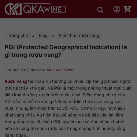
Bỏ
qua
nội
dung
Trang chủ
»
Blog
»
Kiến thức rượu vang
PGI (Protected Geographical Indication) là
gì trong rượu vang?
PHỤ TRÁCH NỘI DUNG:
KHÁNH HUYỀN WINE
Rượu vang
tại châu Âu thường có nhiều lớp tên gọi khiến người
mới dễ thấy khó gần, và
PGI
là một trong những thuật ngữ xuất
hiện khá thường xuyên trên nhãn chai. Điểm đáng chú ý của
PGI nằm ở chỗ nó vẫn giữ được mối liên hệ rõ với vùng sản
xuất, nhưng linh hoạt hơn so với PDO. Chính vì vậy, rất nhiều
chai vang châu Âu hiện đại, dễ uống và dễ tiếp cận lại nằm
trong tầng này. Khi hiểu PGI, người mua sẽ đọc nhãn chai rõ
hơn và cũng dễ chọn rượu hơn trong những tình huống uống
hằng ngày.