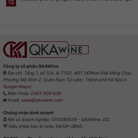
ở
Genever
này
Th6
Không
Nguồn
và
phổ
có
gốc
dòng
biến?
bình
rượu
Gin
luận
Gin:
truyền
ở
Từ
thống
Rượu
Hà
Gin
Lan
pha
đến
với
biểu
gì
tượng
ngon?
Anh
Gợi
ý
chuẩn
vị
từ
chuyên
gia
Công ty cổ phần QKAWine
Địa chỉ:
Tầng 1, số 12A, lô TT02, KĐT HDMon (Hải Đăng City),
Phường Mỹ Đình 2, Quận Nam Từ Liêm, Thành phố Hà Nội
(
Google Maps
)
Điện thoại:
0363 909 636
Email:
sales@qkawine.com
Chứng nhận kinh doanh
Mã số doanh nghiệp: 0110385539 - QKAWine JSC
Giấy phép bán lẻ rượu: 04/GP-UBND