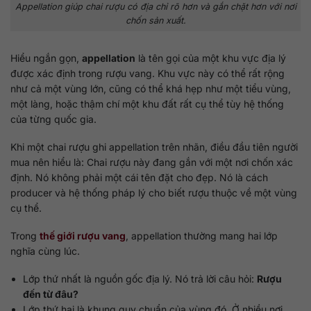
Appellation giúp chai rượu có địa chỉ rõ hơn và gắn chặt hơn với nơi
chốn sản xuất.
Hiểu ngắn gọn,
appellation
là tên gọi của một khu vực địa lý
được xác định trong rượu vang. Khu vực này có thể rất rộng
như cả một vùng lớn, cũng có thể khá hẹp như một tiểu vùng,
một làng, hoặc thậm chí một khu đất rất cụ thể tùy hệ thống
của từng quốc gia.
Khi một chai rượu ghi appellation trên nhãn, điều đầu tiên người
mua nên hiểu là: Chai rượu này đang gắn với một nơi chốn xác
định. Nó không phải một cái tên đặt cho đẹp. Nó là cách
producer và hệ thống pháp lý cho biết rượu thuộc về một vùng
cụ thể.
Trong
thế giới rượu vang
, appellation thường mang hai lớp
nghĩa cùng lúc.
Lớp thứ nhất là nguồn gốc địa lý. Nó trả lời câu hỏi:
Rượu
đến từ đâu?
Lớp thứ hai là khung quy chuẩn của vùng đó. Ở nhiều nơi,