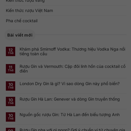
Kiến thức rượu vang
Kiến thức rượu Việt Nam
Pha chế cocktail
Bài viết mới
Khám phá Smirnoff Vodka: Thương hiệu Vodka Nga nổi
12
tiếng toàn cầu
Th6
Không
có
Rượu Gin và Vermouth: Cặp đôi linh hồn của cocktail cổ
bình
11
luận
điển
Th6
ở
Khám
Không
phá
có
Smirnoff
London Dry Gin là gì? Vì sao dòng Gin này phổ biến?
bình
10
Vodka:
luận
Th6
Thương
ở
Không
hiệu
Rượu
có
Vodka
Gin
bình
Nga
Rượu Gin Hà Lan: Genever và dòng Gin truyền thống
và
luận
10
nổi
ở
Vermouth:
Th6
tiếng
Không
London
Cặp
toàn
có
Dry
đôi
cầu
bình
Gin
linh
Nguồn gốc rượu Gin: Từ Hà Lan đến biểu tượng Anh
luận
10
là
hồn
ở
gì?
của
Th6
Không
Rượu
Vì
cocktail
có
Gin
sao
cổ
bình
Hà
dòng
điển
Rượu Gin pha với gì ngon? Gợi ý chuẩn vị từ chuyên gia
luận
09
Lan:
Gin