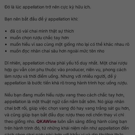
Đó là lúc appellation trở nên cực kỳ hữu ích.
Bạn nên bắt đầu để ý appellation khi:
đã có vài chai mình thật sự thích
muốn chọn rượu chắc tay hơn
muốn hiểu vì sao cùng một giống nho lại có thể khác nhau rõ
muốn đọc nhãn chai sâu hơn ngoài mức tên nho
Dĩ nhiên, appellation chưa phải yếu tố duy nhất. Một chai rượu
hợp gu vẫn còn phụ thuộc vào producer, niên vụ, phong cách
làm rượu và thời điểm uống. Nhưng với nhiều người, để ý
appellation là bước tiến khá rõ trong hành trình học uống rượu.
Nếu bạn đang muốn hiểu rượu vang theo cách chắc tay hơn,
appellation là một thuật ngữ cần nắm bắt sớm. Nó giúp nhãn
chai bớt rối, giúp việc chọn vang đỏ hay vang trắng sát gu hơn,
và cũng giúp bạn bắt đầu đọc rượu theo nơi chốn thay vì chỉ
theo giống nho.
QKAWine
luôn sẵn sàng đồng hành cùng bạn
trên hành trình đó, từ những khái niệm nền như appellation đến
cách chọn chai rượu phù hợp với khẩu vị và dịp thưởng thức