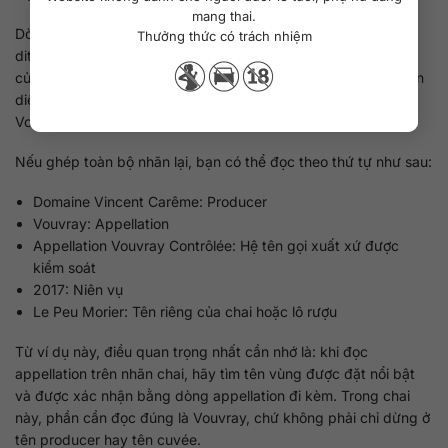
mang thai.
Dòng cuối là
Le Peu Morier
. Đây thường là tên cuvée, tên lieu
Thưởng thức có trách nhiệm
dit, hoặc cách nhà rượu gọi riêng lô rượu này trong danh mục
của họ. Với người mua, chi tiết này bổ sung thêm một lớp nhận
diện, nhưng phần appellation cốt lõi của chai rượu vẫn là
Vouvray.
Nếu ghép toàn bộ nhãn lại, bạn có thể đọc theo thứ tự như sau:
Domaine Vincent Carême: Producer
Vouvray: Appellation
Appellation Vouvray Contrôlée: Hệ tên gọi xuất xứ được
kiểm soát
2017: Niên vụ
Le Peu Morier: Tên riêng của chai hoặc lô rượu
Từ ví dụ này, điều quan trọng nhất cần nhớ là: khi đọc
appellation trên nhãn chai, hãy tìm tên vùng được đặt nổi bật
và được xác nhận bằng dòng appellation đi kèm. Trong chai
này, phần cần đọc đúng là Vouvray, chứ không phải chỉ dừng ở
tên producer hay tên cuvée.