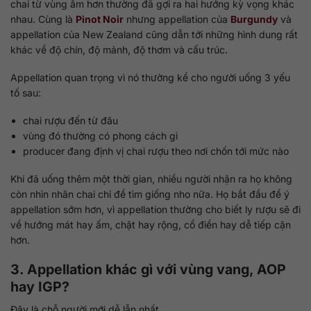
chai từ vùng ấm hơn thường đã gợi ra hai hướng kỳ vọng khác
nhau. Cùng là
Pinot Noir
nhưng appellation của
Burgundy
và
appellation của New Zealand cũng dẫn tới những hình dung rất
khác về độ chín, độ mảnh, độ thơm và cấu trúc.
Appellation quan trọng vì nó thường kể cho người uống 3 yếu
tố sau:
chai rượu đến từ đâu
vùng đó thường có phong cách gì
producer đang định vị chai rượu theo nơi chốn tới mức nào
Khi đã uống thêm một thời gian, nhiều người nhận ra họ không
còn nhìn nhãn chai chỉ để tìm giống nho nữa. Họ bắt đầu để ý
appellation sớm hơn, vì appellation thường cho biết ly rượu sẽ đi
về hướng mát hay ấm, chặt hay rộng, cổ điển hay dễ tiếp cận
hơn.
3. Appellation khác gì với vùng vang, AOP
hay IGP?
Đây là chỗ người mới dễ lẫn nhất.