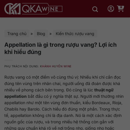
Bỏ
qua
nội
dung
Trang chủ
»
Blog
»
Kiến thức rượu vang
Appellation là gì trong rượu vang? Lợi ích
khi hiểu đúng
PHỤ TRÁCH NỘI DUNG:
KHÁNH HUYỀN WINE
Rượu vang có một điểm vô cùng thú vị: Nhiều khi chỉ cần đọc
đúng tên vùng trên nhãn chai, người uống đã đoán được khá
nhiều về phong cách bên trong. Đó cũng là lúc
thuật ngữ
appellation
bắt đầu có ý nghĩa thật sự. Người mới thường nhìn
appellation như một tên vùng đơn thuần, kiểu Bordeaux, Rioja,
Chablis hay Barolo. Cách hiểu đó đúng một phần. Trong thực
tế, appellation không chỉ là địa danh. Nó là một cách xác định
nguồn gốc của rượu, và trong nhiều hệ thống còn gắn với
những quy chuẩn khá rõ về nơi trồng nho, giống nho hoặc