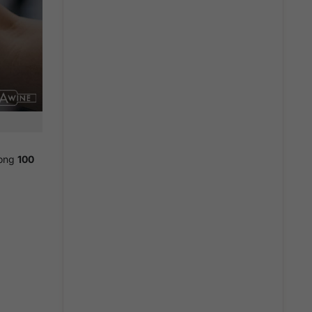
rong
100