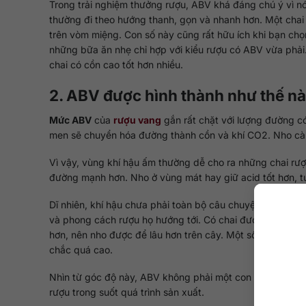
Trong trải nghiệm thưởng rượu, ABV khá đáng chú ý vì nó 
thường đi theo hướng thanh, gọn và nhanh hơn. Một cha
trên vòm miệng. Con số này cũng rất hữu ích khi bạn ch
những bữa ăn nhẹ chỉ hợp với kiểu rượu có ABV vừa phải
chai có cồn cao tốt hơn nhiều.
2. ABV được hình thành như thế nà
Mức ABV
của
rượu vang
gắn rất chặt với lượng đường có
men sẽ chuyển hóa đường thành cồn và khí CO2. Nho càn
Vì vậy, vùng khí hậu ấm thường dễ cho ra những chai rượ
đường mạnh hơn. Nho ở vùng mát hay giữ acid tốt hơn, t
Dĩ nhiên, khí hậu chưa phải toàn bộ câu chuyện.
Produce
và phong cách rượu họ hướng tới. Có chai được làm để g
hơn, nên nho được để lâu hơn trên cây. Một số dòng còn
chắc quá cao.
Nhìn từ góc độ này, ABV không phải một con số đứng riên
rượu trong suốt quá trình sản xuất.