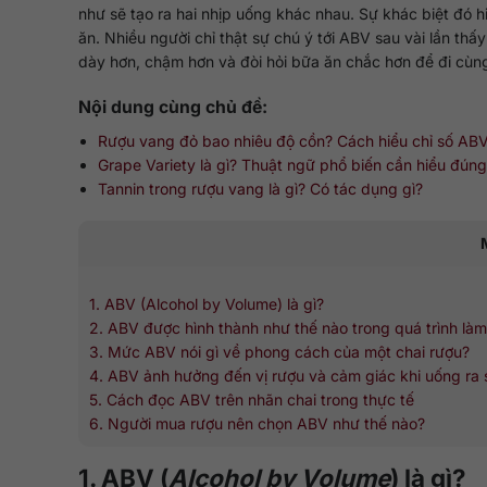
như sẽ tạo ra hai nhịp uống khác nhau. Sự khác biệt đó h
ăn. Nhiều người chỉ thật sự chú ý tới ABV sau vài lần thấ
dày hơn, chậm hơn và đòi hỏi bữa ăn chắc hơn để đi cùn
Nội dung cùng chủ đề:
Rượu vang đỏ bao nhiêu độ cồn? Cách hiểu chỉ số AB
Grape Variety là gì? Thuật ngữ phổ biến cần hiểu đún
Tannin trong rượu vang là gì? Có tác dụng gì?
1. ABV (Alcohol by Volume) là gì?
2. ABV được hình thành như thế nào trong quá trình là
3. Mức ABV nói gì về phong cách của một chai rượu?
4. ABV ảnh hưởng đến vị rượu và cảm giác khi uống ra 
5. Cách đọc ABV trên nhãn chai trong thực tế
6. Người mua rượu nên chọn ABV như thế nào?
1. ABV (
Alcohol by Volume
) là gì?