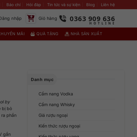
i
Báo chí
Hỏi đáp
Tin tức và sự kiện
Blog
Liên hệ
0363 909 636
Đăng nhập
Giỏ hàng
KHUYẾN MÃI
QUÀ TẶNG
NHÀ SẢN XUẤT
Danh mục
Cẩm nang Vodka
ol by
Cẩm nang Whisky
 bị bỏ
i ra phần
Giá rượu ngoại
Kiến thức rượu ngoại
V gần
Kiến thức rượu vang