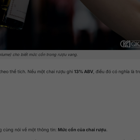
olume
) cho biết mức cồn trong rượu vang.
h theo thể tích. Nếu một chai rượu ghi
13% ABV
, điều đó có nghĩa là t
g cùng nói về một thông tin:
Mức cồn của chai rượu
.