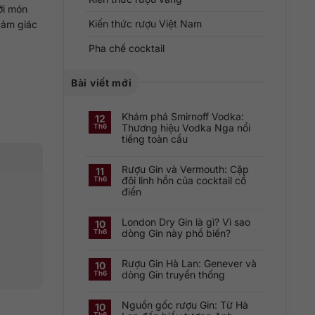
ới món
Kiến thức rượu Việt Nam
 cảm giác
Pha chế cocktail
Bài viết mới
Khám phá Smirnoff Vodka:
12
Thương hiệu Vodka Nga nổi
Th6
tiếng toàn cầu
Không
có
Rượu Gin và Vermouth: Cặp
bình
11
luận
đôi linh hồn của cocktail cổ
Th6
ở
điển
Khám
phá
Không
Smirnoff
có
Vodka:
London Dry Gin là gì? Vì sao
bình
Thương
10
luận
hiệu
dòng Gin này phổ biến?
Th6
ở
Vodka
Rượu
Nga
Không
Gin
nổi
có
và
tiếng
Rượu Gin Hà Lan: Genever và
bình
10
Vermouth:
toàn
luận
dòng Gin truyền thống
Th6
Cặp
cầu
ở
đôi
London
Không
linh
Dry
có
hồn
Gin
Nguồn gốc rượu Gin: Từ Hà
bình
10
của
là
luận
cocktail
Th6