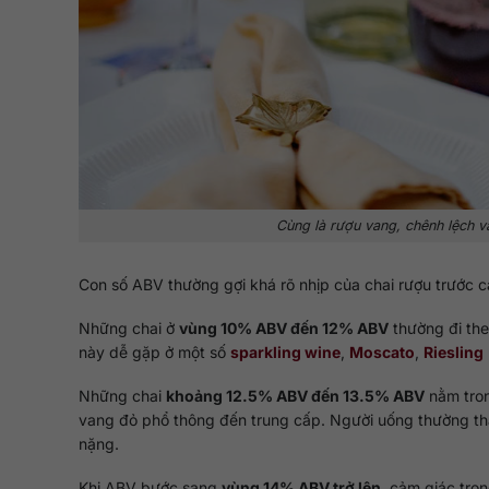
Cùng là rượu vang, chênh lệch v
Con số ABV thường gợi khá rõ nhịp của chai rượu trước c
Những chai ở
vùng 10% ABV đến 12% ABV
thường đi the
này dễ gặp ở một số
sparkling wine
,
Moscato
,
Riesling
Những chai
khoảng 12.5% ABV đến 13.5% ABV
nằm tron
vang đỏ phổ thông đến trung cấp. Người uống thường thấ
nặng.
Khi ABV bước sang
vùng 14% ABV trở lên
, cảm giác tro