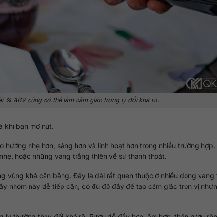
ài % ABV cũng có thể làm cảm giác trong ly đổi khá rõ.
ả khi bạn mở nút.
o hướng nhẹ hơn, sáng hơn và linh hoạt hơn trong nhiều trường hợp
nhẹ, hoặc những vang trắng thiên về sự thanh thoát.
g vùng khá cân bằng. Đây là dải rất quen thuộc ở nhiều dòng vang 
y nhóm này dễ tiếp cận, có đủ độ đầy để tạo cảm giác tròn vị như
ng ly thường thay đổi khá rõ. Rượu dễ đầy hơn, ấm hơn, thân rượu rộ