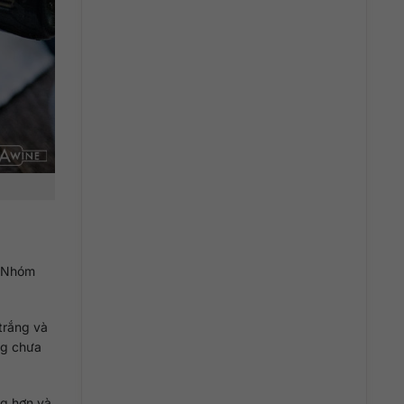
. Nhóm
trắng và
ng chưa
ng hơn và