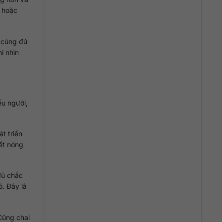
 hoặc
i cùng đủ
i nhìn
ều người,
t triển
ết nóng
đủ chắc
. Đây là
 Cũng chai