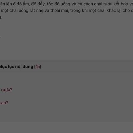
iện lên ở độ ấm, độ đầy, tốc độ uống và cả cách chai rượu kết hợp v
y một chai uống rất nhẹ và thoải mái, trong khi một chai khác lại cho
g.
V
g
Mục lục nội dung
[
ẩn
]
m rượu?
sao?