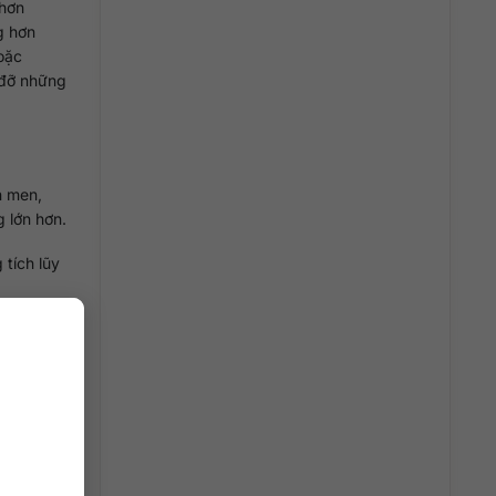
 hơn
g hơn
oặc
 đỡ những
n men,
 lớn hơn.
tích lũy
 lên men
 và đầy
 chưa
 nhà làm