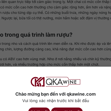
liên quan trực tiếp tới cảm giác trong ly. Một chai có mức cồn thấp
i có mức cồn cao hơn thường cho cảm giác rộng hơn, ấm hơn và nặn
ọn rượu cho từng dịp cụ thể. Có những buổi trưa, những ngày nóng h
. Ngược lại, bữa tối có thịt nướng, món hầm hoặc sốt đậm vị thường
o trong quá trình làm rượu?
 trong nho và cách quá trình lên men diễn ra. Khi nho được ép và lê
g chín, lượng đường càng cao, khả năng đạt mức cồn cao hơn cũng
u có ABV cao hơn vùng mát. Nho ở nơi nắng nhiều và chín kỹ thường 
ươi hơn, và nhiều trường hợp cho mức cồn thấp hơn một chút.
r
còn quyết định thời điểm thu hoạch, mức độ chín mong muốn, kiểu
iữ độ tươi, nên nho được hái sớm hơn. Có chai theo hướng đậm, chín
 giữ lại phần đường dư, khiến cảm nhận rượu khác đi dù con số ABV
Chào mừng bạn đến với qkawine.com
Vui lòng xác nhận trước khi bắt đầu
g trên nhãn. Nó phản ánh khí hậu, độ chín của nho và lựa chọn của