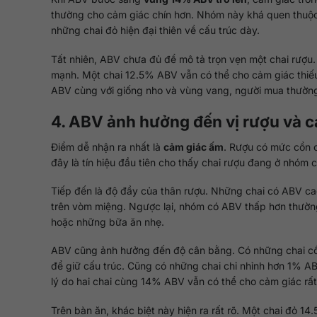
thường cho cảm giác chín hơn. Nhóm này khá quen thuộc
những chai đỏ hiện đại thiên về cấu trúc dày.
Tất nhiên, ABV chưa đủ để mô tả trọn vẹn một chai rượu. 
mạnh. Một chai 12.5% ABV vẫn có thể cho cảm giác thiếu
ABV cùng với giống nho và vùng vang, người mua thường
4. ABV ảnh hưởng đến vị rượu và c
Điểm dễ nhận ra nhất là
cảm giác ấm
. Rượu có mức cồn c
đây là tín hiệu đầu tiên cho thấy chai rượu đang ở nhóm
Tiếp đến là độ đầy của thân rượu. Những chai có ABV ca
trên vòm miệng. Ngược lại, nhóm có ABV thấp hơn thường
hoặc những bữa ăn nhẹ.
ABV cũng ảnh hưởng đến độ cân bằng. Có những chai cồn 
để giữ cấu trúc. Cũng có những chai chỉ nhỉnh hơn 1% AB
lý do hai chai cùng 14% ABV vẫn có thể cho cảm giác rấ
Trên bàn ăn, khác biệt này hiện ra rất rõ. Một chai đỏ 14