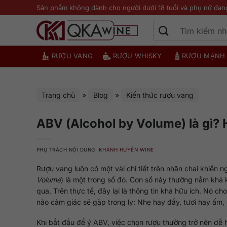
Bỏ
Sản phẩm không dành cho người dưới 18 tuổi và phụ nữ đan
qua
nội
dung
RƯỢU VANG
RƯỢU WHISKY
RƯỢU MẠNH
Trang chủ
»
Blog
»
Kiến thức rượu vang
ABV (Alcohol by Volume) là gì?
PHỤ TRÁCH NỘI DUNG:
KHÁNH HUYỀN WINE
Rượu vang luôn có một vài chi tiết trên nhãn chai khiến 
Volume
) là một trong số đó. Con số này thường nằm khá 
qua. Trên thực tế, đây lại là thông tin khá hữu ích. Nó 
nào cảm giác sẽ gặp trong ly: Nhẹ hay đầy, tươi hay ấm
Khi bắt đầu để ý ABV, việc chọn rượu thường trở nên dễ 