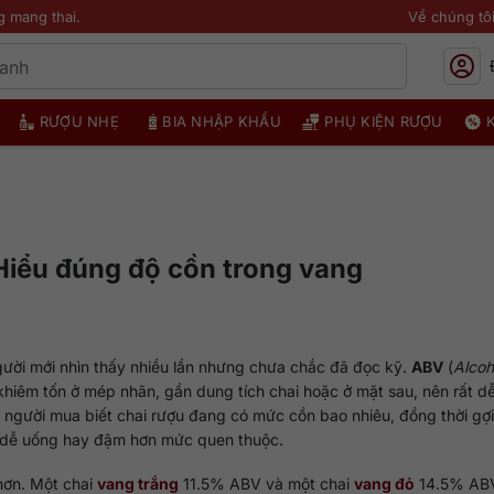
g mang thai.
Về chúng tô
RƯỢU NHẸ
BIA NHẬP KHẨU
PHỤ KIỆN RƯỢU
 Hiểu đúng độ cồn trong vang
người mới nhìn thấy nhiều lần nhưng chưa chắc đã đọc kỹ.
ABV
(
Alcoh
khiêm tốn ở mép nhãn, gần dung tích chai hoặc ở mặt sau, nên rất dễ
cho người mua biết chai rượu đang có mức cồn bao nhiêu, đồng thời gợ
, dễ uống hay đậm hơn mức quen thuộc.
hơn. Một chai
vang trắng
11.5% ABV và một chai
vang đỏ
14.5% AB