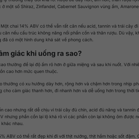
 ở một số Shiraz, Zinfandel, Cabernet Sauvignon vùng ấm, Amarone
Một chai 14% ABV có thể vẫn rất cân nếu acid, tannin và trái cây đ
 cân nếu cấu trúc không nâng nổi phần cồn và thân rượu. Dù vậy, kh
 đã có một hình dung khá sát về phong cách.
ảm giác khi uống ra sao?
ao thường để lại độ ấm rõ hơn ở giữa miệng và sau khi nuốt. Với nhi
 cồn cao hơn mức quen thuộc.
o thường có xu hướng dày hơn, rộng hơn và chậm hơn trong nhịp phá
 cho cảm giác thanh hơn, đi nhanh hơn và dễ uống hơn trong thời ti
cao nhưng rất dễ chịu vì trái cây đủ chín, acid đủ nâng và tannin 
V nhưng phần cồn lại lộ khá rõ vì các phần còn lại không ôm được nó
t khác nhau.
.5% ABV có thể rất đẹp khi đi với thịt nướng, thịt hầm hoặc sốt đậm.