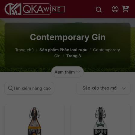
Bỏ
qua
nội
dung
Contemporary Gin
Trang chủ
/
Sản phẩm Phân loại rượu
/
Contemporary
Gin
/
Trang 3
Xem thêm
Sắp xếp theo mới
Tìm kiếm nâng cao
Sắp xếp theo
Sắp xếp theo mức
nhất
Sắp xếp theo giá:
Sắp xếp theo giá:
độ phổ biến
thấp đến cao
cao đến thấp