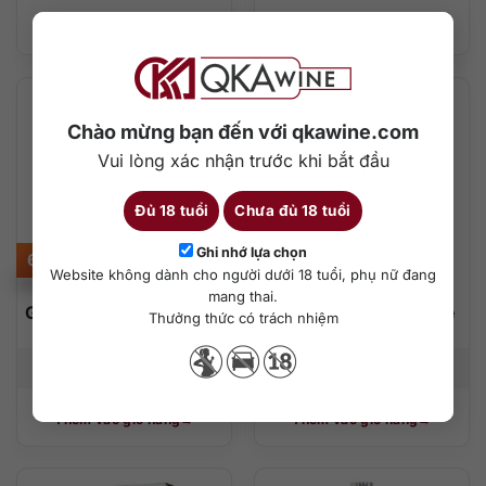
Thêm vào giỏ hàng
Thêm vào giỏ hàng
Chào mừng bạn đến với qkawine.com
Vui lòng xác nhận trước khi bắt đầu
Đủ 18 tuổi
Chưa đủ 18 tuổi
Ghi nhớ lựa chọn
650.000
₫
650.000
₫
Website không dành cho người dưới 18 tuổi, phụ nữ đang
mang thai.
Gin Tanqueray Malacca
Gin Tanqueray Flor de
Thưởng thức có trách nhiệm
Sevilla 1L
700 ml
41.3%
1000 ml
41.3%
Thêm vào giỏ hàng
Thêm vào giỏ hàng