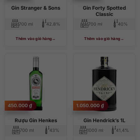
Gin Stranger & Sons
Gin Forty Spotted
Classic
700 ml
42.8%
700 ml
40%
Thêm vào giỏ hàng
Thêm vào giỏ hàng
450.000
₫
1.050.000
₫
Rượu Gin Henkes
Gin Hendrick’s 1L
700 ml
43%
1000 ml
41,4%