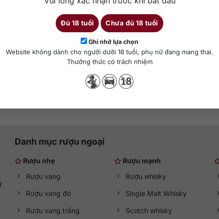
Vui lòng xác nhận trước khi bắt đầu
zano 1757 Vermouth di
Vermouth Gonzalez Bya
Đủ 18 tuổi
Chưa đủ 18 tuổi
Torino Extra Dry 1L
Copa Extra Seco
Ghi nhớ lựa chọn
1000 ml
18%
750 ml
1
Website không dành cho người dưới 18 tuổi, phụ nữ đang mang thai.
Thưởng thức có trách nhiệm
hêm vào giỏ hàng
Thêm vào giỏ hàng
Danh mục rượu ngoại
Rượu nhẹ
Rượu mạnh
Rượu vang
Rượu whisky
g
Rượu vang đỏ
Single Malt Whisky
Rượu vang trắng
Scotch whisky