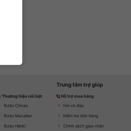
ss La
7%
Trung tâm trợ giúp
Thương hiệu nổi bật
Hỗ trợ mua hàng
Rượu Chivas
Hỏi và đáp
Rượu Macallan
Kiểm tra đơn hàng
Rượu Hibiki
Chính sách giao nhận