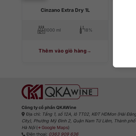
Cinzano Extra Dry 1L
Cin
1000 ml
18%
Thêm vào giỏ hàng
T
Công ty cổ phần QKAWine
Địa chỉ:
Tầng 1, số 12A, lô TT02, KĐT HDMon (Hải Đăn
City), Phường Mỹ Đình 2, Quận Nam Từ Liêm, Thành phố
Hà Nội
(
Google Maps
)
Điện thoại:
0363 909 636