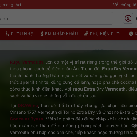
g mang thai.
Về chúng tô
RƯỢU NHẸ
BIA NHẬP KHẨU
PHỤ KIỆN RƯỢU
Rượu Vermouth
luôn có một vị trí rất riêng trong thế giới đồ
theo phong cách cổ điển châu Âu. Trong đó,
Extra Dry Vermo
thanh mảnh, hương thảo mộc rõ nét và cảm giác gọn vị khi uố
thức aperitif tinh tế, dùng cùng đá lạnh, hoặc pha chế cocktail
công thức kinh điển khác. Với
rượu Extra Dry Vermouth
, điề
sạch và hậu vị nhẹ nhưng vẫn đủ chiều sâu.
Tại
QKAWine
, bạn có thể tìm thấy những lựa chọn tiêu bi
Cinzano 1757 Vermouth di Torino Extra Dry và Cinzano Extra Dry
Gonzalez Byass
. Mỗi sản phẩm đều được nhập khẩu chính hãn
bảo quản cẩn thận để giữ đúng phong cách nguyên bản.
Q
Vermouth phù hợp cho pha chế, tiếp khách hoặc thưởng thức th