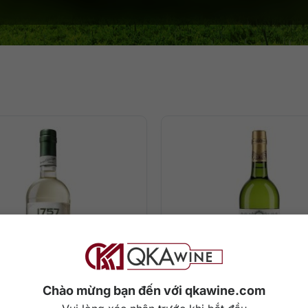
Chào mừng bạn đến với qkawine.com
0
₫
1.100.000
₫