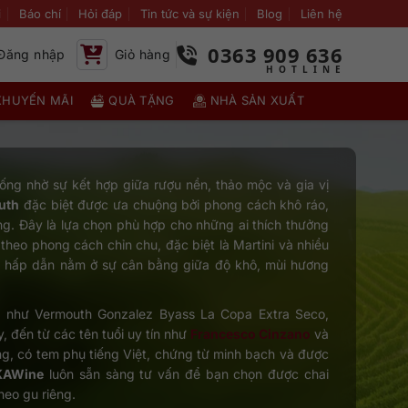
i
Báo chí
Hỏi đáp
Tin tức và sự kiện
Blog
Liên hệ
0363 909 636
Đăng nhập
Giỏ hàng
KHUYẾN MÃI
QUÀ TẶNG
NHÀ SẢN XUẤT
 uống nhờ sự kết hợp giữa rượu nền, thảo mộc và gia vị
uth
đặc biệt được ưa chuộng bởi phong cách khô ráo,
ng. Đây là lựa chọn phù hợp cho những ai thích thưởng
 theo phong cách chỉn chu, đặc biệt là Martini và nhiều
u hấp dẫn nằm ở sự cân bằng giữa độ khô, mùi hương
ểu như Vermouth Gonzalez Byass La Copa Extra Seco,
, đến từ các tên tuổi uy tín như
Francesco Cinzano
và
g, có tem phụ tiếng Việt, chứng từ minh bạch và được
KAWine
luôn sẵn sàng tư vấn để bạn chọn được chai
eo gu riêng.