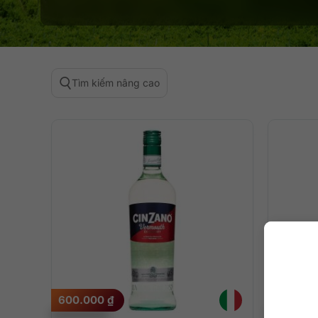
Tìm kiếm nâng cao
600.000
₫
800.00