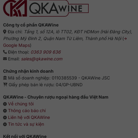
Gợi
ý
chuẩn
vị
từ
chuyên
gia
Công ty cổ phần QKAWine
Địa chỉ:
Tầng 1, số 12A, lô TT02, KĐT HDMon (Hải Đăng City),
Phường Mỹ Đình 2, Quận Nam Từ Liêm, Thành phố Hà Nội
(
Google Maps
)
Điện thoại:
0363 909 636
Email:
sales@qkawine.com
Chứng nhận kinh doanh
Mã số doanh nghiệp: 0110385539 - QKAWine JSC
Giấy phép bán lẻ rượu: 04/GP-UBND
QKAWine - Chuyên rượu ngoại hàng đầu Việt Nam
Về chúng tôi
Thông cáo báo chí
Liên hệ với QKAWine
Tin tức và sự kiện
Kết nối với QKAWine