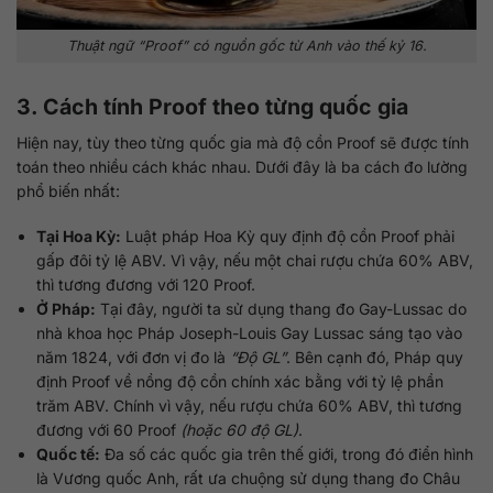
Thuật ngữ
“Proof”
có nguồn gốc từ Anh vào thế kỷ 16.
3. Cách tính Proof theo từng quốc gia
Hiện nay, tùy theo từng quốc gia mà độ cồn Proof sẽ được tính
toán theo nhiều cách khác nhau. Dưới đây là ba cách đo lường
phổ biến nhất:
Tại Hoa Kỳ:
Luật pháp Hoa Kỳ quy định độ cồn Proof phải
gấp đôi tỷ lệ ABV. Vì vậy, nếu một chai rượu chứa 60% ABV,
thì tương đương với 120 Proof.
Ở Pháp:
Tại đây, người ta sử dụng thang đo Gay-Lussac do
nhà khoa học Pháp Joseph-Louis Gay Lussac sáng tạo vào
năm 1824, với đơn vị đo là
“Độ GL”
. Bên cạnh đó, Pháp quy
định Proof về nồng độ cồn chính xác bằng với tỷ lệ phần
trăm ABV. Chính vì vậy, nếu rượu chứa 60% ABV, thì tương
đương với 60 Proof
(hoặc 60 độ GL)
.
Quốc tế:
Đa số các quốc gia trên thế giới, trong đó điển hình
là Vương quốc Anh, rất ưa chuộng sử dụng thang đo Châu