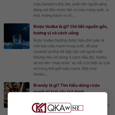
rượu Gordon’s Dry Gin, phần lớn người uống
đang nói đến nhóm Gin có màu trong suốt, vị
khô, hương bách xù rõ...
Rượu Vodka là gì? Chi tiết nguồn gốc,
hương vị và cách uống
Rượu Vodka thường được hiểu đơn giản là
một loại rượu mạnh trong suốt, dễ pha
cocktail và khá dễ tiếp cận với người mới.
Nhưng nếu chỉ dừng ở cách hiểu đó, Vodka
sẽ trở nên “nhạt nhòa” so với vị trí thật sự của
nó trong thế giới rượu mạnh. Một chai
Vodka...
Brandy là gì? Tìm hiểu dòng rượu
mạnh từ trái cây trứ danh
Brandy là gì thường là câu hỏi đầu tiên khi
bạn bắt đầu tìm hiểu sâu hơn về thế giới rượu
mạnh. Nhiều người nghe đến Cognac,