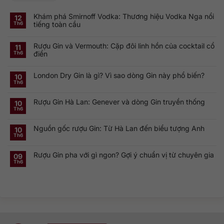
Khám phá Smirnoff Vodka: Thương hiệu Vodka Nga nổi
12
tiếng toàn cầu
Th6
Không
có
Rượu Gin và Vermouth: Cặp đôi linh hồn của cocktail cổ
bình
11
luận
điển
Th6
ở
Khám
Không
phá
có
Smirnoff
London Dry Gin là gì? Vì sao dòng Gin này phổ biến?
bình
10
Vodka:
luận
Th6
Thương
ở
Không
hiệu
Rượu
có
Vodka
Gin
bình
Nga
Rượu Gin Hà Lan: Genever và dòng Gin truyền thống
và
luận
10
nổi
ở
Vermouth:
Th6
tiếng
Không
London
Cặp
toàn
có
Dry
đôi
cầu
bình
Gin
linh
Nguồn gốc rượu Gin: Từ Hà Lan đến biểu tượng Anh
luận
10
là
hồn
ở
gì?
của
Th6
Không
Rượu
Vì
cocktail
có
Gin
sao
cổ
bình
Hà
dòng
điển
Rượu Gin pha với gì ngon? Gợi ý chuẩn vị từ chuyên gia
luận
09
Lan:
Gin
ở
Genever
này
Th6
Không
Nguồn
và
phổ
có
gốc
dòng
biến?
bình
rượu
Gin
luận
Gin:
truyền
ở
Từ
thống
Rượu
Hà
Gin
Lan
pha
đến
với
biểu
gì
tượng
ngon?
Anh