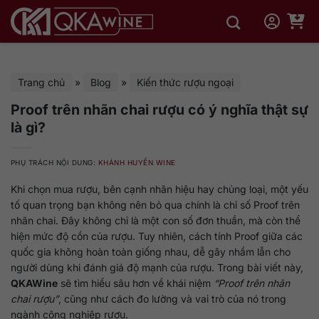
Bỏ
qua
nội
dung
Trang chủ
»
Blog
»
Kiến thức rượu ngoại
Proof trên nhãn chai rượu có ý nghĩa thật sự
là gì?
PHỤ TRÁCH NỘI DUNG:
KHÁNH HUYỀN WINE
Khi chọn mua rượu, bên cạnh nhãn hiệu hay chủng loại, một yếu
tố quan trọng bạn không nên bỏ qua chính là chỉ số Proof trên
nhãn chai. Đây không chỉ là một con số đơn thuần, mà còn thể
hiện mức độ cồn của rượu. Tuy nhiên, cách tính Proof giữa các
quốc gia không hoàn toàn giống nhau, dễ gây nhầm lẫn cho
người dùng khi đánh giá độ mạnh của rượu. Trong bài viết này,
QKAWine
sẽ tìm hiểu sâu hơn về khái niệm
“Proof trên nhãn
chai rượu”
, cũng như cách đo lường và vai trò của nó trong
ngành công nghiệp rượu.