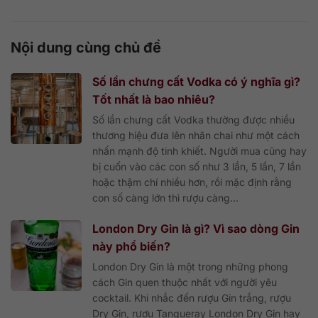
Nội dung cùng chủ đề
Số lần chưng cất Vodka có ý nghĩa gì?
Tốt nhất là bao nhiêu?
Số lần chưng cất Vodka thường được nhiều
thương hiệu đưa lên nhãn chai như một cách
nhấn mạnh độ tinh khiết. Người mua cũng hay
bị cuốn vào các con số như 3 lần, 5 lần, 7 lần
hoặc thậm chí nhiều hơn, rồi mặc định rằng
con số càng lớn thì rượu càng...
London Dry Gin là gì? Vì sao dòng Gin
này phổ biến?
London Dry Gin là một trong những phong
cách Gin quen thuộc nhất với người yêu
cocktail. Khi nhắc đến rượu Gin trắng, rượu
Dry Gin, rượu Tanqueray London Dry Gin hay