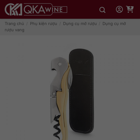
Bỏ
qua
nội
dung
Trang chủ
/
Phụ kiện rượu
/
Dụng cụ mở rượu
/
Dụng cụ mở
rượu vang