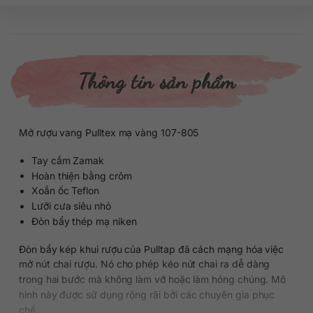
Thông tin sản phẩm
Mở rượu vang Pulltex mạ vàng 107-805
Tay cầm Zamak
Hoàn thiện bằng crôm
Xoắn ốc Teflon
Lưỡi cưa siêu nhỏ
Đòn bẩy thép mạ niken
Đòn bẩy kép khui rượu của Pulltap đã cách mạng hóa việc
mở nút chai rượu. Nó cho phép kéo nút chai ra dễ dàng
trong hai bước mà không làm vỡ hoặc làm hỏng chúng. Mô
hình này được sử dụng rộng rãi bởi các chuyên gia phục
chế.