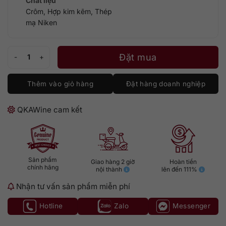
Chất liệu
Crôm, Hợp kim kẽm, Thép
mạ Niken
Mở Rượu Vang Pulltex Classic Gold số lượng
Đặt mua
Thêm vào giỏ hàng
Đặt hàng doanh nghiệp
QKAWine cam kết
Sản phẩm
Giao hàng 2 giờ
Hoàn tiền
chính hãng
nội thành
lên đến 111%
Nhận tư vấn sản phẩm miễn phí
Hotline
Zalo
Messenger