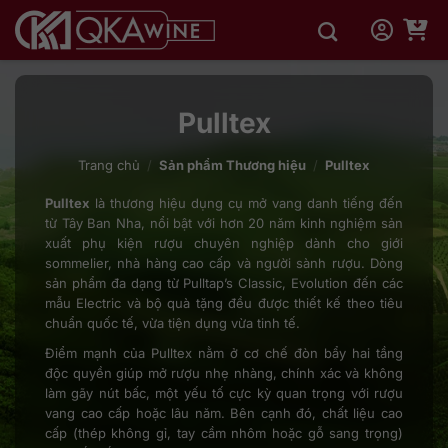
Bỏ
qua
nội
dung
Pulltex
Trang chủ
/
Sản phẩm Thương hiệu
/
Pulltex
Pulltex
là thương hiệu dụng cụ mở vang danh tiếng đến
từ Tây Ban Nha, nổi bật với hơn 20 năm kinh nghiệm sản
xuất phụ kiện rượu chuyên nghiệp dành cho giới
sommelier, nhà hàng cao cấp và người sành rượu. Dòng
sản phẩm đa dạng từ Pulltap’s Classic, Evolution đến các
mẫu Electric và bộ quà tặng đều được thiết kế theo tiêu
chuẩn quốc tế, vừa tiện dụng vừa tinh tế.
Điểm mạnh của Pulltex nằm ở cơ chế đòn bẩy hai tầng
độc quyền giúp mở rượu nhẹ nhàng, chính xác và không
làm gãy nút bấc, một yếu tố cực kỳ quan trọng với rượu
vang cao cấp hoặc lâu năm. Bên cạnh đó, chất liệu cao
cấp (thép không gỉ, tay cầm nhôm hoặc gỗ sang trọng)