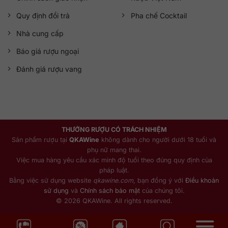
Quy định đổi trả
Pha chế Cocktail
Nhà cung cấp
Báo giá rượu ngoại
Đánh giá rượu vang
THƯỞNG RƯỢU CÓ TRÁCH NHIỆM
Sản phẩm rượu tại
QKAWine
không dành cho người dưới 18 tuổi và
phụ nữ mang thai.
Việc mua hàng yêu cầu xác minh độ tuổi theo đúng quy định của
pháp luật.
Bằng việc sử dụng website
qkawine.com
, bạn đồng ý với
Điều khoản
sử dụng
và
Chính sách bảo mật
của chúng tôi.
© 2026 QKAWine. All rights reserved.