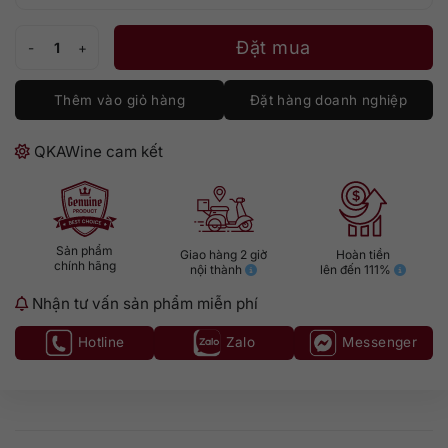
Remy Martin XO 300th Anniversary Năm Rồng Year of Dragon số lượ
Đặt mua
Thêm vào giỏ hàng
Đặt hàng doanh nghiệp
QKAWine cam kết
Sản phẩm
Giao hàng 2 giờ
Hoàn tiền
chính hãng
nội thành
lên đến 111%
Nhận tư vấn sản phẩm miễn phí
Hotline
Zalo
Messenger