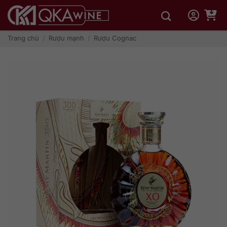
Bỏ
qua
nội
dung
Trang chủ
/
Rượu mạnh
/
Rượu Cognac