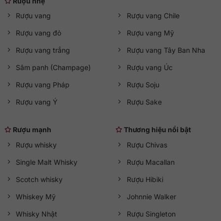
Rượu nhẹ
Rượu vang
Rượu vang Chile
Rượu vang đỏ
Rượu vang Mỹ
Rượu vang trắng
Rượu vang Tây Ban Nha
Sâm panh (Champage)
Rượu vang Úc
Rượu vang Pháp
Rượu Soju
Rượu vang Ý
Rượu Sake
Rượu mạnh
Thương hiệu nổi bật
Rượu whisky
Rượu Chivas
Single Malt Whisky
Rượu Macallan
Scotch whisky
Rượu Hibiki
Whiskey Mỹ
Johnnie Walker
Whisky Nhật
Rượu Singleton