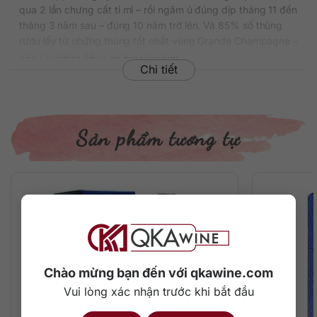
qua 2 lần chưng cất tỉ mỉ – rồi ngâm ủ đúng dịp tháng 11 đến
tháng 3 năm sau – đúng 10 năm trở lên. Và 85% số thùng
rượu lấy từ những thùng tốt nhất vùng Grande Champagne –
một cru hàng đầu của làng Cognac.
Chi tiết
Chưa kể thiết kế chai rượu kiểu bình decanter vô cùng hào
nhoáng khắc hoa văn rồng – linh vật của năm 2024 trong
văn hóa Đông Phương. Hộp đựng in vảy rồng cùng với gam
màu nhũ kim cực kỳ sang trọng, thế hộp mở xòe hai bên độc
Sản phẩm tương tự
đáo. Chính vì vậy, dù là về hình thức hay chất lượng, Remy
Martin XO 300th Anniversary – Year of Dragon – sẽ là quà
tặng cực kỳ quý trọng dành cho những mối quan hệ thân
tình của bạn.
Thông tin chi tiết về rượu
Xuất xứ: Pháp
Thương hiệu: Remy Martin
Chào mừng bạn đến với qkawine.com
Phân loại: Cognac
Vui lòng xác nhận trước khi bắt đầu
Nồng độ: 40%
Dung tích: 700 ml