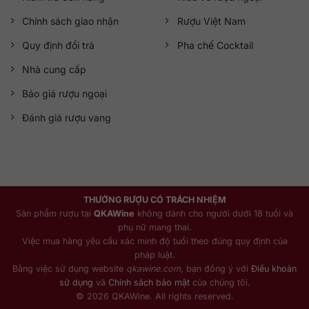
Chính sách giao nhận
Rượu Việt Nam
Quy định đổi trả
Pha chế Cocktail
Nhà cung cấp
Báo giá rượu ngoại
Đánh giá rượu vang
THƯỞNG RƯỢU CÓ TRÁCH NHIỆM
Sản phẩm rượu tại
QKAWine
không dành cho người dưới 18 tuổi và
phụ nữ mang thai.
Việc mua hàng yêu cầu xác minh độ tuổi theo đúng quy định của
pháp luật.
Bằng việc sử dụng website
qkawine.com
, bạn đồng ý với
Điều khoản
sử dụng
và
Chính sách bảo mật
của chúng tôi.
© 2026 QKAWine. All rights reserved.