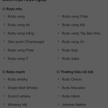
Rượu nhẹ
Rượu vang
Rượu vang Chile
Rượu vang đỏ
Rượu vang Mỹ
Rượu vang trắng
Rượu vang Tây Ban Nha
Sâm panh (Champage)
Rượu vang Úc
Rượu vang Pháp
Rượu Soju
Rượu vang Ý
Rượu Sake
Rượu mạnh
Thương hiệu nổi bật
Rượu whisky
Rượu Chivas
Single Malt Whisky
Rượu Macallan
Scotch whisky
Rượu Hibiki
Whiskey Mỹ
Johnnie Walker