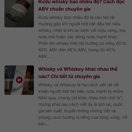
Rượu whisky bao nhiêu độ? Cách đọc
ABV chuẩn chuyên gia
Rượu whisky bao nhiêu độ là câu hỏi rất
thường gặp khi người mới bắt đầu tìm hiểu
whisky, nhất là khi so sánh với rượu vang, bia,
rượu mùi hoặc các dòng rượu mạnh khác.
Phần lớn whisky trên thị trường có nồng độ từ
40% ABV đến 46% ABV, trong đó 40%
ABV...
Whisky và Whiskey khác nhau thế
nào? Chi tiết từ chuyên gia
Whisky và Whiskey là hai cách viết rất dễ
khiến người mới tìm hiểu rượu mạnh bị nhầm.
Nhìn qua, chúng chỉ khác nhau một chữ “e”,
nhưng phía sau cách viết ấy là lịch sử, quốc
gia sản xuất, truyền thống chưng cất và
phong cách hương vị riêng của từng vùng. Về
bản...