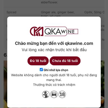
elderflower.
Spiced
Ginger ale, ginger beer,
Opihr, Sông Cái,
tonic, vỏ cam.
Berry hoặc Pink Gin
Soda, lemonade, tonic
Beefeater Pink, 
hương berry.
Greenall’s Wild B
Craft Gin cao cấp
Tonic ít ngọt, soda,
Monkey 47, No. 3
Chào mừng bạn đến với qkawine.com
garnish tối giản.
Vui lòng xác nhận trước khi bắt đầu
6. Công thức Gin dễ pha tại nhà
Đủ 18 tuổi
Chưa đủ 18 tuổi
Ghi nhớ lựa chọn
Website không dành cho người dưới 18 tuổi, phụ nữ đang
mang thai.
Thưởng thức có trách nhiệm