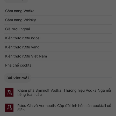
Cẩm nang Vodka
Cẩm nang Whisky
Giá rượu ngoại
Kiến thức rượu ngoại
Kiến thức rượu vang
Kiến thức rượu Việt Nam
Pha chế cocktail
Bài viết mới
Khám phá Smirnoff Vodka: Thương hiệu Vodka Nga nổi
12
tiếng toàn cầu
Th6
Không
có
Rượu Gin và Vermouth: Cặp đôi linh hồn của cocktail cổ
bình
11
luận
điển
Th6
ở
Khám
Không