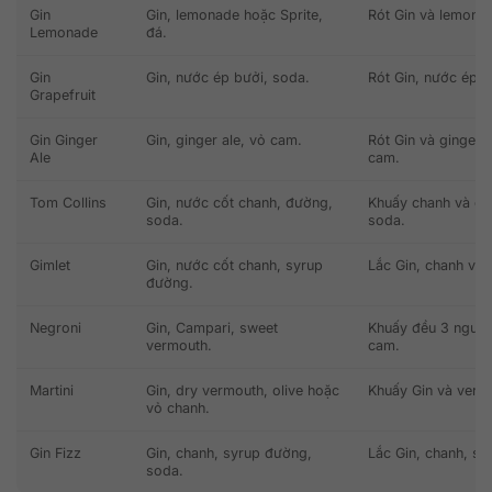
Gin
Gin, lemonade hoặc Sprite,
Rót Gin và lemonad
Lemonade
đá.
Gin
Gin, nước ép bưởi, soda.
Rót Gin, nước ép b
Grapefruit
Gin Ginger
Gin, ginger ale, vỏ cam.
Rót Gin và ginger a
Ale
cam.
Tom Collins
Gin, nước cốt chanh, đường,
Khuấy chanh và đư
soda.
soda.
Gimlet
Gin, nước cốt chanh, syrup
Lắc Gin, chanh và s
đường.
Negroni
Gin, Campari, sweet
Khuấy đều 3 nguyên 
vermouth.
cam.
Martini
Gin, dry vermouth, olive hoặc
Khuấy Gin và vermou
vỏ chanh.
Gin Fizz
Gin, chanh, syrup đường,
Lắc Gin, chanh, sy
soda.