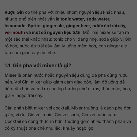
Rượu Gin
có thể pha với nhiều nhóm nguyên liệu khác nhau,
nhưng phổ biến nhất vẫn là
tonic water, soda water,
lemonade, Sprite, ginger ale, ginger beer, nước ép trái cây,
vermouth
và một số nguyên liệu tươi
. Mỗi loại mixer sẽ tạo ra
một sắc thái khác nhau: tonic cho vị đắng nhẹ, soda giúp vị Gin
rõ hơn, nước ép trái cây làm ly uống mềm hơn, còn ginger ale
tạo cảm giác cay ấm nhẹ.
1.1. Gin pha với mixer là gì?
Mixer
là phần nước hoặc nguyên liệu dùng để pha cùng rượu
nền. Với Gin, mixer giúp giảm cảm giác cồn, làm đồ uống dễ
tiếp cận hơn và mở ra các lớp hương như citrus, thảo mộc, hoa,
gia vị hoặc trái cây.
Cần phân biệt mixer với cocktail. Mixer thường là cách pha đơn
giản, ví dụ: Gin với tonic, Gin với soda, Gin với nước cam.
Cocktail có công thức rõ hơn, thường gồm nhiều thành phần và
có kỹ thuật pha chế như lắc, khuấy hoặc lọc.