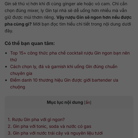
Gin sẽ thú vị hơn khi đi cùng ginger ale hoặc vỏ cam. Chỉ cần
chọn đúng mixer, ly Gin tại nhà sẽ dễ uống hơn nhiều mà vẫn
giữ được mùi thơm riêng.
Vậy rượu Gin sẽ ngon hơn nếu được
pha cùng gì?
Mời bạn đọc tìm hiểu chi tiết trong nội dung dưới
đây.
Có thể bạn quan tâm:
Top 15+ công thức pha chế cocktail rượu Gin ngon bạn nên
thử
Cách chọn ly, đá và garnish khi uống Gin đúng chuẩn
chuyên gia
Điểm danh 10 thương hiệu Gin được giới bartender ưa
chuộng
Mục lục nội dung
[
ẩn
]
1. Rượu Gin pha với gì ngon?
2. Gin pha với tonic, soda và nước có gas
3. Gin pha với nước trái cây và nguyên liệu tươi