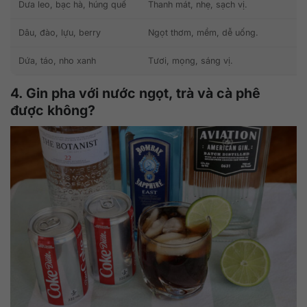
Dưa leo, bạc hà, húng quế
Thanh mát, nhẹ, sạch vị.
Dâu, đào, lựu, berry
Ngọt thơm, mềm, dễ uống.
Dứa, táo, nho xanh
Tươi, mọng, sáng vị.
4. Gin pha với nước ngọt, trà và cà phê
được không?