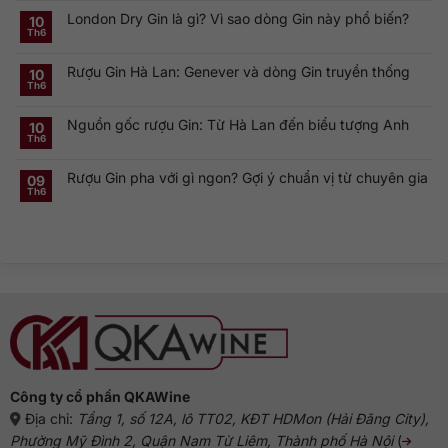
phá
có
Smirnoff
London Dry Gin là gì? Vì sao dòng Gin này phổ biến?
bình
10
Vodka:
luận
Th6
Thương
ở
Không
hiệu
Rượu
có
Vodka
Gin
bình
Nga
Rượu Gin Hà Lan: Genever và dòng Gin truyền thống
và
luận
10
nổi
ở
Vermouth:
Th6
tiếng
Không
London
Cặp
toàn
có
Dry
đôi
cầu
bình
Gin
linh
Nguồn gốc rượu Gin: Từ Hà Lan đến biểu tượng Anh
luận
10
là
hồn
ở
gì?
của
Th6
Không
Rượu
Vì
cocktail
có
Gin
sao
cổ
bình
Hà
dòng
điển
Rượu Gin pha với gì ngon? Gợi ý chuẩn vị từ chuyên gia
luận
09
Lan:
Gin
ở
Genever
này
Th6
Không
Nguồn
và
phổ
có
gốc
dòng
biến?
bình
rượu
Gin
luận
Gin:
truyền
ở
Từ
thống
Rượu
Hà
Gin
Lan
pha
đến
với
biểu
gì
tượng
ngon?
Anh
Gợi
ý
chuẩn
vị
từ
chuyên
gia
Công ty cổ phần QKAWine
Địa chỉ:
Tầng 1, số 12A, lô TT02, KĐT HDMon (Hải Đăng City),
Phường Mỹ Đình 2, Quận Nam Từ Liêm, Thành phố Hà Nội
(