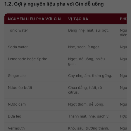
1.2. Gợi ý nguyên liệu pha với Gin dễ uống
NGUYÊN LIỆU PHA VỚI GIN
VỊ TẠO RA
PHÙ 
Tonic water
Đắng nhẹ, mát, sủi bọt.
Người
điển.
Soda water
Nhẹ, sạch, ít ngọt.
Người 
Lemonade hoặc Sprite
Ngọt, dễ uống, nhiều
Người
gas.
Ginger ale
Cay nhẹ, ấm, thơm gừng.
Người 
Nước ép bưởi
Chua đắng, tươi, rõ
Người 
citrus.
Nước cam
Ngọt thơm, dễ uống.
Người 
Dưa leo
Thanh mát, nhẹ, sạch vị.
Hợp vớ
Vermouth
Khô, sâu, trưởng thành.
Người 