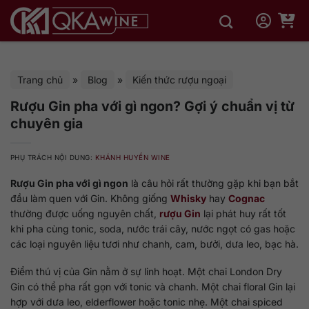
Bỏ
qua
nội
dung
Trang chủ
»
Blog
»
Kiến thức rượu ngoại
Rượu Gin pha với gì ngon? Gợi ý chuẩn vị từ
chuyên gia
PHỤ TRÁCH NỘI DUNG:
KHÁNH HUYỀN WINE
Rượu Gin pha với gì ngon
là câu hỏi rất thường gặp khi bạn bắt
đầu làm quen với Gin. Không giống
Whisky
hay
Cognac
thường được uống nguyên chất,
rượu Gin
lại phát huy rất tốt
khi pha cùng tonic, soda, nước trái cây, nước ngọt có gas hoặc
các loại nguyên liệu tươi như chanh, cam, bưởi, dưa leo, bạc hà.
Điểm thú vị của Gin nằm ở sự linh hoạt. Một chai London Dry
Gin có thể pha rất gọn với tonic và chanh. Một chai floral Gin lại
hợp với dưa leo, elderflower hoặc tonic nhẹ. Một chai spiced