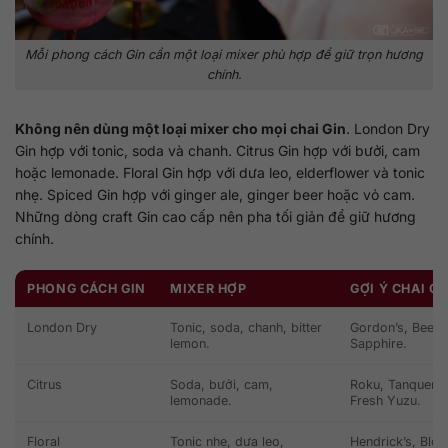
Mỗi phong cách Gin cần một loại mixer phù hợp để giữ trọn hương
chính.
Không nên dùng một loại mixer cho mọi chai Gin
. London Dry
Gin hợp với tonic, soda và chanh. Citrus Gin hợp với bưởi, cam
hoặc lemonade. Floral Gin hợp với dưa leo, elderflower và tonic
nhẹ. Spiced Gin hợp với ginger ale, ginger beer hoặc vỏ cam.
Những dòng craft Gin cao cấp nên pha tối giản để giữ hương
chính.
PHONG CÁCH GIN
MIXER HỢP
GỢI Ý CHAI GI
London Dry
Tonic, soda, chanh, bitter
Gordon’s, Beefe
lemon.
Sapphire.
Citrus
Soda, bưởi, cam,
Roku, Tanqueray
lemonade.
Fresh Yuzu.
Floral
Tonic nhẹ, dưa leo,
Hendrick’s, Bloo