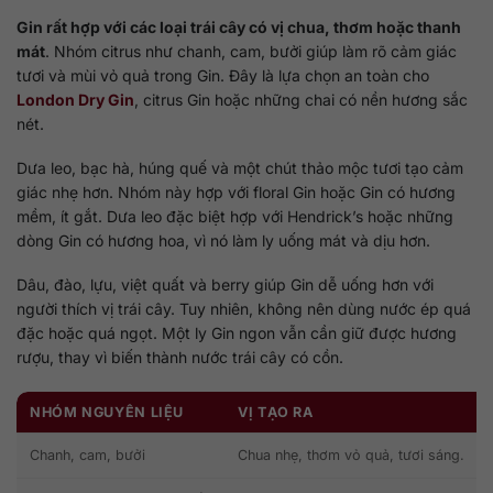
Gin rất hợp với các loại trái cây có vị chua, thơm hoặc thanh
mát
. Nhóm citrus như chanh, cam, bưởi giúp làm rõ cảm giác
tươi và mùi vỏ quả trong Gin. Đây là lựa chọn an toàn cho
London Dry Gin
, citrus Gin hoặc những chai có nền hương sắc
nét.
Dưa leo, bạc hà, húng quế và một chút thảo mộc tươi tạo cảm
giác nhẹ hơn. Nhóm này hợp với floral Gin hoặc Gin có hương
mềm, ít gắt. Dưa leo đặc biệt hợp với Hendrick’s hoặc những
dòng Gin có hương hoa, vì nó làm ly uống mát và dịu hơn.
Dâu, đào, lựu, việt quất và berry giúp Gin dễ uống hơn với
người thích vị trái cây. Tuy nhiên, không nên dùng nước ép quá
đặc hoặc quá ngọt. Một ly Gin ngon vẫn cần giữ được hương
rượu, thay vì biến thành nước trái cây có cồn.
NHÓM NGUYÊN LIỆU
VỊ TẠO RA
Chanh, cam, bưởi
Chua nhẹ, thơm vỏ quả, tươi sáng.