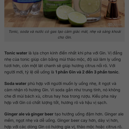
Tonic, soda và nước có gas tạo cảm giác mát, nhẹ và sảng khoái
cho Gin.
Tonic water
là lựa chọn kinh điển nhất khi pha với Gin. Vị đắng
nhẹ của tonic giúp cân bằng mùi thảo mộc, độ sủi làm ly uống
tươi hơn, còn một lát chanh sẽ giúp hương citrus nổi rõ. Với
người mới, tỷ lệ dễ uống là
1 phần Gin và 2 đến 3 phần tonic
.
Soda water
phù hợp với người muốn ly uống nhẹ, ít ngọt và
cảm nhận rõ hương Gin. Vì soda gần như trung tính, nó không
che đi mùi bách xù, citrus hay hoa trong rượu. Kiểu pha này
hợp với Gin có chất lượng tốt, hương rõ và hậu vị sạch.
Ginger ale và ginger beer
tạo hướng uống đậm hơn. Ginger ale
mềm, ngọt nhẹ và dễ uống. Ginger beer cay hơn, dày vị hơn,
hợp với các dòng Gin có hương gia vị, thảo mộc hoặc citrus rõ.