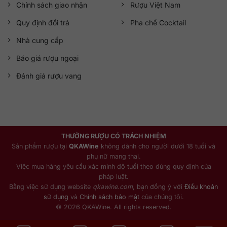
Chính sách giao nhận
Rượu Việt Nam
Quy định đổi trả
Pha chế Cocktail
Nhà cung cấp
Báo giá rượu ngoại
Đánh giá rượu vang
THƯỞNG RƯỢU CÓ TRÁCH NHIỆM
Sản phẩm rượu tại
QKAWine
không dành cho người dưới 18 tuổi và
phụ nữ mang thai.
Việc mua hàng yêu cầu xác minh độ tuổi theo đúng quy định của
pháp luật.
Bằng việc sử dụng website
qkawine.com
, bạn đồng ý với
Điều khoản
sử dụng
và
Chính sách bảo mật
của chúng tôi.
© 2026 QKAWine. All rights reserved.