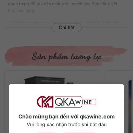
quan trọng để tạo nên chất rượu mạch nha đơn cất tuyệt
hảo của hãng.
Cảm hứng chính của dòng rượu này là con sông Spey thơ
Chi tiết
mộng chảy qua khu đất Speyside nơi Macallan đặt nhà máy
chưng cất. Từ đó họ liên tục tìm kiếm những vùng nước xinh
đẹp có cảnh quan tương đồng. Trước hết là The Vermillion
Lakes, nằm trong Công viên Quốc gia Banff ở Alberta,
Sản phẩm tương tự
Canada, sự yên bình đã được thể hiện tinh tế trên nhãn chai
rượu.
Thông tin chi tiết về rượu Macallan
Boutique Collection
Xuất xứ: Scotland
Thương hiệu: The Macallan
Vùng sản xuất: Speyside
Phân loại: Single Malt Scotch Whisky
Chào mừng bạn đến với qkawine.com
Nguyên liệu: Mạch nha, ngũ cốc
Nồng độ: 52%
Vui lòng xác nhận trước khi bắt đầu
Dung tích: 700 ml