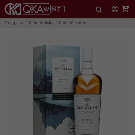
Bỏ
qua
nội
dung
Trang chủ
/
Rượu Whisky
/
Rượu Macallan