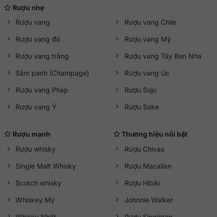
Rượu nhẹ
Rượu vang
Rượu vang Chile
Rượu vang đỏ
Rượu vang Mỹ
Rượu vang trắng
Rượu vang Tây Ban Nha
Sâm panh (Champage)
Rượu vang Úc
Rượu vang Pháp
Rượu Soju
Rượu vang Ý
Rượu Sake
Rượu mạnh
Thương hiệu nổi bật
Rượu whisky
Rượu Chivas
Single Malt Whisky
Rượu Macallan
Scotch whisky
Rượu Hibiki
Whiskey Mỹ
Johnnie Walker
Whisky Nhật
Rượu Singleton