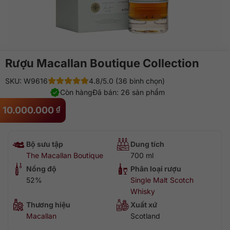
Rượu Macallan Boutique Collection
SKU: W9616
4.8/5.0 (36 bình chọn)
Còn hàng
Đã bán: 26 sản phẩm
10.000.000
₫
Bộ sưu tập
Dung tích
The Macallan Boutique
700 ml
Nồng độ
Phân loại rượu
52%
Single Malt Scotch
Whisky
Thương hiệu
Xuất xứ
Macallan
Scotland