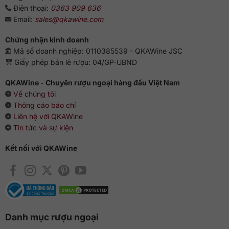
Điện thoại:
0363 909 636
Uống nguyên chất (uống neat), thưởng thức cùng đá viên
Email:
sales@qkawine.com
hoặc pha chế cocktail là những cách thưởng thức chuẩn
sành nhất dành cho rượu whisky của hãng The Macallan.
Chứng nhận kinh doanh
Mã số doanh nghiệp: 0110385539 - QKAWine JSC
Giấy phép bán lẻ rượu: 04/GP-UBND
QKAWine - Chuyên rượu ngoại hàng đầu Việt Nam
Về chúng tôi
Thông cáo báo chí
Liên hệ với QKAWine
Tin tức và sự kiện
Kết nối với QKAWine
Danh mục rượu ngoại