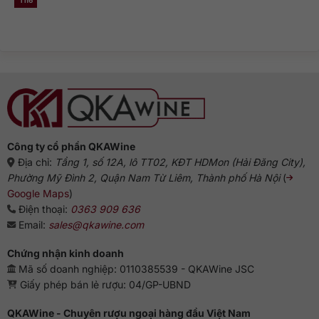
Th6
Không
Nguồn
và
phổ
có
gốc
dòng
biến?
bình
rượu
Gin
luận
Gin:
truyền
ở
Từ
thống
Rượu
Hà
Gin
Lan
pha
đến
với
biểu
gì
tượng
ngon?
Anh
Gợi
ý
chuẩn
vị
từ
chuyên
gia
Công ty cổ phần QKAWine
Địa chỉ:
Tầng 1, số 12A, lô TT02, KĐT HDMon (Hải Đăng City),
Phường Mỹ Đình 2, Quận Nam Từ Liêm, Thành phố Hà Nội
(
Google Maps
)
Điện thoại:
0363 909 636
Email:
sales@qkawine.com
Chứng nhận kinh doanh
Mã số doanh nghiệp: 0110385539 - QKAWine JSC
Giấy phép bán lẻ rượu: 04/GP-UBND
QKAWine - Chuyên rượu ngoại hàng đầu Việt Nam