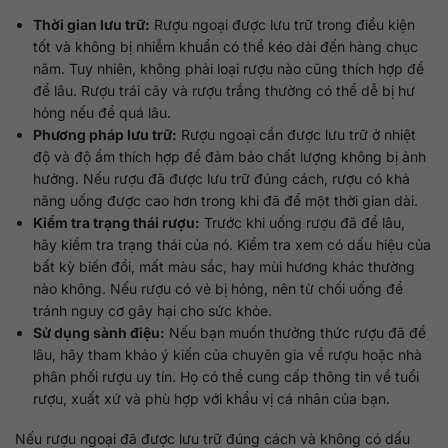
Thời gian lưu trữ:
Rượu ngoại được lưu trữ trong điều kiện
tốt và không bị nhiễm khuẩn có thể kéo dài đến hàng chục
năm. Tuy nhiên, không phải loại rượu nào cũng thích hợp để
để lâu. Rượu trái cây và rượu trắng thường có thể dễ bị hư
hỏng nếu để quá lâu.
Phương pháp lưu trữ:
Rượu ngoại cần được lưu trữ ở nhiệt
độ và độ ẩm thích hợp để đảm bảo chất lượng không bị ảnh
hưởng. Nếu rượu đã được lưu trữ đúng cách, rượu có khả
năng uống được cao hơn trong khi đã để một thời gian dài.
Kiểm tra trạng thái rượu:
Trước khi uống rượu đã để lâu,
hãy kiểm tra trạng thái của nó. Kiểm tra xem có dấu hiệu của
bất kỳ biến đổi, mất màu sắc, hay mùi hương khác thường
nào không. Nếu rượu có vẻ bị hỏng, nên từ chối uống để
tránh nguy cơ gây hại cho sức khỏe.
Sử dụng sành điệu:
Nếu bạn muốn thưởng thức rượu đã để
lâu, hãy tham khảo ý kiến của chuyên gia về rượu hoặc nhà
phân phối rượu uy tín. Họ có thể cung cấp thông tin về tuổi
rượu, xuất xứ và phù hợp với khẩu vị cá nhân của bạn.
Nếu rượu ngoại đã được lưu trữ đúng cách và không có dấu