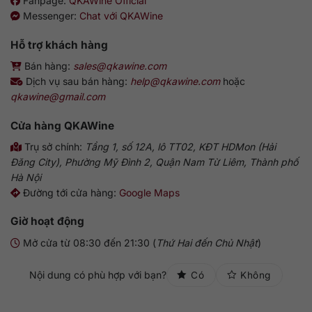
Fanpage:
QKAWine Official
Messenger:
Chat với QKAWine
Hỗ trợ khách hàng
Bán hàng:
sales@qkawine.com
Dịch vụ sau bán hàng:
help@qkawine.com
hoặc
qkawine@gmail.com
Cửa hàng
QKAWine
Trụ sở chính:
Tầng 1, số 12A, lô TT02, KĐT HDMon (Hải
Đăng City), Phường Mỹ Đình 2, Quận Nam Từ Liêm, Thành phố
Hà Nội
Đường tới cửa hàng:
Google Maps
Giờ hoạt động
Mở cửa từ 08:30 đến 21:30 (
Thứ Hai đến Chủ Nhật
)
Nội dung có phù hợp với bạn?
Có
Không