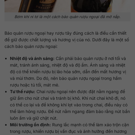
Bơm khí ni tơ là một cách bảo quản rượu ngoại đã mở nắp.
Bảo quản rượu ngoại hay rượu tây đúng cách là điều cần thiết
để giữ được chất lượng và hương vị của nó. Dưới đây là một số
cách bảo quản rượu ngoại:
Nhiệt độ và ánh sáng:
Cần phải bảo quản rượu ở nơi tối và
mát, tránh ánh sáng, nhiệt độ và độ ẩm. Ánh sáng và nhiệt
độ có thể khiến rượu bị lão hóa sớm, dẫn đến mất hương vị
và mùi thơm. Do đó, nên bảo quản rượu ngoại trong hầm
rượu hoặc tủ tối, mát mẻ.
Tư thế rượu:
Chai rượu ngoại nên được đặt nằm ngang để
giữ ẩm cho nút chai và tránh bị khô. Khi nút chai khô đi, nó
có thể co lại và để không khí lọt vào trong chai, điều này có
thể làm hỏng rượu. Để nút nằm ngang đảm bảo rằng nút bần
luôn ẩm và giữ chặt nút.
Môi trường ổn định:
Rung lắc mạnh có thể làm xáo trộn cặn
trong rượu, khiến rượu bị vẩn đục và ảnh hưởng đến hương