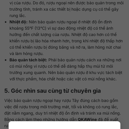
vị của rượu. Do đó, rượu ngoại nên được bảo quản trong môi
trường tĩnh, tránh xa các thiết bị hoặc dụng cụ có thể gây
rung lắc.
Nhiệt độ:
Nên bảo quản rượu ngoại ở nhiệt độ ổn định
khoảng 55°F (13°C) vì sự dao động nhiệt độ có thể ảnh
hưởng đến chất lượng của rượu. Nhiệt độ cao hơn có thể
khiến rượu bị lão hóa nhanh hơn, trong khi nhiệt độ thấp hơn
có thể khiến rượu bị đóng băng và nở ra, làm hỏng nút chai
và làm hỏng rượu.
Bảo quản tách biệt:
Phải bảo quản rượu cách xa những nơi
có mùi nồng vì rượu có thể dễ dàng hấp thụ mùi từ môi
trường xung quanh. Nên bảo quản rượu ở khu vực tách biệt
với thực phẩm, hóa chất hoặc các vật có mùi nồng khác.
5. Góc nhìn sau cùng từ chuyên gia
Việc bảo quản rượu ngoại hay rượu Tây đúng cách bao gồm
việc để rượu trong môi trường mát, tối và không có rung lắc,
đặt nằm ngang, duy trì nhiệt độ ổn định và tránh xa mùi nồng.
Bằng cách làm theo những hướng dẫn
QKAWine
đã đề xuất,
rượu có thể được bảo quản trong thời gian dài hơn mà không