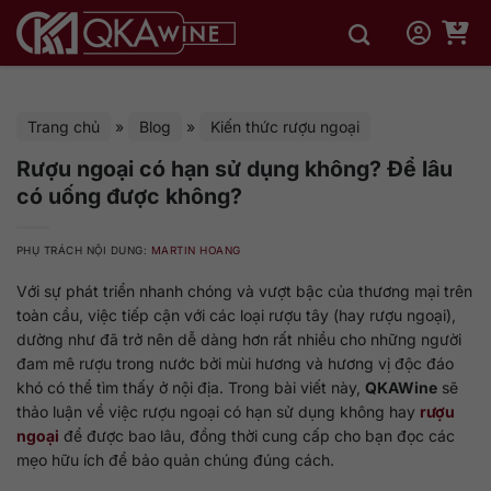
Bỏ
qua
nội
dung
Trang chủ
»
Blog
»
Kiến thức rượu ngoại
Rượu ngoại có hạn sử dụng không? Để lâu
có uống được không?
PHỤ TRÁCH NỘI DUNG:
MARTIN HOANG
Với sự phát triển nhanh chóng và vượt bậc của thương mại trên
toàn cầu, việc tiếp cận với các loại rượu tây (hay rượu ngoại),
dường như đã trở nên dễ dàng hơn rất nhiều cho những người
đam mê rượu trong nước bởi mùi hương và hương vị độc đáo
khó có thể tìm thấy ở nội địa. Trong bài viết này,
QKAWine
sẽ
thảo luận về việc rượu ngoại có hạn sử dụng không hay
rượu
ngoại
để được bao lâu, đồng thời cung cấp cho bạn đọc các
mẹo hữu ích để bảo quản chúng đúng cách.