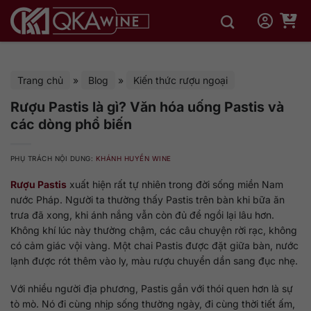
Bỏ
qua
nội
dung
Trang chủ
»
Blog
»
Kiến thức rượu ngoại
Rượu Pastis là gì? Văn hóa uống Pastis và
các dòng phổ biến
PHỤ TRÁCH NỘI DUNG:
KHÁNH HUYỀN WINE
Rượu Pastis
xuất hiện rất tự nhiên trong đời sống miền Nam
nước Pháp. Người ta thường thấy Pastis trên bàn khi bữa ăn
trưa đã xong, khi ánh nắng vẫn còn đủ để ngồi lại lâu hơn.
Không khí lúc này thường chậm, các câu chuyện rời rạc, không
có cảm giác vội vàng. Một chai Pastis được đặt giữa bàn, nước
lạnh được rót thêm vào ly, màu rượu chuyển dần sang đục nhẹ.
Với nhiều người địa phương, Pastis gắn với thói quen hơn là sự
tò mò. Nó đi cùng nhịp sống thường ngày, đi cùng thời tiết ấm,