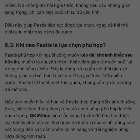
nhiên. Nó không đòi hỏi nghi thức, không yêu cầu không gian
sang trọng, chỉ cần một buổi chiều đủ yên tĩnh.
Điều này giúp Pastis tiếp tục được lựa chọn, ngay cả khi thế
giới rượu mùi ngày càng đa dạng.
6.3. Khi nào Pastis là lựa chọn phù hợp?
Pastis phù hợp khi người uống muốn
kéo dài khoảnh khắc sau
bữa ăn
, muốn trò chuyện thêm, hoặc đơn giản là muốn ngồi lại
trong ánh nắng chiều. Đây là dòng rượu gắn với thời gian và
không gian cụ thể, hơn là với dịp lễ hay sự kiện. Với nhiều
người, Pastis trở thành một thói quen, không cần lý do rõ ràng
để mở chai.
Nếu bạn muốn hiểu rõ hơn về Pastis theo đúng bối cảnh thưởng
thức, việc chọn đúng dòng rượu và cách uống phù hợp là điều
quan trọng.
QKAWine
luôn sẵn sàng tư vấn để bạn tìm được
loại Pastis phù hợp với thói quen và khẩu vị của mình, cùng cam
kết mang đến các sản phẩm chính hãng và trải nghiệm uống
rượu đúng tinh thần.