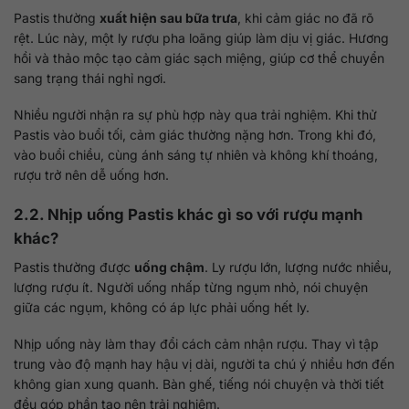
Pastis thường
xuất hiện sau bữa trưa
, khi cảm giác no đã rõ
rệt. Lúc này, một ly rượu pha loãng giúp làm dịu vị giác. Hương
hồi và thảo mộc tạo cảm giác sạch miệng, giúp cơ thể chuyển
sang trạng thái nghỉ ngơi.
Nhiều người nhận ra sự phù hợp này qua trải nghiệm. Khi thử
Pastis vào buổi tối, cảm giác thường nặng hơn. Trong khi đó,
vào buổi chiều, cùng ánh sáng tự nhiên và không khí thoáng,
rượu trở nên dễ uống hơn.
2.2. Nhịp uống Pastis khác gì so với rượu mạnh
khác?
Pastis thường được
uống chậm
. Ly rượu lớn, lượng nước nhiều,
lượng rượu ít. Người uống nhấp từng ngụm nhỏ, nói chuyện
giữa các ngụm, không có áp lực phải uống hết ly.
Nhịp uống này làm thay đổi cách cảm nhận rượu. Thay vì tập
trung vào độ mạnh hay hậu vị dài, người ta chú ý nhiều hơn đến
không gian xung quanh. Bàn ghế, tiếng nói chuyện và thời tiết
đều góp phần tạo nên trải nghiệm.