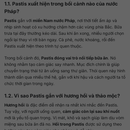
1.1. Pastis xuất hiện trong bối cảnh nào của nước
Pháp?
Pastis
gắn với
miền Nam nước Pháp
, nơi thời tiết ấm áp và
nhịp sinh hoạt có xu hướng chậm hơn các vùng phía Bắc. Bữa
trưa tại đây thường kéo dài. Sau khi ăn xong, nhiều người chọn
ngồi lại thay vì rời bàn ngay. Cà phê, nước khoáng, rồi đến
Pastis xuất hiện theo trình tự quen thuộc.
Trong bối cảnh đó,
Pastis đóng vai trò nối tiếp bữa ăn
. Nó
không nhằm tạo cảm giác say nhanh. Mục đích chính là giúp
chuyển trạng thái từ ăn uống sang thư giãn. Thói quen này hình
thành dần qua nhiều thế hệ, gắn với khí hậu và cách người ta tổ
chức thời gian trong ngày.
1.2. Vì sao Pastis gắn với hương hồi và thảo mộc?
Hương hồi
là đặc điểm dễ nhận ra nhất khi nhắc đến Pastis.
Tuy vậy, với người uống quen,
cảm giác còn lại sau khi nuốt
mới là yếu tố quan trọng. Vị mát, khô và sạch giúp làm dịu vòm
miệng sau bữa ăn đã no.
Hồi trong Pastis
được sử dụng theo