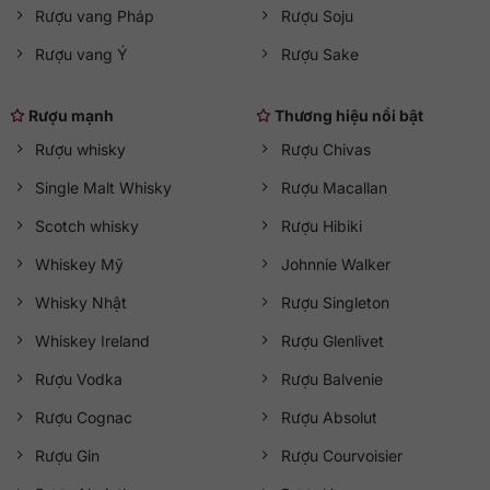
Rượu vang Pháp
Rượu Soju
Rượu vang Ý
Rượu Sake
Rượu mạnh
Thương hiệu nổi bật
Rượu whisky
Rượu Chivas
Single Malt Whisky
Rượu Macallan
Scotch whisky
Rượu Hibiki
Whiskey Mỹ
Johnnie Walker
Whisky Nhật
Rượu Singleton
Whiskey Ireland
Rượu Glenlivet
Rượu Vodka
Rượu Balvenie
Rượu Cognac
Rượu Absolut
Rượu Gin
Rượu Courvoisier