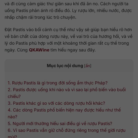
và đi cùng cảm giác thư giãn sau khi đã ăn no. Cách người ta
uống Pastis phản ánh rõ điều đó. Ly rượu lớn, nhiều nước, được
nhấp chậm rãi trong lúc trò chuyện.
Đặt Pastis vào bối cảnh cụ thể như vậy sẽ giúp bạn hiểu rõ hơn
về bản chất của dòng rượu này, về vai trò của hương hồi, và về
lý do Pastis phù hợp với một khoảng thời gian rất cụ thể trong
ngày. Cùng
QKAWine
tìm hiểu ngay sau đây.
Mục lục nội dung
[
ẩn
]
1. Rượu Pastis là gì trong đời sống ẩm thực Pháp?
2. Pastis được uống khi nào và vì sao lại phổ biến vào buổi
chiều?
3. Pastis khác gì so với các dòng rượu hồi khác?
4. Các dòng Pastis phổ biến hiện nay được hiểu như thế
nào?
5. Người mới thường hiểu sai điều gì về rượu Pastis?
6. Vì sao Pastis vẫn giữ chỗ đứng riêng trong thế giới rượu
mùi?