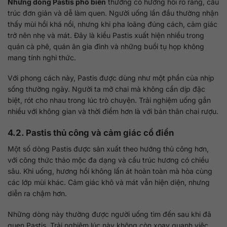
Những dòng Pastis phổ biến
thường có hương hồi rõ ràng, cấu
trúc đơn giản và dễ làm quen. Người uống lần đầu thường nhận
thấy mùi hồi khá nổi, nhưng khi pha loãng đúng cách, cảm giác
trở nên nhẹ và mát. Đây là kiểu Pastis xuất hiện nhiều trong
quán cà phê, quán ăn gia đình và những buổi tụ họp không
mang tính nghi thức.
Với phong cách này, Pastis được dùng như một phần của nhịp
sống thường ngày. Người ta mở chai mà không cần dịp đặc
biệt, rót cho nhau trong lúc trò chuyện. Trải nghiệm uống gắn
nhiều với không gian và thời điểm hơn là với bản thân chai rượu.
4.2. Pastis thủ công và cảm giác cổ điển
Một số dòng Pastis được sản xuất theo hướng thủ công hơn,
với công thức thảo mộc đa dạng và cấu trúc hương có chiều
sâu. Khi uống, hương hồi không lấn át hoàn toàn mà hòa cùng
các lớp mùi khác. Cảm giác khô và mát vẫn hiện diện, nhưng
diễn ra chậm hơn.
Những dòng này thường được người uống tìm đến sau khi đã
quen Pastis. Trải nghiệm lúc này không còn xoay quanh việc