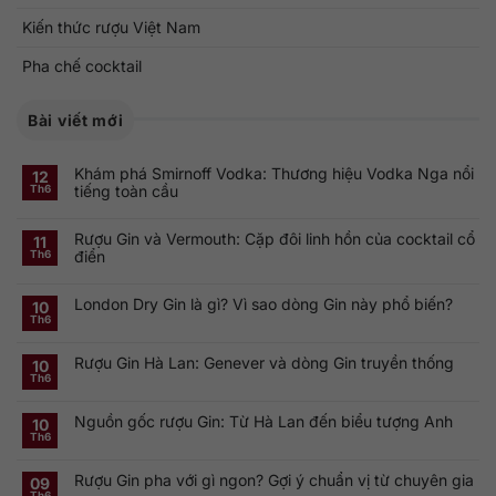
Kiến thức rượu Việt Nam
Pha chế cocktail
Bài viết mới
Khám phá Smirnoff Vodka: Thương hiệu Vodka Nga nổi
12
tiếng toàn cầu
Th6
Không
có
Rượu Gin và Vermouth: Cặp đôi linh hồn của cocktail cổ
bình
11
luận
điển
Th6
ở
Khám
Không
phá
có
Smirnoff
London Dry Gin là gì? Vì sao dòng Gin này phổ biến?
bình
10
Vodka:
luận
Th6
Thương
ở
Không
hiệu
Rượu
có
Vodka
Gin
bình
Nga
Rượu Gin Hà Lan: Genever và dòng Gin truyền thống
và
luận
10
nổi
ở
Vermouth:
Th6
tiếng
Không
London
Cặp
toàn
có
Dry
đôi
cầu
bình
Gin
linh
Nguồn gốc rượu Gin: Từ Hà Lan đến biểu tượng Anh
luận
10
là
hồn
ở
gì?
của
Th6
Không
Rượu
Vì
cocktail
có
Gin
sao
cổ
bình
Hà
dòng
điển
Rượu Gin pha với gì ngon? Gợi ý chuẩn vị từ chuyên gia
luận
09
Lan:
Gin
ở
Genever
này
Th6