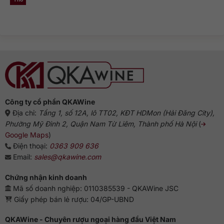
Không
Nguồn
và
phổ
có
gốc
dòng
biến?
bình
rượu
Gin
luận
Gin:
truyền
ở
Từ
thống
Rượu
Hà
Gin
Lan
pha
đến
với
biểu
gì
tượng
ngon?
Anh
Gợi
ý
chuẩn
vị
từ
chuyên
gia
Công ty cổ phần QKAWine
Địa chỉ:
Tầng 1, số 12A, lô TT02, KĐT HDMon (Hải Đăng City),
Phường Mỹ Đình 2, Quận Nam Từ Liêm, Thành phố Hà Nội
(
Google Maps
)
Điện thoại:
0363 909 636
Email:
sales@qkawine.com
Chứng nhận kinh doanh
Mã số doanh nghiệp: 0110385539 - QKAWine JSC
Giấy phép bán lẻ rượu: 04/GP-UBND
QKAWine - Chuyên rượu ngoại hàng đầu Việt Nam