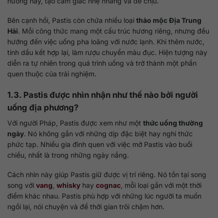
hướng này, tạo cảm giác nhẹ nhàng và dễ chịu.
Bên cạnh hồi, Pastis còn chứa nhiều loại
thảo mộc Địa Trung
Hải
. Mỗi công thức mang một cấu trúc hương riêng, nhưng đều
hướng đến việc uống pha loãng với nước lạnh. Khi thêm nước,
tinh dầu kết hợp lại, làm rượu chuyển màu đục. Hiện tượng này
diễn ra tự nhiên trong quá trình uống và trở thành một phần
quen thuộc của trải nghiệm.
1.3. Pastis được nhìn nhận như thế nào bởi người
uống địa phương?
Với người Pháp, Pastis được xem như một
thức uống thường
ngày
. Nó không gắn với những dịp đặc biệt hay nghi thức
phức tạp. Nhiều gia đình quen với việc mở Pastis vào buổi
chiều, nhất là trong những ngày nắng.
Cách nhìn này giúp Pastis giữ được vị trí riêng. Nó tồn tại song
song với
vang
,
whisky
hay
cognac
, mỗi loại gắn với một thời
điểm khác nhau. Pastis phù hợp với những lúc người ta muốn
ngồi lại, nói chuyện và để thời gian trôi chậm hơn.