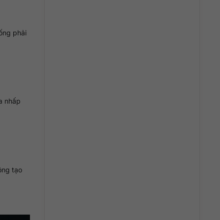
ống phải
ừa nhấp
ông tạo