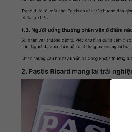
Trong thực tế, một chai Pastis có cấu trúc hương đơn g
phức tạp hơn.
1.3. Người uống thường phân vân ở điểm nà
Sự phân vân thường đến từ việc khó hình dung cảm giác u
hơn. Người đã quen lại muốn biết dòng nào mang lại trải
Chính những câu hỏi này khiến ba dòng Pastis thường đư
2. Pastis Ricard mang lại trải nghi