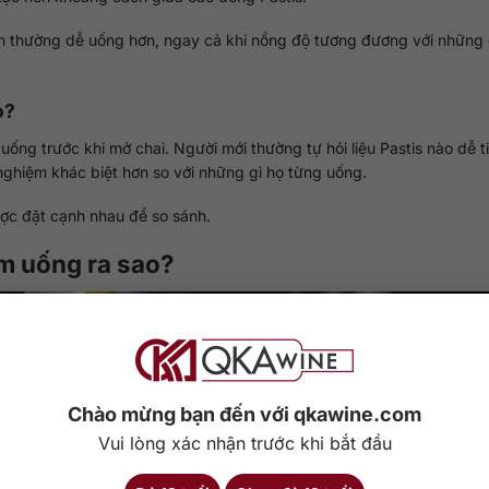
iản thường dễ uống hơn, ngay cả khi nồng độ tương đương với những
o?
ống trước khi mở chai. Người mới thường tự hỏi liệu Pastis nào dễ t
 nghiệm khác biệt hơn so với những gì họ từng uống.
ợc đặt cạnh nhau để so sánh.
ệm uống ra sao?
Chào mừng bạn đến với qkawine.com
Vui lòng xác nhận trước khi bắt đầu