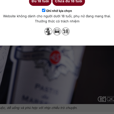
Đủ 18 tuổi
Chưa đủ 18 tuổi
Ghi nhớ lựa chọn
Website không dành cho người dưới 18 tuổi, phụ nữ đang mang thai.
Thưởng thức có trách nhiệm
uộc, dễ uống và phù hợp với nhịp chiều trò chuyện.