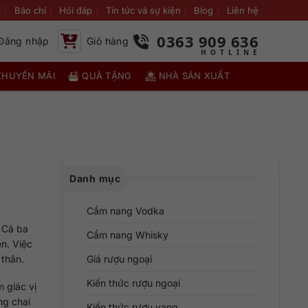
i
Báo chí
Hỏi đáp
Tin tức và sự kiện
Blog
Liên hệ
0363 909 636
Đăng nhập
Giỏ hàng
KHUYẾN MÃI
QUÀ TẶNG
NHÀ SẢN XUẤT
Danh mục
Cẩm nang Vodka
. Cả ba
Cẩm nang Whisky
n. Việc
 thân.
Giá rượu ngoại
Kiến thức rượu ngoại
 giác vị
ng chai
Kiến thức rượu vang