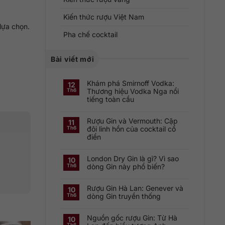
Kiến thức rượu Việt Nam
lựa chọn.
Pha chế cocktail
Bài viết mới
Khám phá Smirnoff Vodka:
12
Thương hiệu Vodka Nga nổi
Th6
tiếng toàn cầu
Không
có
Rượu Gin và Vermouth: Cặp
bình
11
luận
đôi linh hồn của cocktail cổ
Th6
ở
điển
Khám
phá
Không
Smirnoff
có
Vodka:
London Dry Gin là gì? Vì sao
bình
Thương
10
luận
hiệu
dòng Gin này phổ biến?
Th6
ở
Vodka
Rượu
Nga
Không
Gin
nổi
có
và
tiếng
Rượu Gin Hà Lan: Genever và
bình
10
Vermouth:
toàn
luận
dòng Gin truyền thống
Th6
Cặp
cầu
ở
đôi
London
Không
linh
Dry
có
hồn
Gin
Nguồn gốc rượu Gin: Từ Hà
bình
10
của
là
luận
cocktail
Th6