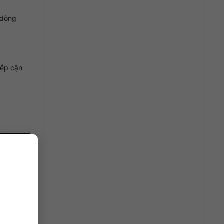
 dòng
iếp cận