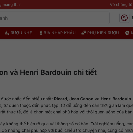
g mang thai.
Về chúng tô
RƯỢU NHẸ
BIA NHẬP KHẨU
PHỤ KIỆN RƯỢU
n và Henri Bardouin chi tiết
n được nhắc đến nhiều nhất:
Ricard
,
Jean Canon
và
Henri Bardouin
, từ quen thuộc đến phức tạp, từ dễ uống đến cần thời gian làm que
ất thực tế, đó là chọn một chai phù hợp với thói quen uống của bản
ày không thể hiện rõ qua vài thông số cơ bản. Trải nghiệm uống, cảm
. Có những chai phù hợp với buổi chiều trò chuyện nhẹ, cũng có nhữ