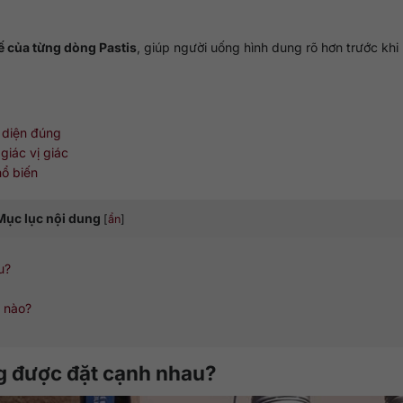
tế của từng dòng Pastis
, giúp người uống hình dung rõ hơn trước khi 
 diện đúng
giác vị giác
hổ biến
Mục lục nội dung
[
ẩn
]
u?
ế nào?
ng được đặt cạnh nhau?