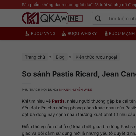
Bỏ
Sản phẩm không dành cho người dưới 18 tuổi và phụ nữ đan
qua
nội
dung
RƯỢU VANG
RƯỢU WHISKY
RƯỢU MẠNH
Trang chủ
»
Blog
»
Kiến thức rượu ngoại
So sánh Pastis Ricard, Jean Cano
PHỤ TRÁCH NỘI DUNG:
KHÁNH HUYỀN WINE
Khi tìm hiểu về
Pastis
, nhiều người thường gặp ba cái tê
đều đại diện cho những phong cách khác nhau của Pastis
đặt ba dòng này cạnh nhau thường xuất phát từ nhu cầu r
Điểm thú vị nằm ở chỗ sự khác biệt giữa ba dòng Pastis n
giác và bối cảnh sử dụng mới là những yếu tố quyết định