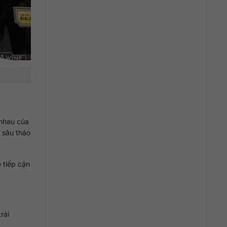
 nhau của
 sâu thảo
 tiếp cận
rải