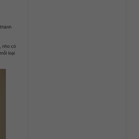
 thành
, nho có
mỗi loại