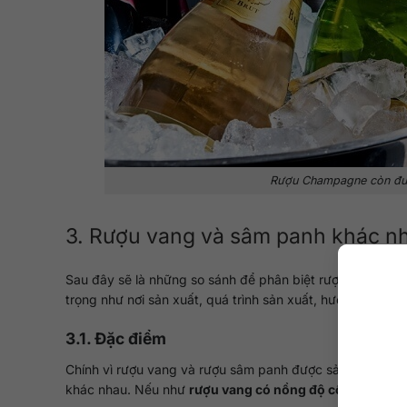
Rượu Champagne còn đượ
3. Rượu vang và sâm panh khác n
Sau đây sẽ là những so sánh để phân biệt rượu vang và
trọng như nơi sản xuất, quá trình sản xuất, hương vị, đặc
3.1. Đặc điểm
Chính vì rượu vang và rượu sâm panh được sản xuất từ nh
khác nhau. Nếu như
rượu vang có nồng độ cồn từ 5 đế