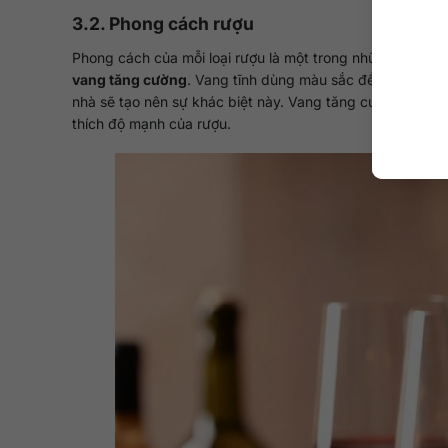
3.2. Phong cách rượu
Phong cách của mỗi loại rượu là một trong những điều t
vang tăng cường
. Vang tĩnh dùng màu sắc để phân loại 
nhà sẽ tạo nên sự khác biệt này. Vang tăng cường là nhữ
thích độ mạnh của rượu.