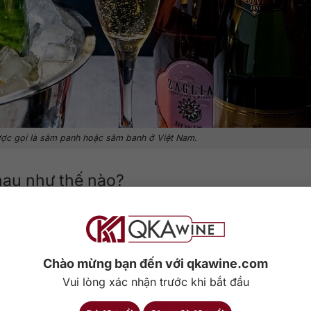
c gọi là sâm panh hoặc sâm banh ở Việt Nam.
hau như thế nào?
 sâm panh khác nhau như nào. Những điểm này sẽ dựa vào các yếu 
 điểm, phong cách, độ ngọt và giá thành. Cụ thể:
Chào mừng bạn đến với qkawine.com
Vui lòng xác nhận trước khi bắt đầu
iều giống nho và kỹ thuật khác nhau nên đặc điểm của hai loại rượu
n 23%
thì
rượu sâm panh sẽ nhẹ hơn, chỉ dao động từ từ 10 đến 13%