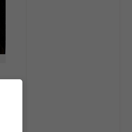
tố quan
 cũng rất
.