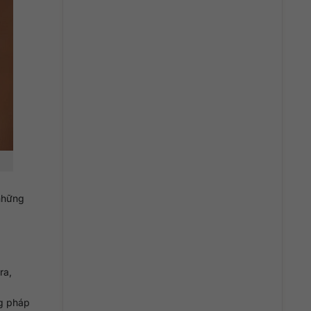
những
ra,
ng pháp