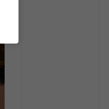
i bọt và
a mỗi
i yêu