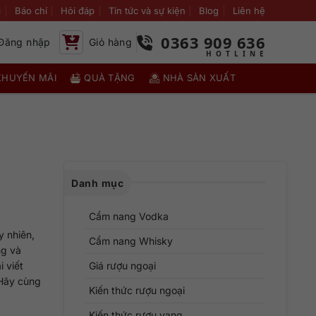
i
Báo chí
Hỏi đáp
Tin tức và sự kiện
Blog
Liên hệ
0363 909 636
Đăng nhập
Giỏ hàng
KHUYẾN MÃI
QUÀ TẶNG
NHÀ SẢN XUẤT
Danh mục
Cẩm nang Vodka
y nhiên,
Cẩm nang Whisky
ng và
 viết
Giá rượu ngoại
 Hãy cùng
Kiến thức rượu ngoại
Kiến thức rượu vang