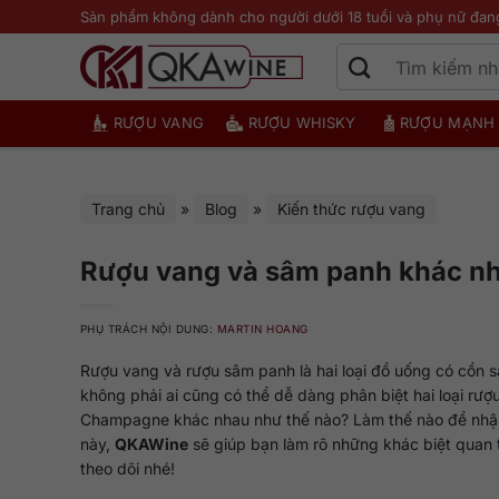
Bỏ
Sản phẩm không dành cho người dưới 18 tuổi và phụ nữ đan
qua
nội
dung
RƯỢU VANG
RƯỢU WHISKY
RƯỢU MẠNH
Trang chủ
»
Blog
»
Kiến thức rượu vang
Rượu vang và sâm panh khác nh
PHỤ TRÁCH NỘI DUNG:
MARTIN HOANG
Rượu vang và rượu sâm panh là hai loại đồ uống có cồn san
không phải ai cũng có thể dễ dàng phân biệt hai loại rượ
Champagne khác nhau như thế nào? Làm thế nào để nhận b
này,
QKAWine
sẽ giúp bạn làm rõ những khác biệt quan t
theo dõi nhé!