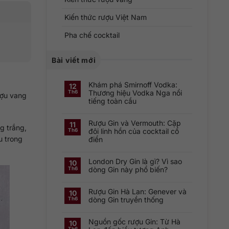
Kiến thức rượu Việt Nam
Pha chế cocktail
Bài viết mới
Khám phá Smirnoff Vodka:
12
Thương hiệu Vodka Nga nổi
Th6
ượu vang
tiếng toàn cầu
Không
có
Rượu Gin và Vermouth: Cặp
bình
11
g trắng,
luận
đôi linh hồn của cocktail cổ
Th6
ở
u trong
điển
Khám
phá
Không
Smirnoff
có
Vodka:
London Dry Gin là gì? Vì sao
bình
Thương
10
luận
hiệu
dòng Gin này phổ biến?
Th6
ở
Vodka
Rượu
Nga
Không
Gin
nổi
có
và
tiếng
Rượu Gin Hà Lan: Genever và
bình
10
Vermouth:
toàn
luận
dòng Gin truyền thống
Th6
Cặp
cầu
ở
đôi
London
Không
linh
Dry
có
hồn
Gin
Nguồn gốc rượu Gin: Từ Hà
bình
10
của
là
luận
cocktail
Th6