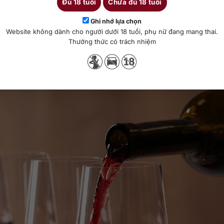
Đủ 18 tuổi
Chưa đủ 18 tuổi
Ghi nhớ lựa chọn
ạo nên sự khác biệt. Rượu vang có ba phong cách:
Vang tĩnh, vang sủ
Website không dành cho người dưới 18 tuổi, phụ nữ đang mang thai.
nhau: Vang trắng, vang đỏ và vang hồng. Giống nho và kỹ thuật ủ củ
Thưởng thức có trách nhiệm
ng loại vang có nồng độ cồn cao trên 15%, thích hợp với những ngườ