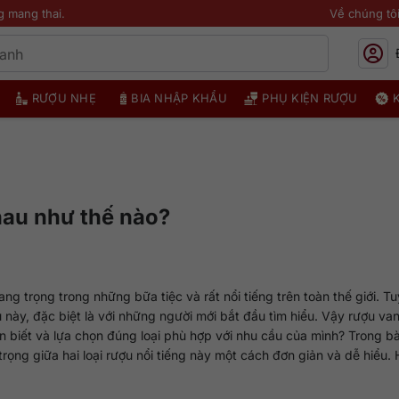
g mang thai.
Về chúng tô
RƯỢU NHẸ
BIA NHẬP KHẨU
PHỤ KIỆN RƯỢU
au như thế nào?
g trọng trong những bữa tiệc và rất nổi tiếng trên toàn thế giới. Tu
u này, đặc biệt là với những người mới bắt đầu tìm hiểu. Vậy rượu va
iết và lựa chọn đúng loại phù hợp với nhu cầu của mình? Trong bài
rọng giữa hai loại rượu nổi tiếng này một cách đơn giản và dễ hiểu.