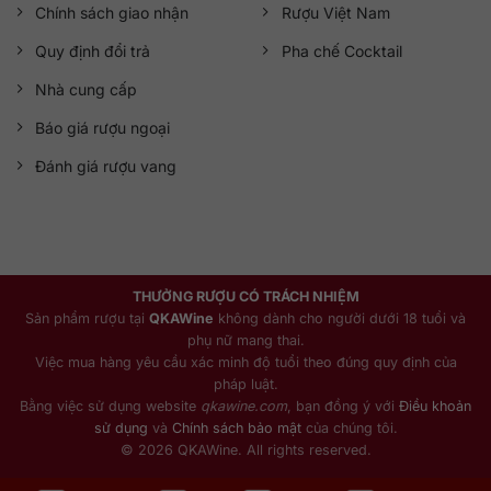
Chính sách giao nhận
Rượu Việt Nam
Quy định đổi trả
Pha chế Cocktail
Nhà cung cấp
Báo giá rượu ngoại
Đánh giá rượu vang
THƯỞNG RƯỢU CÓ TRÁCH NHIỆM
Sản phẩm rượu tại
QKAWine
không dành cho người dưới 18 tuổi và
phụ nữ mang thai.
Việc mua hàng yêu cầu xác minh độ tuổi theo đúng quy định của
pháp luật.
Bằng việc sử dụng website
qkawine.com
, bạn đồng ý với
Điều khoản
sử dụng
và
Chính sách bảo mật
của chúng tôi.
© 2026 QKAWine. All rights reserved.