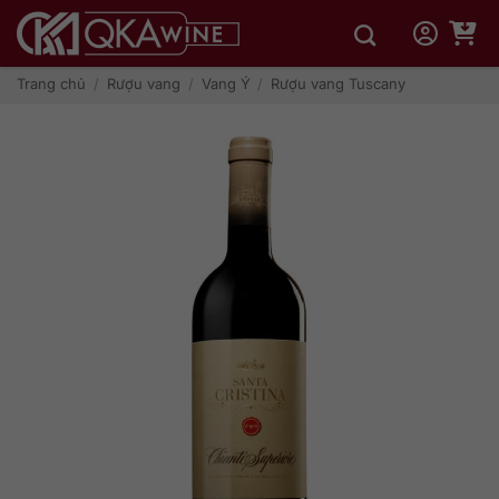
Bỏ
qua
nội
dung
Trang chủ
/
Rượu vang
/
Vang Ý
/
Rượu vang Tuscany