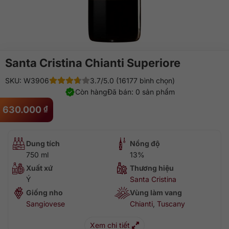
Santa Cristina Chianti Superiore
SKU: W3906
3.7/5.0 (16177 bình chọn)
Còn hàng
Đã bán: 0 sản phẩm
630.000
₫
Dung tích
Nồng độ
750 ml
13%
Xuất xứ
Thương hiệu
Ý
Santa Cristina
Giống nho
Vùng làm vang
Sangiovese
Chianti
,
Tuscany
Xem chi tiết