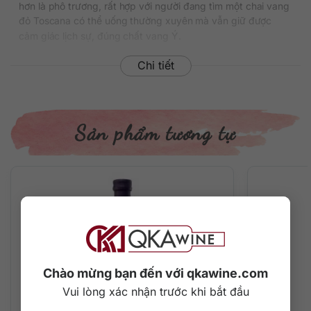
hơn là phô trương, rất hợp với người đang tìm một chai vang
đỏ Toscana có thể uống thường xuyên mà vẫn giữ được
cảm giác lịch sự, đúng chất vang Ý.
Điểm mạnh của thương hiệu này nằm ở khả năng tạo ra
Chi tiết
những chai rượu dễ làm quen, không quá khắt khe với người
mới uống nhưng vẫn đủ bản sắc để người đã quen vang đỏ
cảm thấy có chiều sâu.
Sản phẩm tương tự
2. Hương vị của Santa Cristina Chianti Superiore
Rượu có màu đỏ ruby với ánh tím, cho cảm giác trẻ trung và
sống động. Hương thơm tập trung vào trái cây đỏ, đi cùng
các nốt gia vị và vanilla, tạo nên một tổng thể vừa tươi vừa
ấm. Đây là kiểu hương thơm khá dễ chịu, không quá nặng,
rất hợp với người thích vang đỏ có nét mềm và dễ mở ra
trong ly.
Khi uống, rượu cho cảm giác đậm vị, nhưng không đi theo
Chào mừng bạn đến với qkawine.com
hướng quá dày. Cấu trúc được mô tả là supple and velvety,
Vui lòng xác nhận trước khi bắt đầu
tức mềm mại và nhung mượt, giúp trải nghiệm trên vòm
miệng trở nên tròn trịa hơn. Điểm hay nằm ở phần kết thúc,