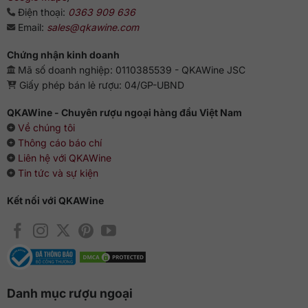
Điện thoại:
0363 909 636
Santa Cristina Chianti Superiore là lựa chọn phù hợp cho
Email:
sales@qkawine.com
người muốn tìm một chai
vang Tuscany chính hãng
có
phong cách dễ uống, mềm mại và mang đúng tinh thần
Chứng nhận kinh doanh
Chianti. Đây là chai rượu có thể dùng cho bữa ăn hằng ngày,
Mã số doanh nghiệp: 0110385539 - QKAWine JSC
tiếp khách nhẹ nhàng hoặc làm quà tặng theo hướng lịch sự,
Giấy phép bán lẻ rượu: 04/GP-UBND
an toàn.
QKAWine - Chuyên rượu ngoại hàng đầu Việt Nam
Tại
QKAWine
, bạn có thể chọn mua các dòng
rượu vang
Về chúng tôi
nhập khẩu chính hãng
với thông tin rõ ràng, tư vấn phù hợp
Thông cáo báo chí
và danh mục sản phẩm được chọn lọc kỹ lưỡng. Nếu bạn
Liên hệ với QKAWine
đang tìm một chai rượu vang đỏ Ý có hương trái cây đỏ dễ
Tin tức và sự kiện
chịu, cấu trúc nhung mượt và khả năng kết hợp món ăn tốt,
Santa Cristina Chianti Superiore là gợi ý rất đáng cân nhắc.
Kết nối với QKAWine
Danh mục rượu ngoại