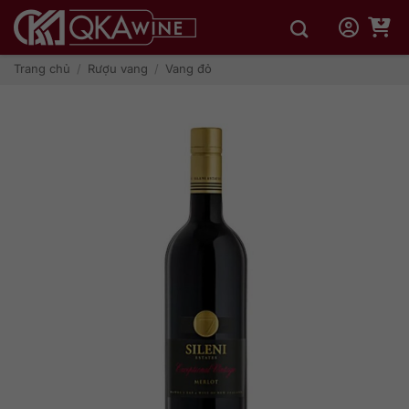
Bỏ
qua
nội
dung
Trang chủ
/
Rượu vang
/
Vang đỏ