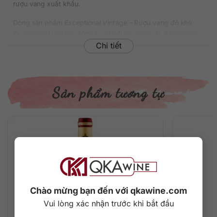
rượu vang xuất khẩu.
Dòng sản phẩm Exceptional Vintage – Rượu vang đỏ khô
Exceptional Vintage Merlot – chỉ được sản xuất ở những vụ
mùa mà nho có chất lượng hảo hạng. Cho đến nay bộ sưu
Chi tiết
tập này mới chỉ có niên vụ 1998, 2000, 2005, 2014 và chai
chúng ta đang nhắc đến thuộc niên vụ 2019. Có thể nói đây
là một trong những chai vang đỏ đình đám nhất xuất phát từ
New Zealand.
Sản phẩm tương tự
Thông tin chi tiết về rượu
Xuất xứ: New Zealand
Thương hiệu: Sileni Estates
Phân loại: Rượu vang đỏ
Giống nho: Merlot
Nồng độ: 15%
Dung tích: 750 ml
Niên vụ: 2019
Chào mừng bạn đến với qkawine.com
Vui lòng xác nhận trước khi bắt đầu
Mô tả hương vị rượu