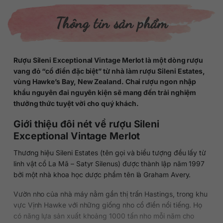
Thông tin sản phẩm
Rượu Sileni Exceptional Vintage Merlot là một dòng rượu
vang đỏ “cổ điển đặc biệt” từ nhà làm rượu Sileni Estates,
vùng Hawke’s Bay, New Zealand. Chai rượu ngon nhập
khẩu nguyên đai nguyên kiện sẽ mang đến trải nghiệm
thưởng thức tuyệt vời cho quý khách.
Giới thiệu đôi nét về rượu Sileni
Exceptional Vintage Merlot
Thương hiệu Sileni Estates (tên gọi và biểu tượng đều lấy từ
linh vật cổ La Mã – Satyr Silenus) được thành lập năm 1997
bởi một nhà khoa học dược phẩm tên là Graham Avery.
Vườn nho của nhà máy nằm gần thị trấn Hastings, trong khu
vực Vịnh Hawke với những giống nho cổ điển nổi tiếng. Họ
có năng lựa sản xuất khoảng 1000 tấn nho mỗi năm cho