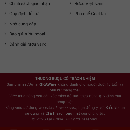
Chính sách giao nhận
Rượu Việt Nam
Quy định đổi trả
Pha chế Cocktail
Nhà cung cấp
Báo giá rượu ngoại
Đánh giá rượu vang
THƯỞNG RƯỢU CÓ TRÁCH NHIỆM
Sản phẩm rượu tại
QKAWine
không dành cho người dưới 18 tuổi và
phụ nữ mang thai.
Việc mua hàng yêu cầu xác minh độ tuổi theo đúng quy định của
pháp luật.
Bằng việc sử dụng website
qkawine.com
, bạn đồng ý với
Điều khoản
sử dụng
và
Chính sách bảo mật
của chúng tôi.
© 2026 QKAWine. All rights reserved.