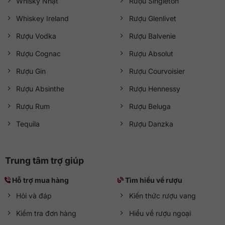
Whisky Nhật
Rượu Singleton
Whiskey Ireland
Rượu Glenlivet
Rượu Vodka
Rượu Balvenie
Rượu Cognac
Rượu Absolut
Rượu Gin
Rượu Courvoisier
Rượu Absinthe
Rượu Hennessy
Rượu Rum
Rượu Beluga
Tequila
Rượu Danzka
Trung tâm trợ giúp
Hỗ trợ mua hàng
Tìm hiểu về rượu
Hỏi và đáp
Kiến thức rượu vang
Kiểm tra đơn hàng
Hiểu về rượu ngoại