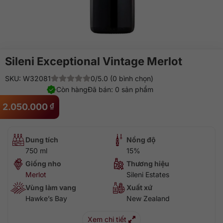
Sileni Exceptional Vintage Merlot
SKU: W32081
0/5.0 (0 bình chọn)
Còn hàng
Đã bán: 0 sản phẩm
2.050.000
₫
Dung tích
Nồng độ
750 ml
15%
Giống nho
Thương hiệu
Merlot
Sileni Estates
Vùng làm vang
Xuất xứ
Hawke’s Bay
New Zealand
Xem chi tiết