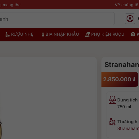
g mang thai.
Về chúng tô
RƯỢU NHẸ
BIA NHẬP KHẨU
PHỤ KIỆN RƯỢU
Stranahan
2.850.000
₫
Dung tích
750 ml
Thương hi
Stranahan