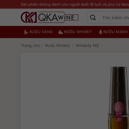
Bỏ
Sản phẩm không dành cho người dưới 18 tuổi và phụ nữ đan
qua
nội
dung
RƯỢU VANG
RƯỢU WHISKY
RƯỢU MẠNH
Trang chủ
/
Rượu Whisky
/
Whiskey Mỹ