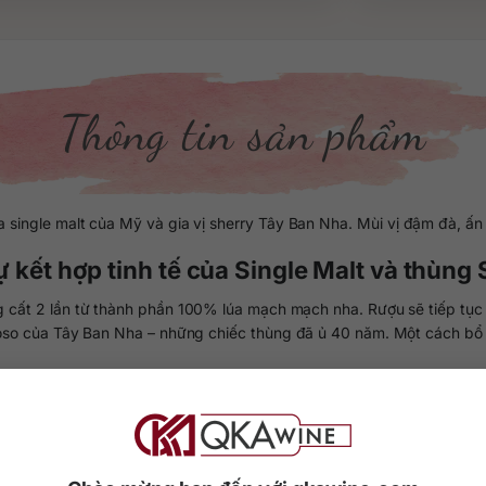
Thông tin sản phẩm
 single malt của Mỹ và gia vị sherry Tây Ban Nha. Mùi vị đậm đà, ấ
 kết hợp tinh tế của Single Malt và thùng
 cất 2 lần từ thành phần 100% lúa mạch mạch nha. Rượu sẽ tiếp tục đ
roso của Tây Ban Nha – những chiếc thùng đã ủ 40 năm. Một cách bổ
00 đồng tại thị trường Việt Nam, tùy đơn vị cung cấp và số lượng 