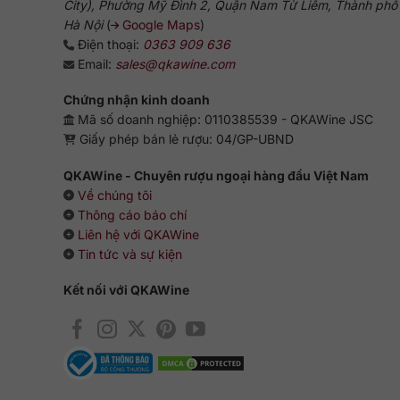
City), Phường Mỹ Đình 2, Quận Nam Từ Liêm, Thành phố
Hà Nội
(
Google Maps
)
Điện thoại:
0363 909 636
Email:
sales@qkawine.com
Chứng nhận kinh doanh
Mã số doanh nghiệp: 0110385539 - QKAWine JSC
Giấy phép bán lẻ rượu: 04/GP-UBND
QKAWine - Chuyên rượu ngoại hàng đầu Việt Nam
Về chúng tôi
Thông cáo báo chí
Liên hệ với QKAWine
Tin tức và sự kiện
Kết nối với QKAWine