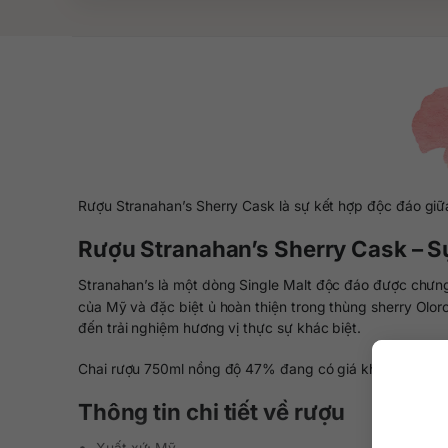
Rượu Stranahan’s Sherry Cask là sự kết hợp độc đáo giữa
Rượu Stranahan’s Sherry Cask – Sự
Stranahan’s là một dòng Single Malt độc đáo được chưng
của Mỹ và đặc biệt ủ hoàn thiện trong thùng sherry Olo
đến trải nghiệm hương vị thực sự khác biệt.
Chai rượu 750ml nồng độ 47% đang có giá khoảng 2.850.0
Thông tin chi tiết về rượu
Xuất xứ: Mỹ