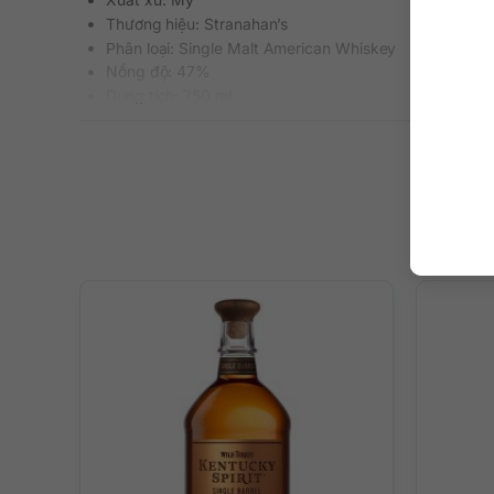
Thương hiệu: Stranahan’s
Phân loại: Single Malt American Whiskey
Nồng độ: 47%
Dung tích: 750 ml
Màu sắc: Màu hổ phách ánh nâu đậm đà
Cách thưởng thức: Uống nguyên chất, thêm đá viên, p
Mô tả hương vị rượu
– Trên mũi: Tính cách của Stranahan’s được thể hiện mã
vani, sherry, táo chín, nho khô, hạnh nhân cùng cỏ khô 
– Trên miệng: Cuộc tấn công êm mịn nhưng nhung với mùi
đắng và nóng xuất hiện bùng nổ ở gần cuối cùng.
– Kết thúc: Một cái kết cay, đắng, kéo dài, phức tạp với 
Thưởng thức rượu đúng cách
Nên thưởng thức gọn lẹ bằng cách uống trực tiếp, thêm 