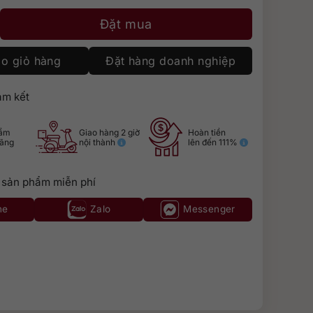
rry Cask số lượng
Đặt mua
o giỏ hàng
Đặt hàng doanh nghiệp
m kết
hẩm
Giao hàng 2 giờ
Hoàn tiền
hãng
nội thành
lên đến 111%
 sản phẩm miễn phí
ne
Zalo
Messenger