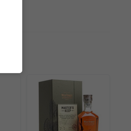
gười dùng đã cảm nhận rõ rệt anh đào chín quá, cam,
a sữa, mận và kẹo bơ ngọt ngào.
, nho đen, bơ, quế, nước muối béo mặn, quả óc chó. Vị
 chà là, socola, gia vị sherry,…