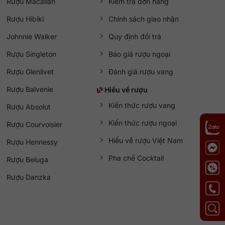
Rượu Macallan
Kiểm tra đơn hàng
Rượu Hibiki
Chính sách giao nhận
Johnnie Walker
Quy định đổi trả
Rượu Singleton
Báo giá rượu ngoại
Rượu Glenlivet
Đánh giá rượu vang
Rượu Balvenie
Hiểu về rượu
Kiến thức rượu vang
Rượu Absolut
Kiến thức rượu ngoại
Rượu Courvoisier
Hiểu về rượu Việt Nam
Rượu Hennessy
Pha chế Cocktail
Rượu Beluga
Rượu Danzka