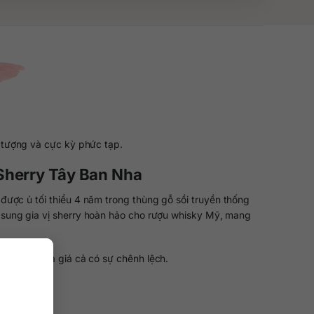
n tượng và cực kỳ phức tạp.
 Sherry Tây Ban Nha
ược ủ tối thiểu 4 năm trong thùng gỗ sồi truyền thống
 sung gia vị sherry hoàn hảo cho rượu whisky Mỹ, mang
đặt hàng mà giá cả có sự chênh lệch.