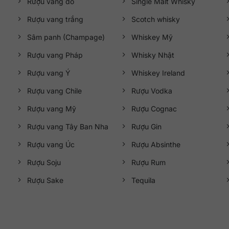
Rượu vang đỏ
Single Malt Whisky
Rượu vang trắng
Scotch whisky
Sâm panh (Champage)
Whiskey Mỹ
Rượu vang Pháp
Whisky Nhật
Rượu vang Ý
Whiskey Ireland
Rượu vang Chile
Rượu Vodka
Rượu vang Mỹ
Rượu Cognac
Rượu vang Tây Ban Nha
Rượu Gin
Rượu vang Úc
Rượu Absinthe
Rượu Soju
Rượu Rum
Rượu Sake
Tequila