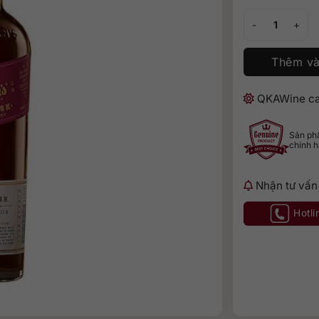
Stranahan's She
Thêm và
QKAWine ca
Sản p
chính 
Nhận tư vấn
Hotli