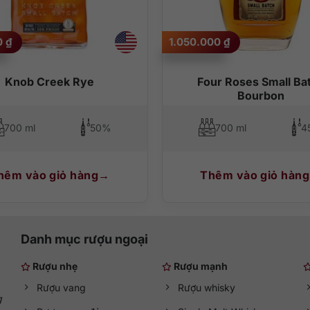
0
₫
1.050.000
₫
Knob Creek Rye
Four Roses Small Ba
Bourbon
700 ml
50%
700 ml
4
hêm vào giỏ hàng
Thêm vào giỏ hàng
Danh mục rượu ngoại
Rượu nhẹ
Rượu mạnh
Rượu vang
Rượu whisky
g