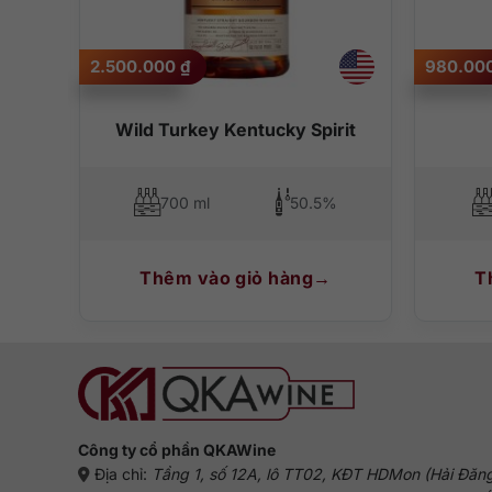
2.500.000
₫
980.00
bon
Wild Turkey Kentucky Spirit
%
700 ml
50.5%
Thêm vào giỏ hàng
T
Công ty cổ phần QKAWine
Địa chỉ:
Tầng 1, số 12A, lô TT02, KĐT HDMon (Hải Đăn