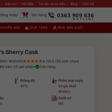
i
Báo chí
Hỏi đáp
Tin tức và sự kiện
Blog
Liên hệ
0363 909 636
Đăng nhập
Giỏ hàng
KHUYẾN MÃI
QUÀ TẶNG
NHÀ SẢN XUẤT
’s Sherry Cask
SKU: W20415
4.7/5.0 (35 bình chọn)
Đã bán: 25 sản phẩm
Còn hàng
Nồng độ
Phân loại rượu
47%
Single Malt
Whisky
ệu
Xuất xứ
's
Mỹ