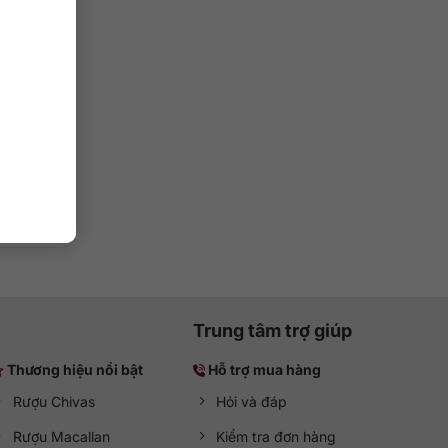
Cask
7%
Trung tâm trợ giúp
Thương hiệu nổi bật
Hỗ trợ mua hàng
Rượu Chivas
Hỏi và đáp
Rượu Macallan
Kiểm tra đơn hàng