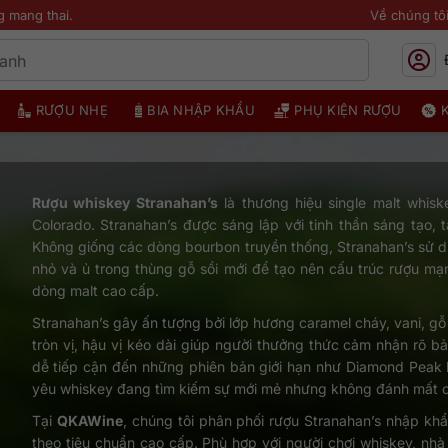
g mang thai.
Về chúng tô
RƯỢU NHẸ
BIA NHẬP KHẨU
PHỤ KIỆN RƯỢU
Rượu whiskey Stranahan’s
là thương hiệu single malt whis
Colorado. Stranahan’s được sáng lập với tinh thần sáng tạo, 
Không giống các dòng bourbon truyền thống, Stranahan’s sử 
nhỏ và ủ trong thùng gỗ sồi mới để tạo nên cấu trúc rượu mạ
dòng malt cao cấp.
Stranahan’s gây ấn tượng bởi lớp hương caramel cháy, vani, gỗ
tròn vị, hậu vị kéo dài giúp người thưởng thức cảm nhận rõ bả
dễ tiếp cận đến những phiên bản giới hạn như Diamond Peak h
yêu whiskey đang tìm kiếm sự mới mẻ nhưng không đánh mất c
Tại
QKAWine
, chúng tôi phân phối rượu Stranahan’s nhập k
theo tiêu chuẩn cao cấp. Phù hợp với người chơi whiskey, n