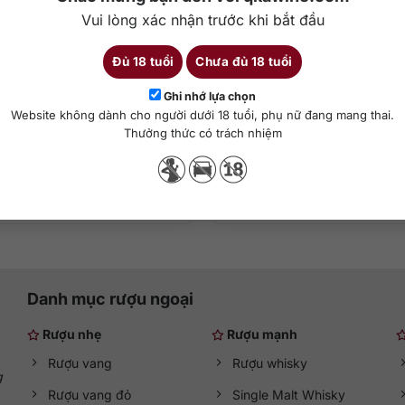
Vui lòng xác nhận trước khi bắt đầu
000
₫
2.850.000
₫
Đủ 18 tuổi
Chưa đủ 18 tuổi
Stranahan’s Original
Stranahan’s Sherry 
Ghi nhớ lựa chọn
Website không dành cho người dưới 18 tuổi, phụ nữ đang mang thai.
750 ml
47%
750 ml
4
Thưởng thức có trách nhiệm
hêm vào giỏ hàng
Thêm vào giỏ hàng
Danh mục rượu ngoại
Rượu nhẹ
Rượu mạnh
Rượu vang
Rượu whisky
g
Rượu vang đỏ
Single Malt Whisky