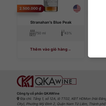
2.500.000
₫
2.650.
Stranahan’s Blue Peak
750 ml
43%
Thêm vào giỏ hàng
T
Công ty cổ phần QKAWine
Địa chỉ:
Tầng 1, số 12A, lô TT02, KĐT HDMon (Hải Đăn
City), Phường Mỹ Đình 2, Quận Nam Từ Liêm, Thành phố