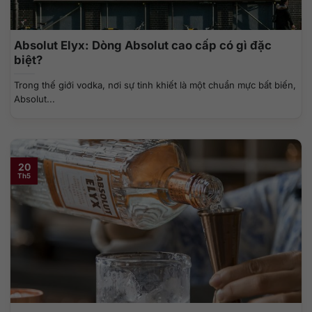
Absolut Elyx: Dòng Absolut cao cấp có gì đặc
biệt?
Trong thế giới vodka, nơi sự tinh khiết là một chuẩn mực bất biến,
Absolut...
20
Th5