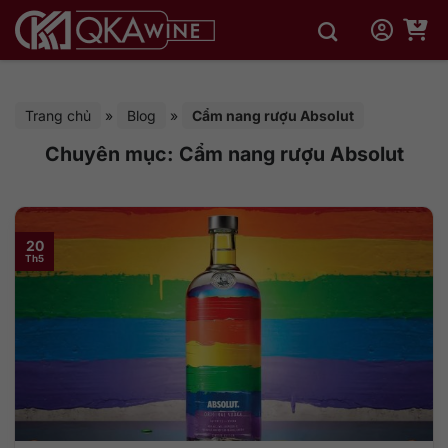
Bỏ
qua
nội
dung
Trang chủ
»
Blog
»
Cẩm nang rượu Absolut
Chuyên mục:
Cẩm nang rượu Absolut
20
Th5