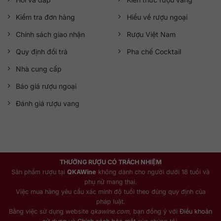
Kiểm tra đơn hàng
Hiểu về rượu ngoại
Chính sách giao nhận
Rượu Việt Nam
Quy định đổi trả
Pha chế Cocktail
Nhà cung cấp
Báo giá rượu ngoại
Đánh giá rượu vang
THƯỞNG RƯỢU CÓ TRÁCH NHIỆM
Sản phẩm rượu tại
QKAWine
không dành cho người dưới 18 tuổi và
phụ nữ mang thai.
Việc mua hàng yêu cầu xác minh độ tuổi theo đúng quy định của
pháp luật.
Bằng việc sử dụng website
qkawine.com
, bạn đồng ý với
Điều khoản