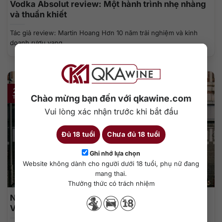
Vodka Absolut review: Một hành trình nhẹ nhàng
và thuần khiết
Tác giả review: Martin Hoang Hơn 10 năm trải nghiệm và kinh
doanh rượu vang,...
20
Chào mừng bạn đến với qkawine.com
Th5
Vui lòng xác nhận trước khi bắt đầu
Đủ 18 tuổi
Chưa đủ 18 tuổi
Ghi nhớ lựa chọn
Website không dành cho người dưới 18 tuổi, phụ nữ đang
mang thai.
Thưởng thức có trách nhiệm
Những chiến dịch quảng cáo sáng tạo nhất của
Vodka Absolut