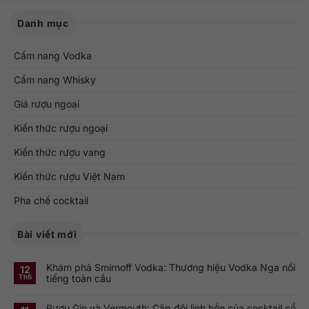
Danh mục
Cẩm nang Vodka
Cẩm nang Whisky
Giá rượu ngoại
Kiến thức rượu ngoại
Kiến thức rượu vang
Kiến thức rượu Việt Nam
Pha chế cocktail
Bài viết mới
Khám phá Smirnoff Vodka: Thương hiệu Vodka Nga nổi
12
tiếng toàn cầu
Th6
Không
có
Rượu Gin và Vermouth: Cặp đôi linh hồn của cocktail cổ
bình