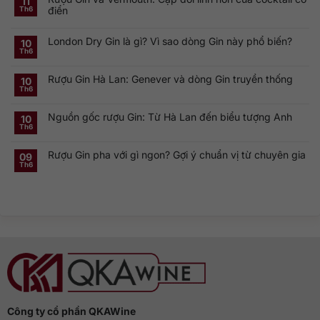
11
luận
điển
Th6
ở
Khám
Không
phá
có
Smirnoff
London Dry Gin là gì? Vì sao dòng Gin này phổ biến?
bình
10
Vodka:
luận
Th6
Thương
ở
Không
hiệu
Rượu
có
Vodka
Gin
bình
Nga
Rượu Gin Hà Lan: Genever và dòng Gin truyền thống
và
luận
10
nổi
ở
Vermouth:
Th6
tiếng
Không
London
Cặp
toàn
có
Dry
đôi
cầu
bình
Gin
linh
Nguồn gốc rượu Gin: Từ Hà Lan đến biểu tượng Anh
luận
10
là
hồn
ở
gì?
của
Th6
Không
Rượu
Vì
cocktail
có
Gin
sao
cổ
bình
Hà
dòng
điển
Rượu Gin pha với gì ngon? Gợi ý chuẩn vị từ chuyên gia
luận
09
Lan:
Gin
ở
Genever
này
Th6
Không
Nguồn
và
phổ
có
gốc
dòng
biến?
bình
rượu
Gin
luận
Gin:
truyền
ở
Từ
thống
Rượu
Hà
Gin
Lan
pha
đến
với
biểu
gì
tượng
ngon?
Anh
Gợi
ý
chuẩn
vị
từ
chuyên
gia
Công ty cổ phần QKAWine