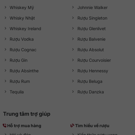
Whiskey Mỹ
Johnnie Walker
Whisky Nhật
Rượu Singleton
Whiskey Ireland
Rượu Glenlivet
Rượu Vodka
Rượu Balvenie
Rượu Cognac
Rượu Absolut
Rượu Gin
Rượu Courvoisier
Rượu Absinthe
Rượu Hennessy
Rượu Rum
Rượu Beluga
Tequila
Rượu Danzka
Trung tâm trợ giúp
Hỗ trợ mua hàng
Tìm hiểu về rượu
Hỏi và đáp
Kiến thức rượu vang