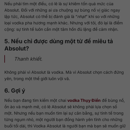
Nếu phải tìm một điều, có lẽ là sự khiêm tốn quá mức của
Absolut. Đối với những ai ưa chuộng sự bùng nổ vị giác ngay
lập tức, Absolut có thể bị đánh giá là “
nhạt
” khi so với những
loại vodka pha hương mạnh khác. Nhưng với tôi, đó lại là điểm
cộng: sự tinh tế luôn cần một tâm hồn đủ lặng để cảm nhận.
5. Nếu chỉ được dùng một từ để miêu tả
Absolut?
Thanh khiết.
Không phải vì Absolut là vodka. Mà vì Absolut chọn cách đứng
yên, trong một thế giới luôn vội vã.
6. Gợi ý
Nếu bạn đang tìm kiếm một chai
vodka Thụy Điển
để bùng nổ,
ồn ào và mạnh mẽ, có lẽ Absolut sẽ không phải lựa chọn số
một. Nhưng nếu bạn muốn tìm lại sự cân bằng, sự tinh tế trong
từng ngụm nhỏ, một người bạn đồng hành yên tĩnh cho những
buổi tối dài, thì Vodka Absolut là người bạn mà bạn sẽ muốn giữ