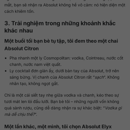
mắt, bạn sẽ nhận ra Absolut không hề vô cảm: nó hiện diện một
cách khiêm tốn.
3. Trải nghiệm trong những khoảnh khắc
khác nhau
Một buổi tối bạn bè tụ tập, tôi đem theo một chai
Absolut Citron
Pha nhanh một ly Cosmopolitan: vodka, Cointreau, nước cốt
chanh, nước nam việt quất.
Ly cocktail đơn giản ấy, dưới bàn tay của Absolut, trở nên
sáng bừng. Vị chanh của Absolut Citron rất “
sạch
“. Không
nhân tạo, không ngọt gắt.
Chỉ là một cái siết tay nhẹ giữa vodka và chanh, kéo theo sự
tươi mát len lỏi đầu lưỡi. Bạn bè tôi – những người vốn không
quá sành rượu, cũng dễ dàng nhận ra sự khác biệt: “
Vodka gì
mà dễ chịu thế?
“.
Một lần khác, một mình, tôi chọn Absolut Elyx