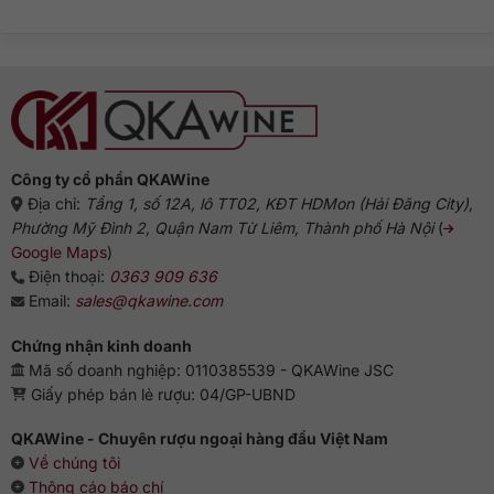
ở
Từ
thống
Rượu
Hà
Gin
Lan
pha
đến
với
biểu
gì
tượng
ngon?
Anh
Gợi
ý
chuẩn
vị
từ
chuyên
gia
Công ty cổ phần QKAWine
Địa chỉ:
Tầng 1, số 12A, lô TT02, KĐT HDMon (Hải Đăng City),
Phường Mỹ Đình 2, Quận Nam Từ Liêm, Thành phố Hà Nội
(
Google Maps
)
Điện thoại:
0363 909 636
Email:
sales@qkawine.com
Chứng nhận kinh doanh
Mã số doanh nghiệp: 0110385539 - QKAWine JSC
Giấy phép bán lẻ rượu: 04/GP-UBND
QKAWine - Chuyên rượu ngoại hàng đầu Việt Nam
Về chúng tôi
Thông cáo báo chí