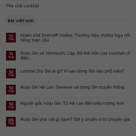
Pha chế cocktail
Bài viết mới
Khám phá Smirnoff Vodka: Thương hiệu Vodka Nga nổi
12
tiếng toàn cầu
Th6
Không
có
Rượu Gin và Vermouth: Cặp đôi linh hồn của cocktail cổ
bình
11
luận
điển
Th6
ở
Khám
Không
phá
có
Smirnoff
London Dry Gin là gì? Vì sao dòng Gin này phổ biến?
bình
10
Vodka:
luận
Th6
Thương
ở
Không
hiệu
Rượu
có
Vodka
Gin
bình
Nga
Rượu Gin Hà Lan: Genever và dòng Gin truyền thống
và
luận
10
nổi
ở
Vermouth:
Th6
tiếng
Không
London
Cặp
toàn
có
Dry
đôi
cầu
bình
Gin
linh
Nguồn gốc rượu Gin: Từ Hà Lan đến biểu tượng Anh
luận
10
là
hồn
ở
gì?
của
Th6
Không
Rượu
Vì
cocktail
có
Gin
sao
cổ
bình
Hà
dòng
điển
Rượu Gin pha với gì ngon? Gợi ý chuẩn vị từ chuyên gia
luận
09
Lan:
Gin
ở
Genever
này
Th6
Không
Nguồn
và
phổ
có
gốc
dòng
biến?
bình
rượu
Gin
luận
Gin:
truyền