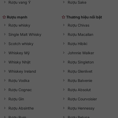
Rượu vang Ý
Rượu Sake
Rượu mạnh
Thương hiệu nổi bật
Rượu whisky
Rượu Chivas
Single Malt Whisky
Rượu Macallan
Scotch whisky
Rượu Hibiki
Whiskey Mỹ
Johnnie Walker
Whisky Nhật
Rượu Singleton
Whiskey Ireland
Rượu Glenlivet
Rượu Vodka
Rượu Balvenie
Rượu Cognac
Rượu Absolut
Rượu Gin
Rượu Courvoisier
Rượu Absinthe
Rượu Hennessy
Rượu Rum
Rượu Beluga