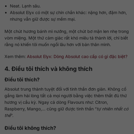
Neat. Lạnh sâu.
Absolut Elyx có một sự chín chắn khác: nặng hơn, đậm hơn,
nhưng vẫn giữ được sự mềm mại.
Một chút hương bánh mì nướng, một chút bơ mặn len nhẹ trong
vòm miệng. Một thứ cảm giác rất khó miêu tả thành lời, chỉ biết
rằng nó khiến tôi muốn ngồi lâu hơn với bản thân mình.
Xem thêm:
Absolut Elyx: Dòng Absolut cao cấp có gì đặc biệt?
4. Điều tôi thích và không thích
Điều tôi thích?
Absolut trung thành tuyệt đối với tinh thần đơn giản. Không cố
gắng làm hài lòng tất cả mọi người bằng việc thêm thắt đủ thứ
hương vị cầu kỳ. Ngay cả dòng Flavours như: Citron,
Raspberry, Mango,… cũng giữ được tinh thần “
tự nhiên nhất có
thể
“.
Điều tôi không thích?