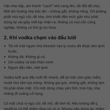
Vặn nhẹ nắp, âm thanh “
cạch
” nhỏ vang lên, rất đỗi dễ chịu.
Một làn hương nhẹ bốc lên – không gắt, không nồng. Chỉ phảng
phất mùi ngũ cốc rất nhẹ, tinh khiết đến mức gần như phải
dừng lại vài giây mới kịp nhận ra. Không có mùi cồn công
nghiệp. Không có thứ gì dư thừa.
2. Khi vodka chạm vào đầu lưỡi
Tôi rót một ngụm nhỏ Absolut vào ly rocks đã được làm lạnh
trước.
Không đá. Không gì cả.
Chỉ vodka và bản thân mình.
Ngụm đầu tiên, mát lạnh.
Vodka lướt qua đầu lưỡi rất nhanh, để lại một cảm giác mềm,
mượt như tấm lụa mỏng. Không gai góc, không gắt, không làm
tôi phải nhăn mặt. Chỉ một dòng chảy yên tĩnh, tròn trịa, nhẹ
nhàng đi xuống cổ họng.
Có một chút vị ngũ cốc rất mờ, rất tinh tế. Nếu không để ý,
người ta có thể nhầm rằng nó vô vị. Nhưng nếu dừng lại, nhắm