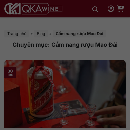
Bỏ
qua
nội
dung
Trang chủ
»
Blog
»
Cẩm nang rượu Mao Đài
Chuyên mục:
Cẩm nang rượu Mao Đài
30
Th5