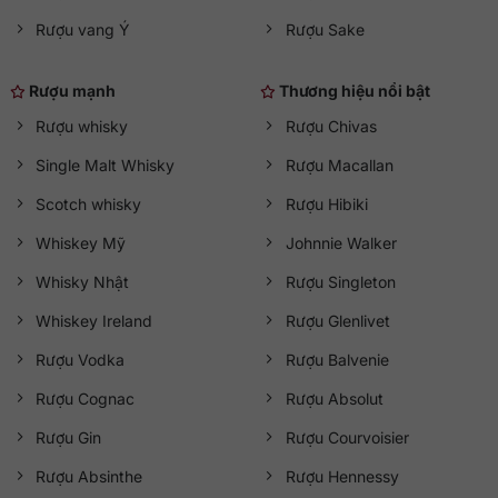
Rượu vang Ý
Rượu Sake
Rượu mạnh
Thương hiệu nổi bật
Rượu whisky
Rượu Chivas
Single Malt Whisky
Rượu Macallan
Scotch whisky
Rượu Hibiki
Whiskey Mỹ
Johnnie Walker
Whisky Nhật
Rượu Singleton
Whiskey Ireland
Rượu Glenlivet
Rượu Vodka
Rượu Balvenie
Rượu Cognac
Rượu Absolut
Rượu Gin
Rượu Courvoisier
Rượu Absinthe
Rượu Hennessy