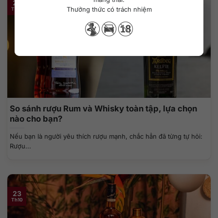
23
Thưởng thức có trách nhiệm
Th10
So sánh rượu Rum và Whisky toàn tập, lựa chọn
nào cho bạn?
Nếu bạn là người yêu thích rượu mạnh, chắc hẳn đã từng tự hỏi:
Rượu...
23
Th10