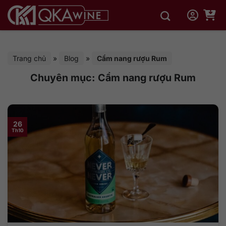
Bỏ
qua
nội
dung
Trang chủ
»
Blog
»
Cẩm nang rượu Rum
Chuyên mục:
Cẩm nang rượu Rum
26
Th10