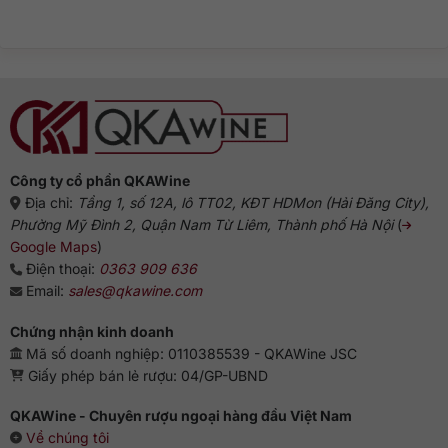
bình
rượu
Gin
luận
Gin:
truyền
ở
Từ
thống
Rượu
Hà
Gin
Lan
pha
đến
với
biểu
gì
tượng
ngon?
Anh
Gợi
ý
chuẩn
vị
từ
chuyên
gia
Công ty cổ phần QKAWine
Địa chỉ:
Tầng 1, số 12A, lô TT02, KĐT HDMon (Hải Đăng City),
Phường Mỹ Đình 2, Quận Nam Từ Liêm, Thành phố Hà Nội
(
Google Maps
)
Điện thoại:
0363 909 636
Email:
sales@qkawine.com
Chứng nhận kinh doanh
Mã số doanh nghiệp: 0110385539 - QKAWine JSC
Giấy phép bán lẻ rượu: 04/GP-UBND
QKAWine - Chuyên rượu ngoại hàng đầu Việt Nam
Về chúng tôi