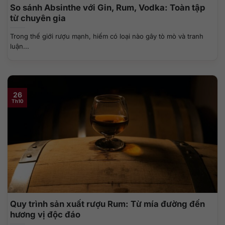
So sánh Absinthe với Gin, Rum, Vodka: Toàn tập
từ chuyên gia
Trong thế giới rượu mạnh, hiếm có loại nào gây tò mò và tranh
luận...
26
Th10
Quy trình sản xuất rượu Rum: Từ mía đường đến
hương vị độc đáo