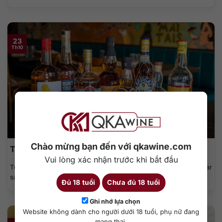
23
Th10
Chào mừng bạn đến với qkawine.com
Top 10 thương hiệu rượu Rum nổi tiếng thế giới
Vui lòng xác nhận trước khi bắt đầu
Từ những bến cảng rực nắng ở vùng Caribbean đến các quán bar
sang trọng...
Đủ 18 tuổi
Chưa đủ 18 tuổi
Ghi nhớ lựa chọn
Website không dành cho người dưới 18 tuổi, phụ nữ đang
mang thai.