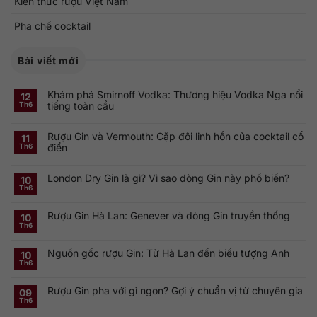
Kiến thức rượu Việt Nam
Pha chế cocktail
Bài viết mới
Khám phá Smirnoff Vodka: Thương hiệu Vodka Nga nổi
12
tiếng toàn cầu
Th6
Không
có
Rượu Gin và Vermouth: Cặp đôi linh hồn của cocktail cổ
bình
11
luận
điển
Th6
ở
Khám
Không
phá
có
Smirnoff
London Dry Gin là gì? Vì sao dòng Gin này phổ biến?
bình
10
Vodka:
luận
Th6
Thương
ở
Không
hiệu
Rượu
có
Vodka
Gin
bình
Nga
Rượu Gin Hà Lan: Genever và dòng Gin truyền thống
và
luận
10
nổi
ở
Vermouth:
Th6
tiếng
Không
London
Cặp
toàn
có
Dry
đôi
cầu
bình
Gin
linh
Nguồn gốc rượu Gin: Từ Hà Lan đến biểu tượng Anh
luận
10
là
hồn
ở
gì?
của
Th6
Không
Rượu
Vì
cocktail
có
Gin
sao
cổ
bình
Hà
dòng
điển
Rượu Gin pha với gì ngon? Gợi ý chuẩn vị từ chuyên gia
luận
09
Lan:
Gin
ở
Genever
này
Th6
Không
Nguồn
và
phổ
có
gốc
dòng
biến?