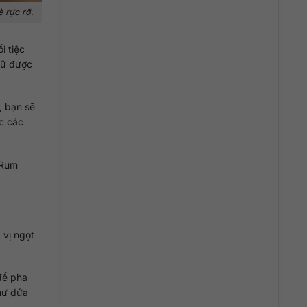
 rực rỡ.
i tiệc
iữ được
, bạn sẽ
c các
 Rum
 vị ngọt
để pha
hư dứa