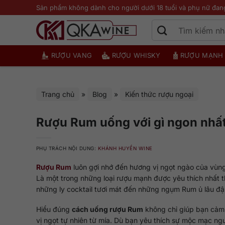
Bỏ
Sản phẩm không dành cho người dưới 18 tuổi và phụ nữ đan
qua
nội
dung
RƯỢU VANG
RƯỢU WHISKY
RƯỢU MẠNH
Trang chủ
»
Blog
»
Kiến thức rượu ngoại
Rượu Rum uống với gì ngon nh
PHỤ TRÁCH NỘI DUNG:
KHÁNH HUYỀN WINE
Rượu Rum
luôn gợi nhớ đến hương vị ngọt ngào của vùng 
Là một trong những loại rượu mạnh được yêu thích nhất t
những ly cocktail tươi mát đến những ngụm Rum ủ lâu đậ
Hiểu đúng
cách uống rượu Rum
không chỉ giúp bạn cảm 
vị ngọt tự nhiên từ mía. Dù bạn yêu thích sự mộc mạc n