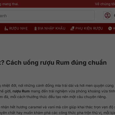
g mang thai.
Về chúng tô
RƯỢU NHẸ
BIA NHẬP KHẨU
PHỤ KIỆN RƯỢU
ất? Cách uống rượu Rum đúng chuẩn
nhiệt đới, nơi những cánh đồng mía trải dài và hơi men quyện cùng 
hế giới,
rượu Rum
mang đến trải nghiệm vừa phóng khoáng vừa tinh
m đà, mỗi cách thưởng thức đều tạo nên một câu chuyện riêng.
nhận hết hương caramel và vani mà còn giúp khai thác trọn vẹn độ 
guyên chất hay muốn khám phá các công thức pha trộn thú vị, mỗi lự