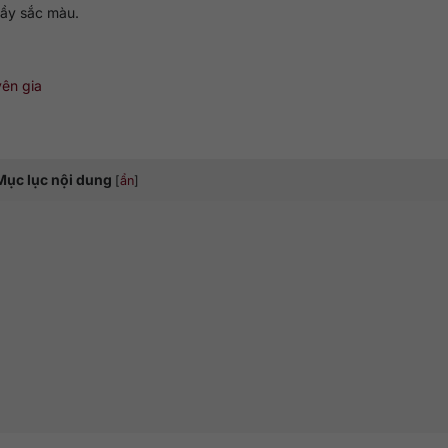
ầy sắc màu.
yên gia
Mục lục nội dung
[
ẩn
]