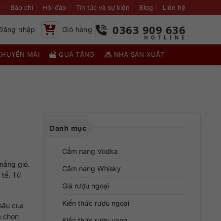
i
Báo chí
Hỏi đáp
Tin tức và sự kiện
Blog
Liên hệ
0363 909 636
Đăng nhập
Giỏ hàng
KHUYẾN MÃI
QUÀ TẶNG
NHÀ SẢN XUẤT
Danh mục
Cẩm nang Vodka
nắng gió.
Cẩm nang Whisky
 tế. Từ
Giá rượu ngoại
Kiến thức rượu ngoại
sâu của
a chọn
Kiến thức rượu vang