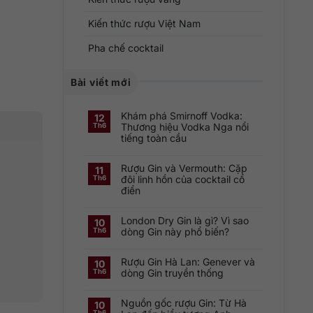
Kiến thức rượu Việt Nam
Pha chế cocktail
Bài viết mới
Khám phá Smirnoff Vodka:
12
Thương hiệu Vodka Nga nổi
Th6
tiếng toàn cầu
Không
có
Rượu Gin và Vermouth: Cặp
bình
11
luận
đôi linh hồn của cocktail cổ
Th6
ở
điển
Khám
phá
Không
Smirnoff
có
Vodka:
London Dry Gin là gì? Vì sao
bình
Thương
10
luận
hiệu
dòng Gin này phổ biến?
Th6
ở
Vodka
Rượu
Nga
Không
Gin
nổi
có
và
tiếng
Rượu Gin Hà Lan: Genever và
bình
10
Vermouth:
toàn
luận
dòng Gin truyền thống
Th6
Cặp
cầu
ở
đôi
London
Không
linh
Dry
có
hồn
Gin
Nguồn gốc rượu Gin: Từ Hà
bình
10
của
là
luận
cocktail
Th6