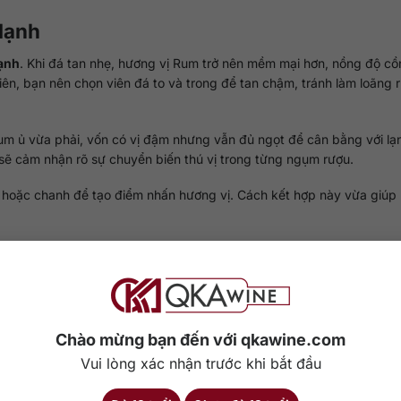
lạnh
lạnh
. Khi đá tan nhẹ, hương vị Rum trở nên mềm mại hơn, nồng độ cồ
ên, bạn nên chọn viên đá to và trong để tan chậm, tránh làm loãng 
 ủ vừa phải, vốn có vị đậm nhưng vẫn đủ ngọt để cân bằng với lạn
 sẽ cảm nhận rõ sự chuyển biến thú vị trong từng ngụm rượu.
 hoặc chanh để tạo điểm nhấn hương vị. Cách kết hợp này vừa giúp 
onic
Chào mừng bạn đến với qkawine.com
Vui lòng xác nhận trước khi bắt đầu