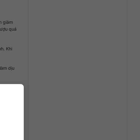
n giảm
rượu quá
h. Khi
làm dịu