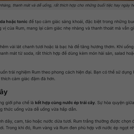
àng, thanh mát và dễ uống, rất thích hợp cho những buổi tiệc hay ngày hè
da hoặc tonic
để tạo cảm giác sảng khoái, đặc biệt trong những buổ
g vị của Rum, mang lại cảm giác nhẹ nhàng và thanh thoát mà vẫn g
thêm vài lát chanh tươi hoặc lá bạc hà để tăng hương thơm. Khi uống
hanh mát từ soda, rất thích hợp để dùng kèm món hải sản, salad hoặ
muốn trải nghiệm Rum theo phong cách hiện đại. Bạn có thể sử dụng
u thích cảm giác đậm đà hơn.
cây
ng giới pha chế là
kết hợp cùng nước ép trái cây
. Sự hòa quyện giữa
ững thức uống vừa dễ uống vừa hấp dẫn.
nh dây, cam, táo hoặc nước dừa tươi. Rum trắng thường được chọn 
ơi. Trong khi đó, Rum vàng và Rum đen phù hợp với nước ép ngọt n