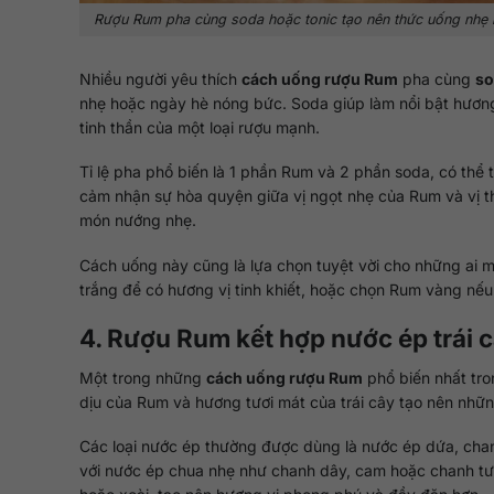
Rượu Rum pha cùng soda hoặc tonic tạo nên thức uống nhẹ nh
Nhiều người yêu thích
cách uống rượu Rum
pha cùng
so
nhẹ hoặc ngày hè nóng bức. Soda giúp làm nổi bật hươn
tinh thần của một loại rượu mạnh.
Tỉ lệ pha phổ biến là 1 phần Rum và 2 phần soda, có thể 
cảm nhận sự hòa quyện giữa vị ngọt nhẹ của Rum và vị t
món nướng nhẹ.
Cách uống này cũng là lựa chọn tuyệt vời cho những ai 
trắng để có hương vị tinh khiết, hoặc chọn Rum vàng nế
4. Rượu Rum kết hợp nước ép trái 
Một trong những
cách uống rượu Rum
phổ biến nhất tro
dịu của Rum và hương tươi mát của trái cây tạo nên nh
Các loại nước ép thường được dùng là nước ép dứa, cha
với nước ép chua nhẹ như chanh dây, cam hoặc chanh tư