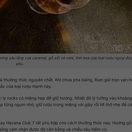
ng sâu lắng của caramel, gỗ sồi và vani, tinh hoa của loại rượu ngoại đư
phu.
à thưởng thức nguyên chất. Khi chưa pha loãng, Rum giữ trọn vẹn h
ắc của loại rượu mạnh này.
ặc ly rocks có miệng hẹp để giữ hương. Nhiệt độ lý tưởng vào khoản
p từng ngụm nhỏ, giữ rượu trong miệng vài giây rồi hít thở nhẹ để 
ay Havana Club 7 rất phù hợp cho cách thưởng thức này. Hương gỗ,
uống cảm nhận được độ cân bằng và chiều sâu hiếm có.