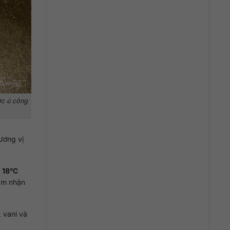
ợc ủ công
ương vị
g
18°C
cảm nhận
 vani và