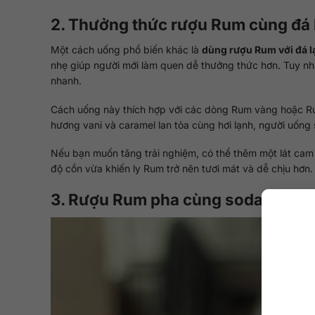
2. Thưởng thức rượu Rum cùng đá 
Một cách uống phổ biến khác là
dùng rượu Rum với đá 
nhẹ giúp người mới làm quen dễ thưởng thức hơn. Tuy nhi
nhanh.
Cách uống này thích hợp với các dòng Rum vàng hoặc Rum
hương vani và caramel lan tỏa cùng hơi lạnh, người uống
Nếu bạn muốn tăng trải nghiệm, có thể thêm một lát cam
độ cồn vừa khiến ly Rum trở nên tươi mát và dễ chịu hơn.
3. Rượu Rum pha cùng soda hoặc t