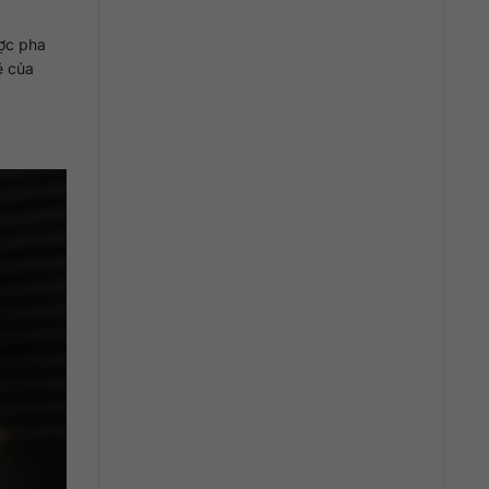
ược pha
ẽ của