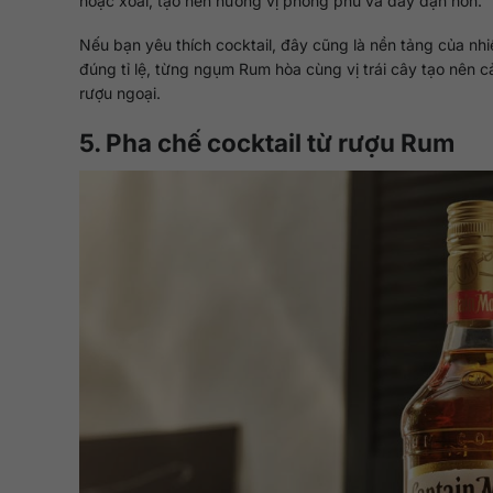
hoặc xoài, tạo nên hương vị phong phú và đầy đặn hơn.
Nếu bạn yêu thích cocktail, đây cũng là nền tảng của nhi
đúng tỉ lệ, từng ngụm Rum hòa cùng vị trái cây tạo nên
rượu ngoại.
5. Pha chế cocktail từ rượu Rum