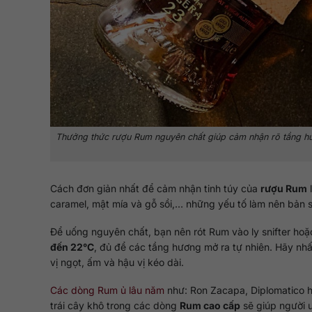
Thưởng thức rượu Rum nguyên chất giúp cảm nhận rõ tầng hươ
Cách đơn giản nhất để cảm nhận tinh túy của
rượu Rum
l
caramel, mật mía và gỗ sồi,… những yếu tố làm nên bản s
Để uống nguyên chất, bạn nên rót Rum vào ly snifter ho
đến 22°C
, đủ để các tầng hương mở ra tự nhiên. Hãy nhấ
vị ngọt, ấm và hậu vị kéo dài.
Các dòng Rum ủ lâu năm
như: Ron Zacapa, Diplomatico h
trái cây khô trong các dòng
Rum cao cấp
sẽ giúp người 